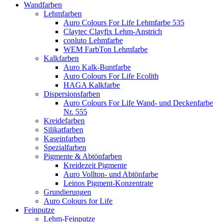
Wandfarben
Lehmfarben
Auro Colours For Life Lehmfarbe 535
Claytec Clayfix Lehm-Anstrich
conluto Lehmfarbe
WEM FarbTon Lehmfarbe
Kalkfarben
Auro Kalk-Buntfarbe
Auro Colours For Life Ecolith
HAGA Kalkfarbe
Dispersionsfarben
Auro Colours For Life Wand- und Deckenfarbe
Nr. 555
Kreidefarben
Silikatfarben
Kaseinfarben
Spezialfarben
Pigmente & Abtönfarben
Kreidezeit Pigmente
Auro Vollton- und Abtönfarbe
Leinos Pigment-Konzentrate
Grundierungen
Auro Colours for Life
Feinputze
Lehm-Feinputze