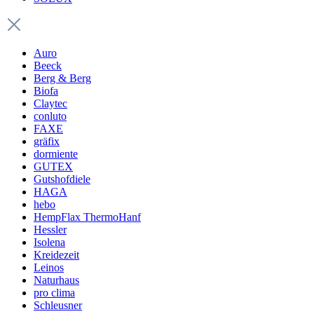
Auro
Beeck
Berg & Berg
Biofa
Claytec
conluto
FAXE
gräfix
dormiente
GUTEX
Gutshofdiele
HAGA
hebo
HempFlax ThermoHanf
Hessler
Isolena
Kreidezeit
Leinos
Naturhaus
pro clima
Schleusner