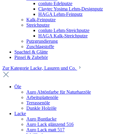
conluto Edelputze
Claytec Yosima Lehm-Designputz
HAGA Lehm-Feinputz
Kalk-Feinputze
Streichputze
conluto Lehm-Streichputze
HAGA Kalk-Streichputze
Putzgrundierung
Zuschlagstoffe
Spachtel & Glätte
Pinsel & Zubehör
Zur Kategorie Lacke, Lasuren und Co.
Öle
Auro Abtönfarbe für Naturharzöle
Arbeitsplattenöle
Terrassenöle
Dunkle Holzöle
Lacke
Auro Buntlacke
Auro Lack glänzend 516
Auro Lack matt 517