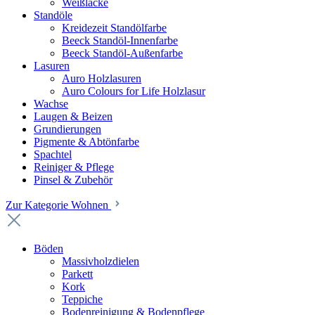
Weißlacke
Standöle
Kreidezeit Standölfarbe
Beeck Standöl-Innenfarbe
Beeck Standöl-Außenfarbe
Lasuren
Auro Holzlasuren
Auro Colours for Life Holzlasur
Wachse
Laugen & Beizen
Grundierungen
Pigmente & Abtönfarbe
Spachtel
Reiniger & Pflege
Pinsel & Zubehör
Zur Kategorie Wohnen
Böden
Massivholzdielen
Parkett
Kork
Teppiche
Bodenreinigung & Bodenpflege