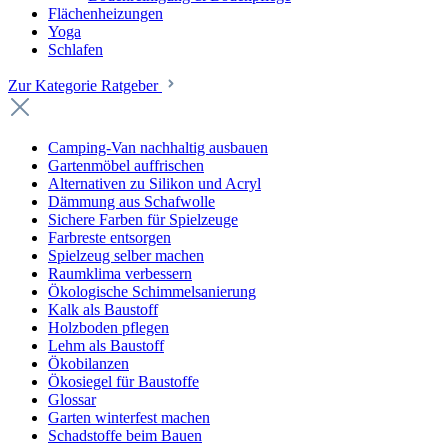
Flächenheizungen
Yoga
Schlafen
Zur Kategorie Ratgeber
Camping-Van nachhaltig ausbauen
Gartenmöbel auffrischen
Alternativen zu Silikon und Acryl
Dämmung aus Schafwolle
Sichere Farben für Spielzeuge
Farbreste entsorgen
Spielzeug selber machen
Raumklima verbessern
Ökologische Schimmelsanierung
Kalk als Baustoff
Holzboden pflegen
Lehm als Baustoff
Ökobilanzen
Ökosiegel für Baustoffe
Glossar
Garten winterfest machen
Schadstoffe beim Bauen