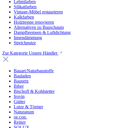
Lehmfarben
Silikatfarben
Vintage-Möbel restaurieren
Kalkfarben
Holztreppe renovieren
Alternativen zu Bauschaum
Dampfbremsen & Luftdichtung
Innendämmung
Streichputze
Zur Kategorie Unsere Händler
Bauart:Naturbaustoffe
Bauladen
Baunetz
Biber
Bischoff & Kohlstetter
frovin
Gütter
Lutze & Törmer
Naturanum
oe.con.
Reiner
SOLUX