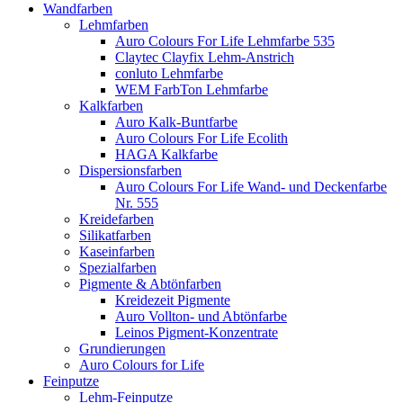
Wandfarben
Lehmfarben
Auro Colours For Life Lehmfarbe 535
Claytec Clayfix Lehm-Anstrich
conluto Lehmfarbe
WEM FarbTon Lehmfarbe
Kalkfarben
Auro Kalk-Buntfarbe
Auro Colours For Life Ecolith
HAGA Kalkfarbe
Dispersionsfarben
Auro Colours For Life Wand- und Deckenfarbe
Nr. 555
Kreidefarben
Silikatfarben
Kaseinfarben
Spezialfarben
Pigmente & Abtönfarben
Kreidezeit Pigmente
Auro Vollton- und Abtönfarbe
Leinos Pigment-Konzentrate
Grundierungen
Auro Colours for Life
Feinputze
Lehm-Feinputze