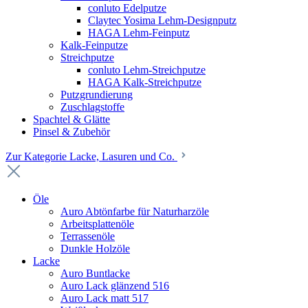
conluto Edelputze
Claytec Yosima Lehm-Designputz
HAGA Lehm-Feinputz
Kalk-Feinputze
Streichputze
conluto Lehm-Streichputze
HAGA Kalk-Streichputze
Putzgrundierung
Zuschlagstoffe
Spachtel & Glätte
Pinsel & Zubehör
Zur Kategorie Lacke, Lasuren und Co.
Öle
Auro Abtönfarbe für Naturharzöle
Arbeitsplattenöle
Terrassenöle
Dunkle Holzöle
Lacke
Auro Buntlacke
Auro Lack glänzend 516
Auro Lack matt 517