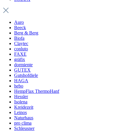
Auro
Beeck
Berg & Berg
Biofa
Claytec
conluto
FAXE
gräfix
dormiente
GUTEX
Gutshofdiele
HAGA
hebo
HempFlax ThermoHanf
Hessler
Isolena
Kreidezeit
Leinos
Naturhaus
pro clima
Schleusner