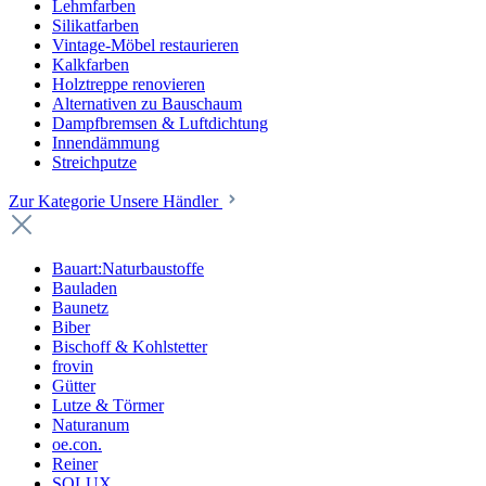
Lehmfarben
Silikatfarben
Vintage-Möbel restaurieren
Kalkfarben
Holztreppe renovieren
Alternativen zu Bauschaum
Dampfbremsen & Luftdichtung
Innendämmung
Streichputze
Zur Kategorie Unsere Händler
Bauart:Naturbaustoffe
Bauladen
Baunetz
Biber
Bischoff & Kohlstetter
frovin
Gütter
Lutze & Törmer
Naturanum
oe.con.
Reiner
SOLUX