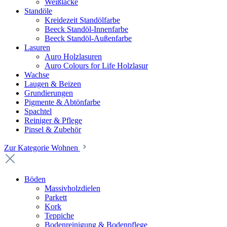
Weißlacke
Standöle
Kreidezeit Standölfarbe
Beeck Standöl-Innenfarbe
Beeck Standöl-Außenfarbe
Lasuren
Auro Holzlasuren
Auro Colours for Life Holzlasur
Wachse
Laugen & Beizen
Grundierungen
Pigmente & Abtönfarbe
Spachtel
Reiniger & Pflege
Pinsel & Zubehör
Zur Kategorie Wohnen
Böden
Massivholzdielen
Parkett
Kork
Teppiche
Bodenreinigung & Bodenpflege