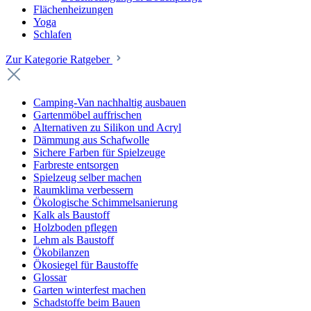
Flächenheizungen
Yoga
Schlafen
Zur Kategorie Ratgeber
Camping-Van nachhaltig ausbauen
Gartenmöbel auffrischen
Alternativen zu Silikon und Acryl
Dämmung aus Schafwolle
Sichere Farben für Spielzeuge
Farbreste entsorgen
Spielzeug selber machen
Raumklima verbessern
Ökologische Schimmelsanierung
Kalk als Baustoff
Holzboden pflegen
Lehm als Baustoff
Ökobilanzen
Ökosiegel für Baustoffe
Glossar
Garten winterfest machen
Schadstoffe beim Bauen