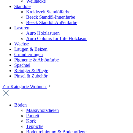
Weißlacke
Standöle
Kreidezeit Standölfarbe
Beeck Standöl-Innenfarbe
Beeck Standöl-Außenfarbe
Lasuren
Auro Holzlasuren
Auro Colours for Life Holzlasur
Wachse
Laugen & Beizen
Grundierungen
Pigmente & Abtönfarbe
Spachtel
Reiniger & Pflege
Pinsel & Zubehör
Zur Kategorie Wohnen
Böden
Massivholzdielen
Parkett
Kork
Teppiche
Bodenreinigung & Bodenpflege