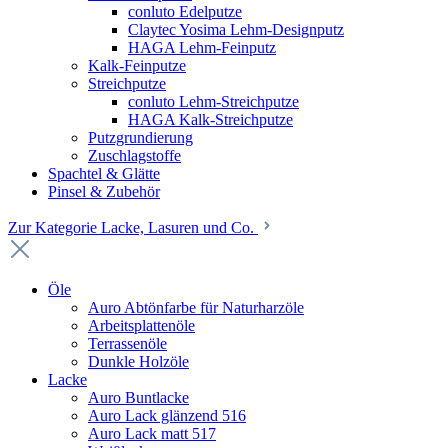
conluto Edelputze
Claytec Yosima Lehm-Designputz
HAGA Lehm-Feinputz
Kalk-Feinputze
Streichputze
conluto Lehm-Streichputze
HAGA Kalk-Streichputze
Putzgrundierung
Zuschlagstoffe
Spachtel & Glätte
Pinsel & Zubehör
Zur Kategorie Lacke, Lasuren und Co.
Öle
Auro Abtönfarbe für Naturharzöle
Arbeitsplattenöle
Terrassenöle
Dunkle Holzöle
Lacke
Auro Buntlacke
Auro Lack glänzend 516
Auro Lack matt 517