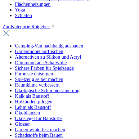
Flächenheizungen
Yoga
Schlafen
Zur Kategorie Ratgeber
Camping-Van nachhaltig ausbauen
Gartenmöbel auffrischen
Alternativen zu Silikon und Acryl
Dämmung aus Schafwolle
Sichere Farben für Spielzeuge
Farbreste entsorgen
Spielzeug selber machen
Raumklima verbessern
Ökologische Schimmelsanierung
Kalk als Baustoff
Holzboden pflegen
Lehm als Baustoff
Ökobilanzen
Ökosiegel für Baustoffe
Glossar
Garten winterfest machen
Schadstoffe beim Bauen