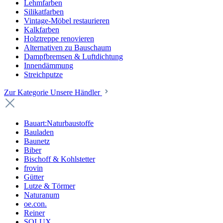
Lehmfarben
Silikatfarben
Vintage-Möbel restaurieren
Kalkfarben
Holztreppe renovieren
Alternativen zu Bauschaum
Dampfbremsen & Luftdichtung
Innendämmung
Streichputze
Zur Kategorie Unsere Händler
Bauart:Naturbaustoffe
Bauladen
Baunetz
Biber
Bischoff & Kohlstetter
frovin
Gütter
Lutze & Törmer
Naturanum
oe.con.
Reiner
SOLUX