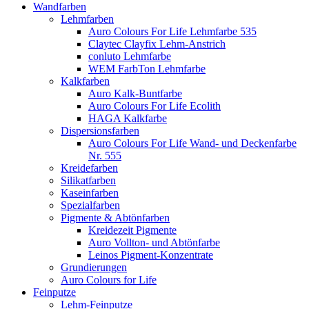
Wandfarben
Lehmfarben
Auro Colours For Life Lehmfarbe 535
Claytec Clayfix Lehm-Anstrich
conluto Lehmfarbe
WEM FarbTon Lehmfarbe
Kalkfarben
Auro Kalk-Buntfarbe
Auro Colours For Life Ecolith
HAGA Kalkfarbe
Dispersionsfarben
Auro Colours For Life Wand- und Deckenfarbe
Nr. 555
Kreidefarben
Silikatfarben
Kaseinfarben
Spezialfarben
Pigmente & Abtönfarben
Kreidezeit Pigmente
Auro Vollton- und Abtönfarbe
Leinos Pigment-Konzentrate
Grundierungen
Auro Colours for Life
Feinputze
Lehm-Feinputze