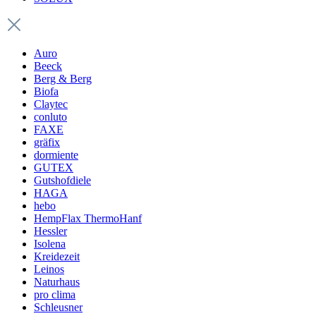
Auro
Beeck
Berg & Berg
Biofa
Claytec
conluto
FAXE
gräfix
dormiente
GUTEX
Gutshofdiele
HAGA
hebo
HempFlax ThermoHanf
Hessler
Isolena
Kreidezeit
Leinos
Naturhaus
pro clima
Schleusner