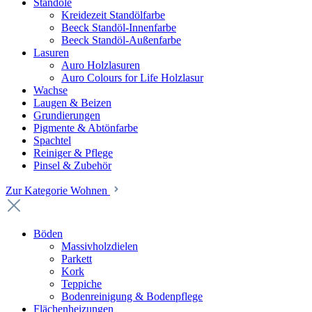
Standöle
Kreidezeit Standölfarbe
Beeck Standöl-Innenfarbe
Beeck Standöl-Außenfarbe
Lasuren
Auro Holzlasuren
Auro Colours for Life Holzlasur
Wachse
Laugen & Beizen
Grundierungen
Pigmente & Abtönfarbe
Spachtel
Reiniger & Pflege
Pinsel & Zubehör
Zur Kategorie Wohnen
Böden
Massivholzdielen
Parkett
Kork
Teppiche
Bodenreinigung & Bodenpflege
Flächenheizungen