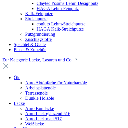
Claytec Yosima Lehm-Designputz
HAGA Lehm-Feinputz
Kalk-Feinputze
Streichputze
conluto Lehm-Streichputze
HAGA Kalk-Streichputze
Putzgrundierung
Zuschlagstoffe
Spachtel & Glätte
Pinsel & Zubehör
Zur Kategorie Lacke, Lasuren und Co.
Öle
Auro Abtönfarbe für Naturharzöle
Arbeitsplattenöle
Terrassenöle
Dunkle Holzöle
Lacke
Auro Buntlacke
Auro Lack glänzend 516
Auro Lack matt 517
Weißlacke