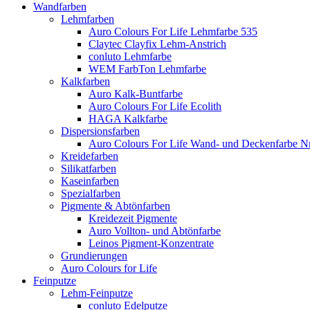
Wandfarben
Lehmfarben
Auro Colours For Life Lehmfarbe 535
Claytec Clayfix Lehm-Anstrich
conluto Lehmfarbe
WEM FarbTon Lehmfarbe
Kalkfarben
Auro Kalk-Buntfarbe
Auro Colours For Life Ecolith
HAGA Kalkfarbe
Dispersionsfarben
Auro Colours For Life Wand- und Deckenfarbe Nr
Kreidefarben
Silikatfarben
Kaseinfarben
Spezialfarben
Pigmente & Abtönfarben
Kreidezeit Pigmente
Auro Vollton- und Abtönfarbe
Leinos Pigment-Konzentrate
Grundierungen
Auro Colours for Life
Feinputze
Lehm-Feinputze
conluto Edelputze