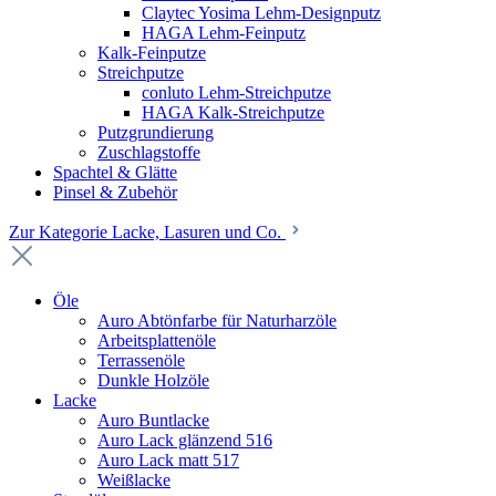
Claytec Yosima Lehm-Designputz
HAGA Lehm-Feinputz
Kalk-Feinputze
Streichputze
conluto Lehm-Streichputze
HAGA Kalk-Streichputze
Putzgrundierung
Zuschlagstoffe
Spachtel & Glätte
Pinsel & Zubehör
Zur Kategorie Lacke, Lasuren und Co.
Öle
Auro Abtönfarbe für Naturharzöle
Arbeitsplattenöle
Terrassenöle
Dunkle Holzöle
Lacke
Auro Buntlacke
Auro Lack glänzend 516
Auro Lack matt 517
Weißlacke