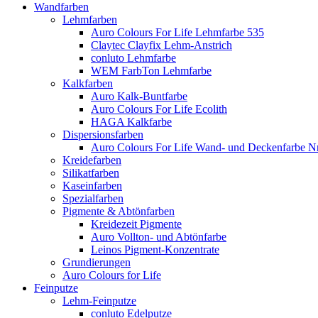
Wandfarben
Lehmfarben
Auro Colours For Life Lehmfarbe 535
Claytec Clayfix Lehm-Anstrich
conluto Lehmfarbe
WEM FarbTon Lehmfarbe
Kalkfarben
Auro Kalk-Buntfarbe
Auro Colours For Life Ecolith
HAGA Kalkfarbe
Dispersionsfarben
Auro Colours For Life Wand- und Deckenfarbe Nr
Kreidefarben
Silikatfarben
Kaseinfarben
Spezialfarben
Pigmente & Abtönfarben
Kreidezeit Pigmente
Auro Vollton- und Abtönfarbe
Leinos Pigment-Konzentrate
Grundierungen
Auro Colours for Life
Feinputze
Lehm-Feinputze
conluto Edelputze