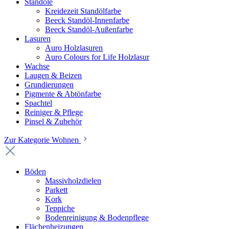
Standöle
Kreidezeit Standölfarbe
Beeck Standöl-Innenfarbe
Beeck Standöl-Außenfarbe
Lasuren
Auro Holzlasuren
Auro Colours for Life Holzlasur
Wachse
Laugen & Beizen
Grundierungen
Pigmente & Abtönfarbe
Spachtel
Reiniger & Pflege
Pinsel & Zubehör
Zur Kategorie Wohnen
Böden
Massivholzdielen
Parkett
Kork
Teppiche
Bodenreinigung & Bodenpflege
Flächenheizungen