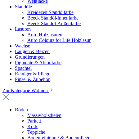
Weißlacke
Standöle
Kreidezeit Standölfarbe
Beeck Standöl-Innenfarbe
Beeck Standöl-Außenfarbe
Lasuren
Auro Holzlasuren
Auro Colours for Life Holzlasur
Wachse
Laugen & Beizen
Grundierungen
Pigmente & Abtönfarbe
Spachtel
Reiniger & Pflege
Pinsel & Zubehör
Zur Kategorie Wohnen
Böden
Massivholzdielen
Parkett
Kork
Teppiche
Bodenreinigung & Bodenpflege