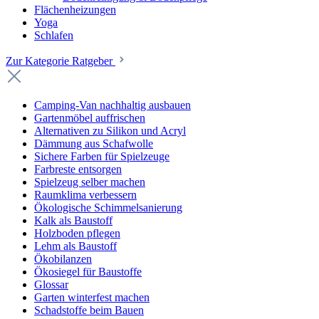
Flächenheizungen
Yoga
Schlafen
Zur Kategorie Ratgeber
Camping-Van nachhaltig ausbauen
Gartenmöbel auffrischen
Alternativen zu Silikon und Acryl
Dämmung aus Schafwolle
Sichere Farben für Spielzeuge
Farbreste entsorgen
Spielzeug selber machen
Raumklima verbessern
Ökologische Schimmelsanierung
Kalk als Baustoff
Holzboden pflegen
Lehm als Baustoff
Ökobilanzen
Ökosiegel für Baustoffe
Glossar
Garten winterfest machen
Schadstoffe beim Bauen