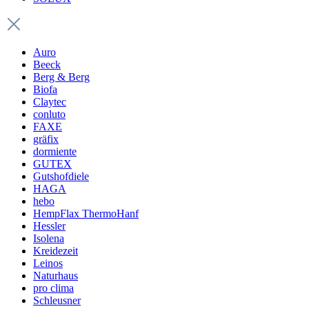
Auro
Beeck
Berg & Berg
Biofa
Claytec
conluto
FAXE
gräfix
dormiente
GUTEX
Gutshofdiele
HAGA
hebo
HempFlax ThermoHanf
Hessler
Isolena
Kreidezeit
Leinos
Naturhaus
pro clima
Schleusner