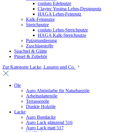
conluto Edelputze
Claytec Yosima Lehm-Designputz
HAGA Lehm-Feinputz
Kalk-Feinputze
Streichputze
conluto Lehm-Streichputze
HAGA Kalk-Streichputze
Putzgrundierung
Zuschlagstoffe
Spachtel & Glätte
Pinsel & Zubehör
Zur Kategorie Lacke, Lasuren und Co.
Öle
Auro Abtönfarbe für Naturharzöle
Arbeitsplattenöle
Terrassenöle
Dunkle Holzöle
Lacke
Auro Buntlacke
Auro Lack glänzend 516
Auro Lack matt 517