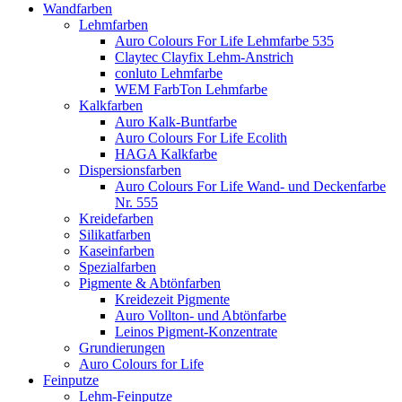
Wandfarben
Lehmfarben
Auro Colours For Life Lehmfarbe 535
Claytec Clayfix Lehm-Anstrich
conluto Lehmfarbe
WEM FarbTon Lehmfarbe
Kalkfarben
Auro Kalk-Buntfarbe
Auro Colours For Life Ecolith
HAGA Kalkfarbe
Dispersionsfarben
Auro Colours For Life Wand- und Deckenfarbe
Nr. 555
Kreidefarben
Silikatfarben
Kaseinfarben
Spezialfarben
Pigmente & Abtönfarben
Kreidezeit Pigmente
Auro Vollton- und Abtönfarbe
Leinos Pigment-Konzentrate
Grundierungen
Auro Colours for Life
Feinputze
Lehm-Feinputze