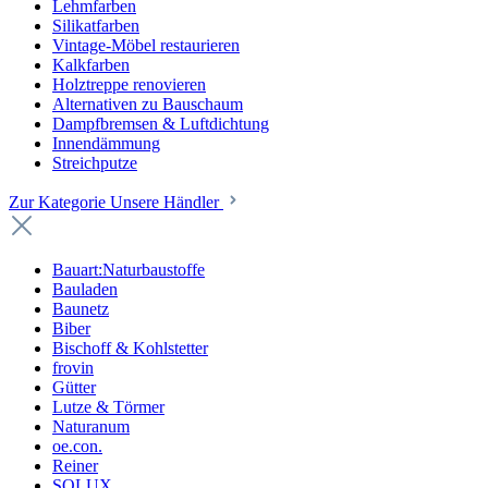
Lehmfarben
Silikatfarben
Vintage-Möbel restaurieren
Kalkfarben
Holztreppe renovieren
Alternativen zu Bauschaum
Dampfbremsen & Luftdichtung
Innendämmung
Streichputze
Zur Kategorie Unsere Händler
Bauart:Naturbaustoffe
Bauladen
Baunetz
Biber
Bischoff & Kohlstetter
frovin
Gütter
Lutze & Törmer
Naturanum
oe.con.
Reiner
SOLUX