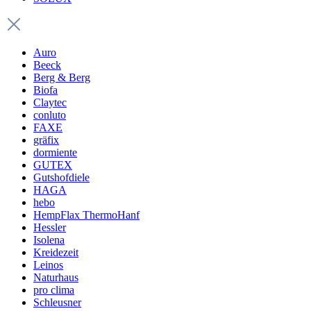
Auro
Beeck
Berg & Berg
Biofa
Claytec
conluto
FAXE
gräfix
dormiente
GUTEX
Gutshofdiele
HAGA
hebo
HempFlax ThermoHanf
Hessler
Isolena
Kreidezeit
Leinos
Naturhaus
pro clima
Schleusner