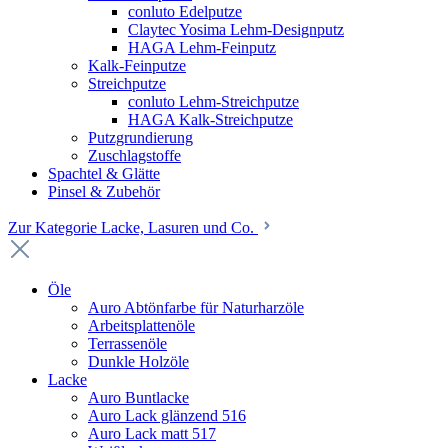
conluto Edelputze
Claytec Yosima Lehm-Designputz
HAGA Lehm-Feinputz
Kalk-Feinputze
Streichputze
conluto Lehm-Streichputze
HAGA Kalk-Streichputze
Putzgrundierung
Zuschlagstoffe
Spachtel & Glätte
Pinsel & Zubehör
Zur Kategorie Lacke, Lasuren und Co.
Öle
Auro Abtönfarbe für Naturharzöle
Arbeitsplattenöle
Terrassenöle
Dunkle Holzöle
Lacke
Auro Buntlacke
Auro Lack glänzend 516
Auro Lack matt 517