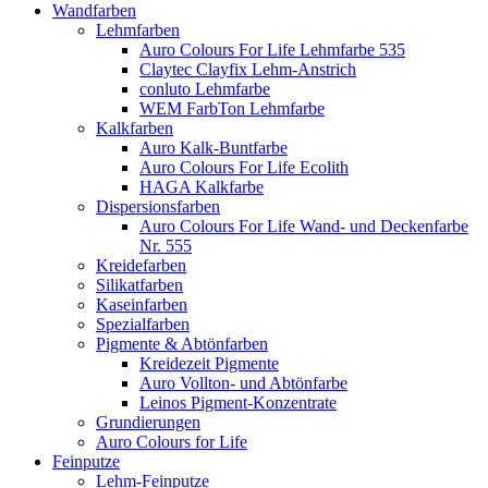
Wandfarben
Lehmfarben
Auro Colours For Life Lehmfarbe 535
Claytec Clayfix Lehm-Anstrich
conluto Lehmfarbe
WEM FarbTon Lehmfarbe
Kalkfarben
Auro Kalk-Buntfarbe
Auro Colours For Life Ecolith
HAGA Kalkfarbe
Dispersionsfarben
Auro Colours For Life Wand- und Deckenfarbe
Nr. 555
Kreidefarben
Silikatfarben
Kaseinfarben
Spezialfarben
Pigmente & Abtönfarben
Kreidezeit Pigmente
Auro Vollton- und Abtönfarbe
Leinos Pigment-Konzentrate
Grundierungen
Auro Colours for Life
Feinputze
Lehm-Feinputze