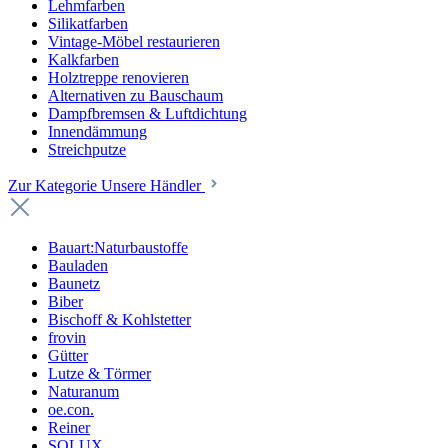
Lehmfarben
Silikatfarben
Vintage-Möbel restaurieren
Kalkfarben
Holztreppe renovieren
Alternativen zu Bauschaum
Dampfbremsen & Luftdichtung
Innendämmung
Streichputze
Zur Kategorie Unsere Händler
Bauart:Naturbaustoffe
Bauladen
Baunetz
Biber
Bischoff & Kohlstetter
frovin
Gütter
Lutze & Törmer
Naturanum
oe.con.
Reiner
SOLUX