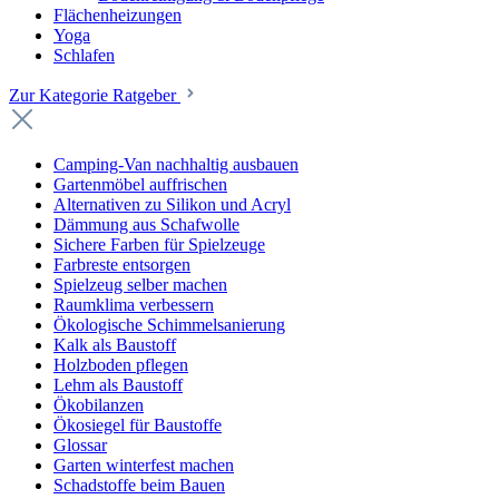
Flächenheizungen
Yoga
Schlafen
Zur Kategorie Ratgeber
Camping-Van nachhaltig ausbauen
Gartenmöbel auffrischen
Alternativen zu Silikon und Acryl
Dämmung aus Schafwolle
Sichere Farben für Spielzeuge
Farbreste entsorgen
Spielzeug selber machen
Raumklima verbessern
Ökologische Schimmelsanierung
Kalk als Baustoff
Holzboden pflegen
Lehm als Baustoff
Ökobilanzen
Ökosiegel für Baustoffe
Glossar
Garten winterfest machen
Schadstoffe beim Bauen