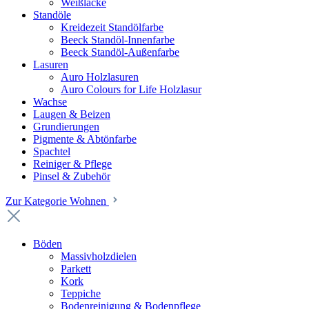
Weißlacke
Standöle
Kreidezeit Standölfarbe
Beeck Standöl-Innenfarbe
Beeck Standöl-Außenfarbe
Lasuren
Auro Holzlasuren
Auro Colours for Life Holzlasur
Wachse
Laugen & Beizen
Grundierungen
Pigmente & Abtönfarbe
Spachtel
Reiniger & Pflege
Pinsel & Zubehör
Zur Kategorie Wohnen
Böden
Massivholzdielen
Parkett
Kork
Teppiche
Bodenreinigung & Bodenpflege