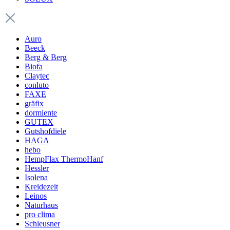
Auro
Beeck
Berg & Berg
Biofa
Claytec
conluto
FAXE
gräfix
dormiente
GUTEX
Gutshofdiele
HAGA
hebo
HempFlax ThermoHanf
Hessler
Isolena
Kreidezeit
Leinos
Naturhaus
pro clima
Schleusner