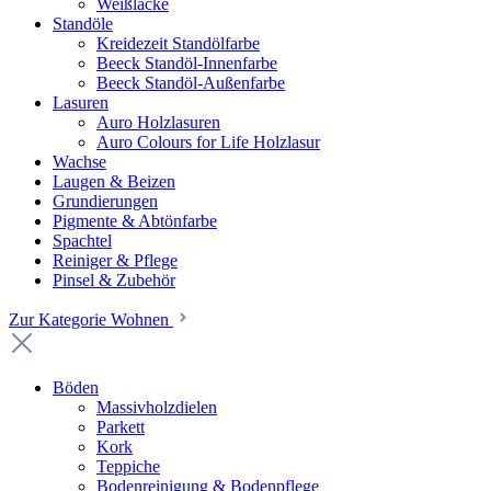
Weißlacke
Standöle
Kreidezeit Standölfarbe
Beeck Standöl-Innenfarbe
Beeck Standöl-Außenfarbe
Lasuren
Auro Holzlasuren
Auro Colours for Life Holzlasur
Wachse
Laugen & Beizen
Grundierungen
Pigmente & Abtönfarbe
Spachtel
Reiniger & Pflege
Pinsel & Zubehör
Zur Kategorie Wohnen
Böden
Massivholzdielen
Parkett
Kork
Teppiche
Bodenreinigung & Bodenpflege