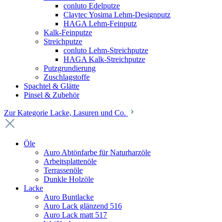
conluto Edelputze
Claytec Yosima Lehm-Designputz
HAGA Lehm-Feinputz
Kalk-Feinputze
Streichputze
conluto Lehm-Streichputze
HAGA Kalk-Streichputze
Putzgrundierung
Zuschlagstoffe
Spachtel & Glätte
Pinsel & Zubehör
Zur Kategorie Lacke, Lasuren und Co.
Öle
Auro Abtönfarbe für Naturharzöle
Arbeitsplattenöle
Terrassenöle
Dunkle Holzöle
Lacke
Auro Buntlacke
Auro Lack glänzend 516
Auro Lack matt 517