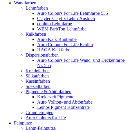
Wandfarben
Lehmfarben
Auro Colours For Life Lehmfarbe 535
Claytec Clayfix Lehm-Anstrich
conluto Lehmfarbe
WEM FarbTon Lehmfarbe
Kalkfarben
Auro Kalk-Buntfarbe
Auro Colours For Life Ecolith
HAGA Kalkfarbe
Dispersionsfarben
Auro Colours For Life Wand- und Deckenfarbe
Nr. 555
Kreidefarben
Silikatfarben
Kaseinfarben
Spezialfarben
Pigmente & Abtönfarben
Kreidezeit Pigmente
Auro Vollton- und Abtönfarbe
Leinos Pigment-Konzentrate
Grundierungen
Auro Colours for Life
Feinputze
Lehm-Feinputze