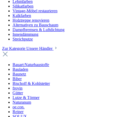
Lehmfarben
Silikatfarben
Vintage-Möbel restaurieren
Kalkfarben
Holztreppe renovieren
Alternativen zu Bauschaum
Dampfbremsen & Luftdichtung
Innendämmung
Streichputze
Zur Kategorie Unsere Händler
Bauart:Naturbaustoffe
Bauladen
Baunetz
Biber
Bischoff & Kohlstetter
frovin
Gütter
Lutze & Törmer
Naturanum
oe.con.
Reiner
SOLUX