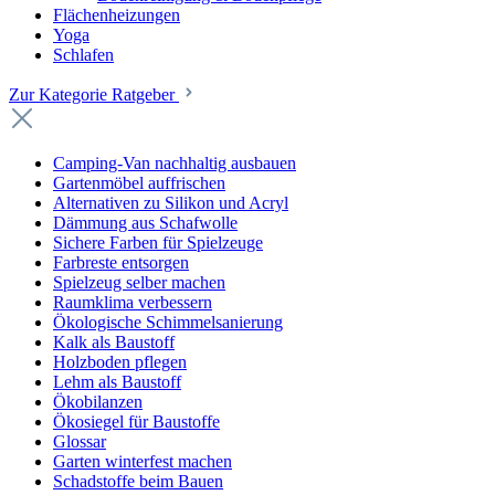
Flächenheizungen
Yoga
Schlafen
Zur Kategorie Ratgeber
Camping-Van nachhaltig ausbauen
Gartenmöbel auffrischen
Alternativen zu Silikon und Acryl
Dämmung aus Schafwolle
Sichere Farben für Spielzeuge
Farbreste entsorgen
Spielzeug selber machen
Raumklima verbessern
Ökologische Schimmelsanierung
Kalk als Baustoff
Holzboden pflegen
Lehm als Baustoff
Ökobilanzen
Ökosiegel für Baustoffe
Glossar
Garten winterfest machen
Schadstoffe beim Bauen