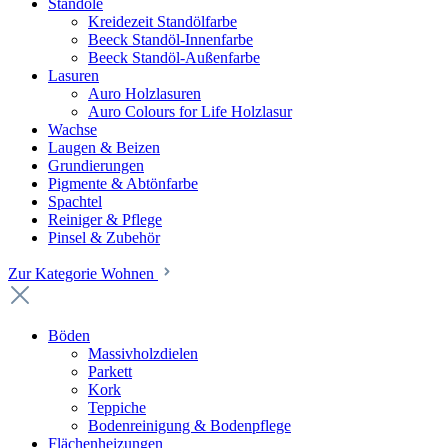
Standöle
Kreidezeit Standölfarbe
Beeck Standöl-Innenfarbe
Beeck Standöl-Außenfarbe
Lasuren
Auro Holzlasuren
Auro Colours for Life Holzlasur
Wachse
Laugen & Beizen
Grundierungen
Pigmente & Abtönfarbe
Spachtel
Reiniger & Pflege
Pinsel & Zubehör
Zur Kategorie Wohnen
Böden
Massivholzdielen
Parkett
Kork
Teppiche
Bodenreinigung & Bodenpflege
Flächenheizungen