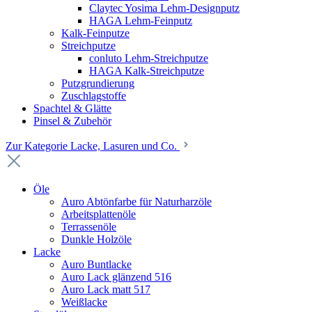
Claytec Yosima Lehm-Designputz
HAGA Lehm-Feinputz
Kalk-Feinputze
Streichputze
conluto Lehm-Streichputze
HAGA Kalk-Streichputze
Putzgrundierung
Zuschlagstoffe
Spachtel & Glätte
Pinsel & Zubehör
Zur Kategorie Lacke, Lasuren und Co.
Öle
Auro Abtönfarbe für Naturharzöle
Arbeitsplattenöle
Terrassenöle
Dunkle Holzöle
Lacke
Auro Buntlacke
Auro Lack glänzend 516
Auro Lack matt 517
Weißlacke