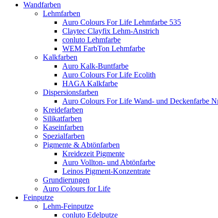
Wandfarben
Lehmfarben
Auro Colours For Life Lehmfarbe 535
Claytec Clayfix Lehm-Anstrich
conluto Lehmfarbe
WEM FarbTon Lehmfarbe
Kalkfarben
Auro Kalk-Buntfarbe
Auro Colours For Life Ecolith
HAGA Kalkfarbe
Dispersionsfarben
Auro Colours For Life Wand- und Deckenfarbe Nr
Kreidefarben
Silikatfarben
Kaseinfarben
Spezialfarben
Pigmente & Abtönfarben
Kreidezeit Pigmente
Auro Vollton- und Abtönfarbe
Leinos Pigment-Konzentrate
Grundierungen
Auro Colours for Life
Feinputze
Lehm-Feinputze
conluto Edelputze