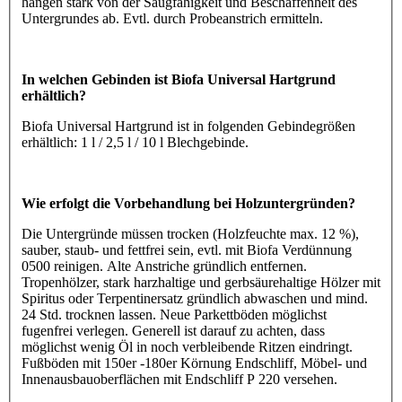
hängen stark von der Saugfähigkeit und Beschaffenheit des
Untergrundes ab. Evtl. durch Probeanstrich ermitteln.
In welchen Gebinden ist Biofa Universal Hartgrund
erhältlich?
Biofa Universal Hartgrund ist in folgenden Gebindegrößen
erhältlich: 1 l / 2,5 l / 10 l Blechgebinde.
Wie erfolgt die Vorbehandlung bei Holzuntergründen?
Die Untergründe müssen trocken (Holzfeuchte max. 12 %),
sauber, staub- und fettfrei sein, evtl. mit Biofa Verdünnung
0500 reinigen. Alte Anstriche gründlich entfernen.
Tropenhölzer, stark harzhaltige und gerbsäurehaltige Hölzer mit
Spiritus oder Terpentinersatz gründlich abwaschen und mind.
24 Std. trocknen lassen. Neue Parkettböden möglichst
fugenfrei verlegen. Generell ist darauf zu achten, dass
möglichst wenig Öl in noch verbleibende Ritzen eindringt.
Fußböden mit 150er -180er Körnung Endschliff, Möbel- und
Innenausbauoberflächen mit Endschliff P 220 versehen.