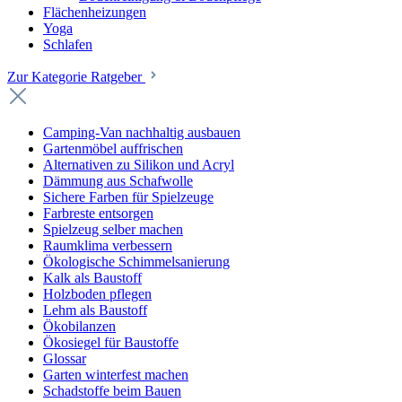
Flächenheizungen
Yoga
Schlafen
Zur Kategorie Ratgeber
Camping-Van nachhaltig ausbauen
Gartenmöbel auffrischen
Alternativen zu Silikon und Acryl
Dämmung aus Schafwolle
Sichere Farben für Spielzeuge
Farbreste entsorgen
Spielzeug selber machen
Raumklima verbessern
Ökologische Schimmelsanierung
Kalk als Baustoff
Holzboden pflegen
Lehm als Baustoff
Ökobilanzen
Ökosiegel für Baustoffe
Glossar
Garten winterfest machen
Schadstoffe beim Bauen