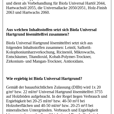
und dient als Vorbehandlung für Biofa Universal Hartöl 2044,
Hartwachsöl 2055, die Universallacke 2050/2051, Holz-Finish
2063 und Hartwachs 2060.
Aus welchen Inhaltsstoffen setzt sich Biofa Universal
Hartgrund lösemittelfrei zusammen?
Biofa Universal Hartgrund lösemittelfrei setzt sich aus
folgenden Inhaltsstoffen zusammen: Leinöl, Safloröl-
Kolophoniumharzverkochung, Ricinenöl, Mikrowachs,
Entschäumer, Titandioxid, Kobalt-Polymer-Trockner,
Zirkonium- und Mangan-Trockner, Antioxidans.
Wie ergiebig ist Biofa Universal Hartgrund?
Gemäß der bauaufsichtlichen Zulassung (DIBt) wird 1x 20
g/m² bzw. 22 ml/m² Universal Hartgrund lösemittelfrei 3755
auf Holzböden aufgebracht. In der Regel liegen Verbrauch und
Ergiebigkeit bei 20-25 ml/m² bzw. 40-50 m²/l bei
Holzoberflächen und 40-50 ml/m² bzw. 20-25 m²/l bei
mineralischen Untergründen. Verbrauch und Ergiebigkeit