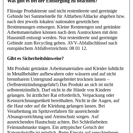
Was gibt es bei der Entsorgung zu beachten?
Flüssige Produktreste und nicht restentleerte und gereinigte
Gebinde bei Sammelstelle für Altfarben/Altlacke abgeben bzw.
nach den jeweils lokalen/ nationalen gesetzlichen
Bestimmungen entsorgen. Kleine Restmengen und getränkte
Arbeitsmaterialien können nach dem Austrocknen mit dem
Hausmüll entsorgt werden. Nur restentleerte und gereinigte
Gebinde zum Recycling geben. AVV-Abfallschlüssel nach
europäischem Abfallverzeichnis: 08 01 12.
Gibt es Sicherheitshinweise?
Mit Produkt getränkte Arbeitsmaterialien und Kleider luftdicht
in Metallbehälter aufbewahren oder wässern und auf nicht
brennbarem Untergrund ausgebreitet trocknen lassen –
(Selbstentzündungsgefahr!) Das Produkt an sich ist nicht
selbstentzündlich. Darf nicht in die Hände von Kindern
gelangen. Ist ärztlicher Rat erforderlich, Verpackung oder
Kennzeichnungsetikett bereithalten. Nicht in die Augen, auf
die Haut oder auf die Kleidung gelangen lassen. Bei
Verarbeitung im Spritzverfahren für ausreichende
Absaugvorrichtung und Atemschutz sorgen. Auf
ausreichenden Hautschutz achten. Bei Schleifarbeiten
Feinstaubmaske tragen. Ein arttypischer Geruch der
Naturrohstoffe ist möglich. Beim Einsatz auf verschiedenen