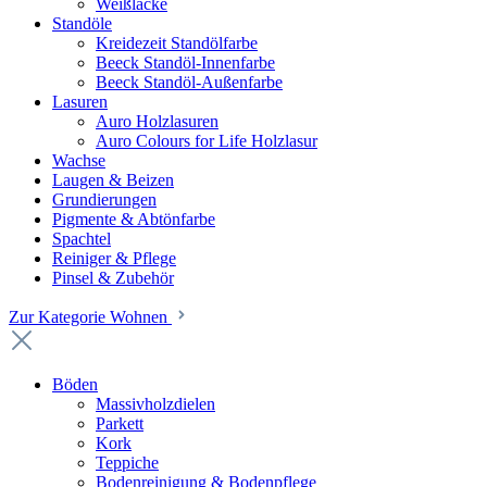
Weißlacke
Standöle
Kreidezeit Standölfarbe
Beeck Standöl-Innenfarbe
Beeck Standöl-Außenfarbe
Lasuren
Auro Holzlasuren
Auro Colours for Life Holzlasur
Wachse
Laugen & Beizen
Grundierungen
Pigmente & Abtönfarbe
Spachtel
Reiniger & Pflege
Pinsel & Zubehör
Zur Kategorie Wohnen
Böden
Massivholzdielen
Parkett
Kork
Teppiche
Bodenreinigung & Bodenpflege