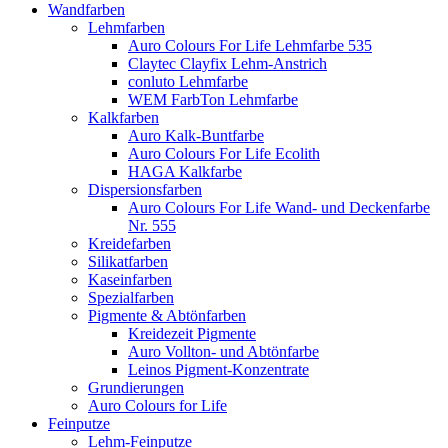
Wandfarben
Lehmfarben
Auro Colours For Life Lehmfarbe 535
Claytec Clayfix Lehm-Anstrich
conluto Lehmfarbe
WEM FarbTon Lehmfarbe
Kalkfarben
Auro Kalk-Buntfarbe
Auro Colours For Life Ecolith
HAGA Kalkfarbe
Dispersionsfarben
Auro Colours For Life Wand- und Deckenfarbe
Nr. 555
Kreidefarben
Silikatfarben
Kaseinfarben
Spezialfarben
Pigmente & Abtönfarben
Kreidezeit Pigmente
Auro Vollton- und Abtönfarbe
Leinos Pigment-Konzentrate
Grundierungen
Auro Colours for Life
Feinputze
Lehm-Feinputze