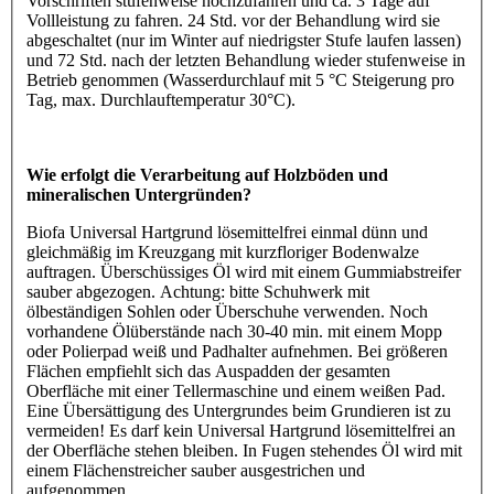
Vorschriften stufenweise hochzufahren und ca. 3 Tage auf
Vollleistung zu fahren. 24 Std. vor der Behandlung wird sie
abgeschaltet (nur im Winter auf niedrigster Stufe laufen lassen)
und 72 Std. nach der letzten Behandlung wieder stufenweise in
Betrieb genommen (Wasserdurchlauf mit 5 °C Steigerung pro
Tag, max. Durchlauftemperatur 30°C).
Wie erfolgt die Verarbeitung auf Holzböden und
mineralischen Untergründen?
Biofa Universal Hartgrund lösemittelfrei einmal dünn und
gleichmäßig im Kreuzgang mit kurzfloriger Bodenwalze
auftragen. Überschüssiges Öl wird mit einem Gummiabstreifer
sauber abgezogen. Achtung: bitte Schuhwerk mit
ölbeständigen Sohlen oder Überschuhe verwenden. Noch
vorhandene Ölüberstände nach 30-40 min. mit einem Mopp
oder Polierpad weiß und Padhalter aufnehmen. Bei größeren
Flächen empfiehlt sich das Auspadden der gesamten
Oberfläche mit einer Tellermaschine und einem weißen Pad.
Eine Übersättigung des Untergrundes beim Grundieren ist zu
vermeiden! Es darf kein Universal Hartgrund lösemittelfrei an
der Oberfläche stehen bleiben. In Fugen stehendes Öl wird mit
einem Flächenstreicher sauber ausgestrichen und
aufgenommen.