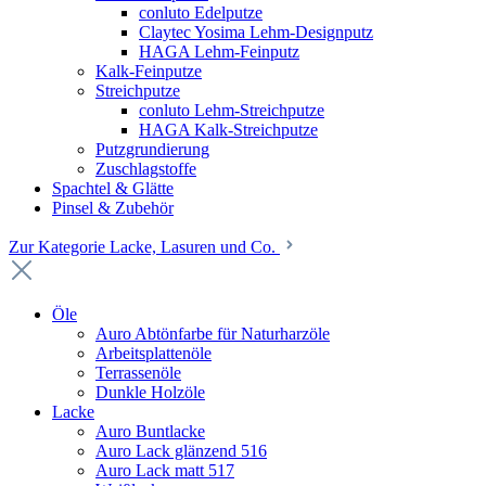
conluto Edelputze
Claytec Yosima Lehm-Designputz
HAGA Lehm-Feinputz
Kalk-Feinputze
Streichputze
conluto Lehm-Streichputze
HAGA Kalk-Streichputze
Putzgrundierung
Zuschlagstoffe
Spachtel & Glätte
Pinsel & Zubehör
Zur Kategorie Lacke, Lasuren und Co.
Öle
Auro Abtönfarbe für Naturharzöle
Arbeitsplattenöle
Terrassenöle
Dunkle Holzöle
Lacke
Auro Buntlacke
Auro Lack glänzend 516
Auro Lack matt 517