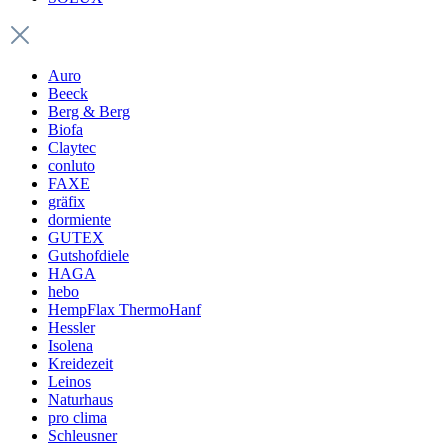
Auro
Beeck
Berg & Berg
Biofa
Claytec
conluto
FAXE
gräfix
dormiente
GUTEX
Gutshofdiele
HAGA
hebo
HempFlax ThermoHanf
Hessler
Isolena
Kreidezeit
Leinos
Naturhaus
pro clima
Schleusner