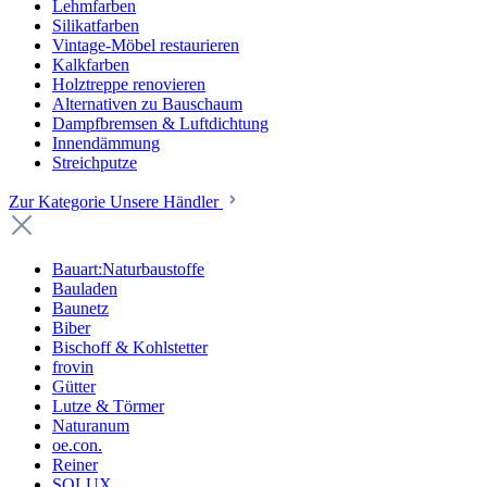
Lehmfarben
Silikatfarben
Vintage-Möbel restaurieren
Kalkfarben
Holztreppe renovieren
Alternativen zu Bauschaum
Dampfbremsen & Luftdichtung
Innendämmung
Streichputze
Zur Kategorie Unsere Händler
Bauart:Naturbaustoffe
Bauladen
Baunetz
Biber
Bischoff & Kohlstetter
frovin
Gütter
Lutze & Törmer
Naturanum
oe.con.
Reiner
SOLUX