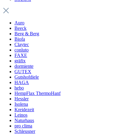
Auro
Beeck
Berg & Berg
Biofa
Claytec
conluto
FAXE
gräfix
dormiente
GUTEX
Gutshofdiele
HAGA
hebo
HempFlax ThermoHanf
Hessler
Isolena
Kreidezeit
Leinos
Naturhaus
pro clima
Schleusner