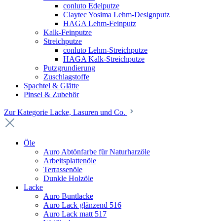
conluto Edelputze
Claytec Yosima Lehm-Designputz
HAGA Lehm-Feinputz
Kalk-Feinputze
Streichputze
conluto Lehm-Streichputze
HAGA Kalk-Streichputze
Putzgrundierung
Zuschlagstoffe
Spachtel & Glätte
Pinsel & Zubehör
Zur Kategorie Lacke, Lasuren und Co.
Öle
Auro Abtönfarbe für Naturharzöle
Arbeitsplattenöle
Terrassenöle
Dunkle Holzöle
Lacke
Auro Buntlacke
Auro Lack glänzend 516
Auro Lack matt 517