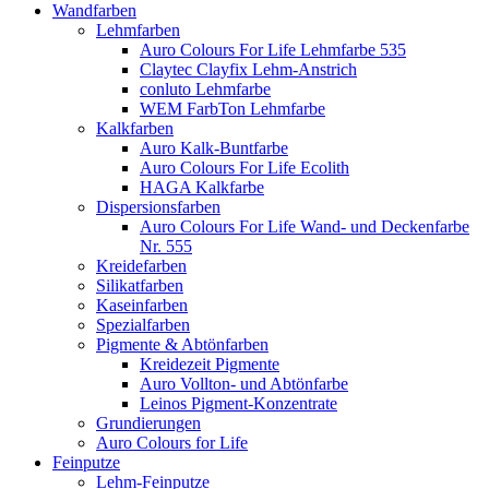
Wandfarben
Lehmfarben
Auro Colours For Life Lehmfarbe 535
Claytec Clayfix Lehm-Anstrich
conluto Lehmfarbe
WEM FarbTon Lehmfarbe
Kalkfarben
Auro Kalk-Buntfarbe
Auro Colours For Life Ecolith
HAGA Kalkfarbe
Dispersionsfarben
Auro Colours For Life Wand- und Deckenfarbe
Nr. 555
Kreidefarben
Silikatfarben
Kaseinfarben
Spezialfarben
Pigmente & Abtönfarben
Kreidezeit Pigmente
Auro Vollton- und Abtönfarbe
Leinos Pigment-Konzentrate
Grundierungen
Auro Colours for Life
Feinputze
Lehm-Feinputze