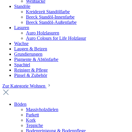
Weißlacke
Standöle
Kreidezeit Standölfarbe
Beeck Standöl-Innenfarbe
Beeck Standöl-Außenfarbe
Lasuren
Auro Holzlasuren
Auro Colours for Life Holzlasur
Wachse
Laugen & Beizen
Grundierungen
Pigmente & Abtönfarbe
Spachtel
Reiniger & Pflege
Pinsel & Zubehör
Zur Kategorie Wohnen
Böden
Massivholzdielen
Parkett
Kork
Teppiche
Bodenreinigung & Bodenpflege