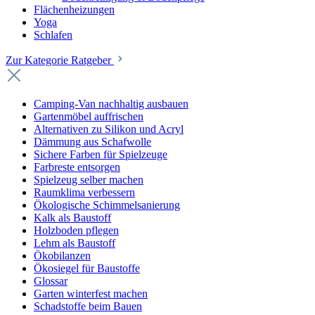
Flächenheizungen
Yoga
Schlafen
Zur Kategorie Ratgeber
Camping-Van nachhaltig ausbauen
Gartenmöbel auffrischen
Alternativen zu Silikon und Acryl
Dämmung aus Schafwolle
Sichere Farben für Spielzeuge
Farbreste entsorgen
Spielzeug selber machen
Raumklima verbessern
Ökologische Schimmelsanierung
Kalk als Baustoff
Holzboden pflegen
Lehm als Baustoff
Ökobilanzen
Ökosiegel für Baustoffe
Glossar
Garten winterfest machen
Schadstoffe beim Bauen