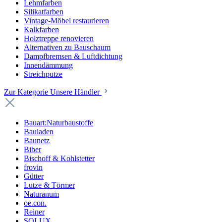
Lehmfarben
Silikatfarben
Vintage-Möbel restaurieren
Kalkfarben
Holztreppe renovieren
Alternativen zu Bauschaum
Dampfbremsen & Luftdichtung
Innendämmung
Streichputze
Zur Kategorie Unsere Händler
Bauart:Naturbaustoffe
Bauladen
Baunetz
Biber
Bischoff & Kohlstetter
frovin
Gütter
Lutze & Törmer
Naturanum
oe.con.
Reiner
SOLUX