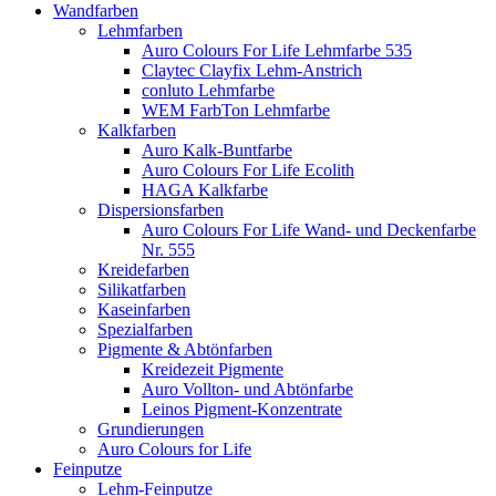
Wandfarben
Lehmfarben
Auro Colours For Life Lehmfarbe 535
Claytec Clayfix Lehm-Anstrich
conluto Lehmfarbe
WEM FarbTon Lehmfarbe
Kalkfarben
Auro Kalk-Buntfarbe
Auro Colours For Life Ecolith
HAGA Kalkfarbe
Dispersionsfarben
Auro Colours For Life Wand- und Deckenfarbe
Nr. 555
Kreidefarben
Silikatfarben
Kaseinfarben
Spezialfarben
Pigmente & Abtönfarben
Kreidezeit Pigmente
Auro Vollton- und Abtönfarbe
Leinos Pigment-Konzentrate
Grundierungen
Auro Colours for Life
Feinputze
Lehm-Feinputze