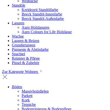
Weißlacke
Standöle
Kreidezeit Standölfarbe
Beeck Standöl-Innenfarbe
Beeck Standöl-Außenfarbe
Lasuren
Auro Holzlasuren
Auro Colours for Life Holzlasur
Wachse
Laugen & Beizen
Grundierungen
Pigmente & Abtönfarbe
Spachtel
Reiniger & Pflege
Pinsel & Zubehör
Zur Kategorie Wohnen
Böden
Massivholzdielen
Parkett
Kork
Teppiche
Bodenreinigung & Bodenpflege