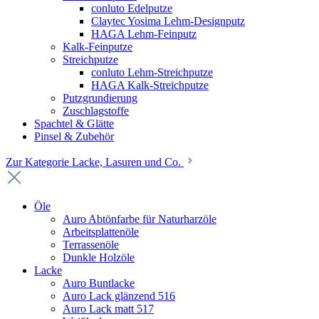
conluto Edelputze
Claytec Yosima Lehm-Designputz
HAGA Lehm-Feinputz
Kalk-Feinputze
Streichputze
conluto Lehm-Streichputze
HAGA Kalk-Streichputze
Putzgrundierung
Zuschlagstoffe
Spachtel & Glätte
Pinsel & Zubehör
Zur Kategorie Lacke, Lasuren und Co.
Öle
Auro Abtönfarbe für Naturharzöle
Arbeitsplattenöle
Terrassenöle
Dunkle Holzöle
Lacke
Auro Buntlacke
Auro Lack glänzend 516
Auro Lack matt 517