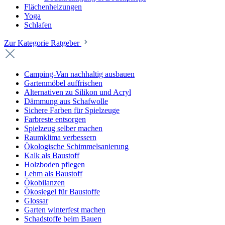
Flächenheizungen
Yoga
Schlafen
Zur Kategorie Ratgeber
Camping-Van nachhaltig ausbauen
Gartenmöbel auffrischen
Alternativen zu Silikon und Acryl
Dämmung aus Schafwolle
Sichere Farben für Spielzeuge
Farbreste entsorgen
Spielzeug selber machen
Raumklima verbessern
Ökologische Schimmelsanierung
Kalk als Baustoff
Holzboden pflegen
Lehm als Baustoff
Ökobilanzen
Ökosiegel für Baustoffe
Glossar
Garten winterfest machen
Schadstoffe beim Bauen