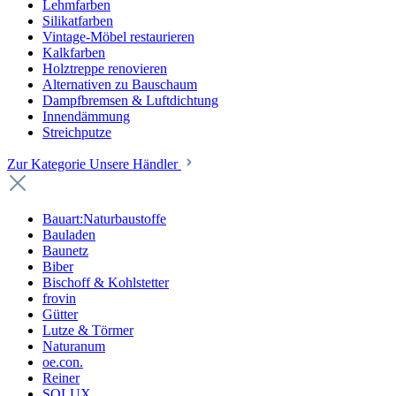
Lehmfarben
Silikatfarben
Vintage-Möbel restaurieren
Kalkfarben
Holztreppe renovieren
Alternativen zu Bauschaum
Dampfbremsen & Luftdichtung
Innendämmung
Streichputze
Zur Kategorie Unsere Händler
Bauart:Naturbaustoffe
Bauladen
Baunetz
Biber
Bischoff & Kohlstetter
frovin
Gütter
Lutze & Törmer
Naturanum
oe.con.
Reiner
SOLUX