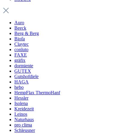
Auro
Beeck
Berg & Berg
Biofa
Claytec
conluto
FAXE
gräfix
dormiente
GUTEX
Gutshofdiele
HAGA
hebo
HempFlax ThermoHanf
Hessler
Isolena
Kreidezeit
Leinos
Naturhaus
pro clima
Schleusner