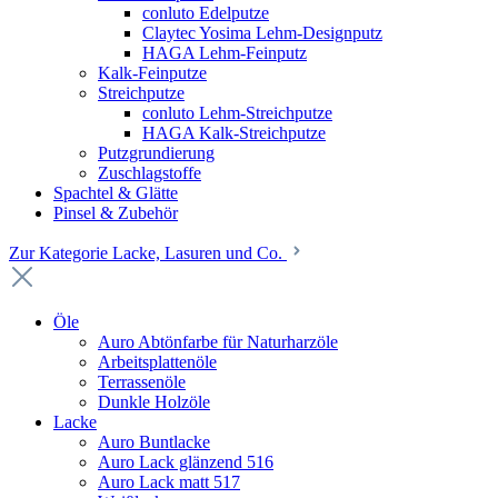
conluto Edelputze
Claytec Yosima Lehm-Designputz
HAGA Lehm-Feinputz
Kalk-Feinputze
Streichputze
conluto Lehm-Streichputze
HAGA Kalk-Streichputze
Putzgrundierung
Zuschlagstoffe
Spachtel & Glätte
Pinsel & Zubehör
Zur Kategorie Lacke, Lasuren und Co.
Öle
Auro Abtönfarbe für Naturharzöle
Arbeitsplattenöle
Terrassenöle
Dunkle Holzöle
Lacke
Auro Buntlacke
Auro Lack glänzend 516
Auro Lack matt 517