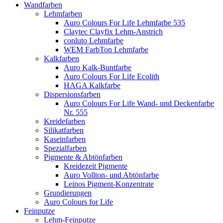
Wandfarben
Lehmfarben
Auro Colours For Life Lehmfarbe 535
Claytec Clayfix Lehm-Anstrich
conluto Lehmfarbe
WEM FarbTon Lehmfarbe
Kalkfarben
Auro Kalk-Buntfarbe
Auro Colours For Life Ecolith
HAGA Kalkfarbe
Dispersionsfarben
Auro Colours For Life Wand- und Deckenfarbe
Nr. 555
Kreidefarben
Silikatfarben
Kaseinfarben
Spezialfarben
Pigmente & Abtönfarben
Kreidezeit Pigmente
Auro Vollton- und Abtönfarbe
Leinos Pigment-Konzentrate
Grundierungen
Auro Colours for Life
Feinputze
Lehm-Feinputze