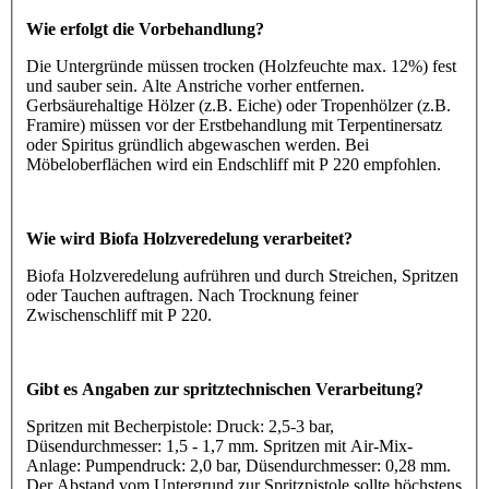
Wie erfolgt die Vorbehandlung?
Die Untergründe müssen trocken (Holzfeuchte max. 12%) fest
und sauber sein. Alte Anstriche vorher entfernen.
Gerbsäurehaltige Hölzer (z.B. Eiche) oder Tropenhölzer (z.B.
Framire) müssen vor der Erstbehandlung mit Terpentinersatz
oder Spiritus gründlich abgewaschen werden. Bei
Möbeloberflächen wird ein Endschliff mit P 220 empfohlen.
Wie wird Biofa Holzveredelung verarbeitet?
Biofa Holzveredelung aufrühren und durch Streichen, Spritzen
oder Tauchen auftragen. Nach Trocknung feiner
Zwischenschliff mit P 220.
Gibt es Angaben zur spritztechnischen Verarbeitung?
Spritzen mit Becherpistole: Druck: 2,5-3 bar,
Düsendurchmesser: 1,5 - 1,7 mm. Spritzen mit Air-Mix-
Anlage: Pumpendruck: 2,0 bar, Düsendurchmesser: 0,28 mm.
Der Abstand vom Untergrund zur Spritzpistole sollte höchstens