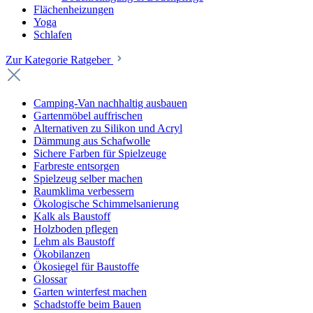
Flächenheizungen
Yoga
Schlafen
Zur Kategorie Ratgeber
Camping-Van nachhaltig ausbauen
Gartenmöbel auffrischen
Alternativen zu Silikon und Acryl
Dämmung aus Schafwolle
Sichere Farben für Spielzeuge
Farbreste entsorgen
Spielzeug selber machen
Raumklima verbessern
Ökologische Schimmelsanierung
Kalk als Baustoff
Holzboden pflegen
Lehm als Baustoff
Ökobilanzen
Ökosiegel für Baustoffe
Glossar
Garten winterfest machen
Schadstoffe beim Bauen