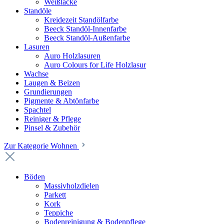
Weißlacke
Standöle
Kreidezeit Standölfarbe
Beeck Standöl-Innenfarbe
Beeck Standöl-Außenfarbe
Lasuren
Auro Holzlasuren
Auro Colours for Life Holzlasur
Wachse
Laugen & Beizen
Grundierungen
Pigmente & Abtönfarbe
Spachtel
Reiniger & Pflege
Pinsel & Zubehör
Zur Kategorie Wohnen
Böden
Massivholzdielen
Parkett
Kork
Teppiche
Bodenreinigung & Bodenpflege