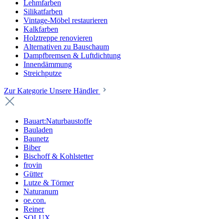
Lehmfarben
Silikatfarben
Vintage-Möbel restaurieren
Kalkfarben
Holztreppe renovieren
Alternativen zu Bauschaum
Dampfbremsen & Luftdichtung
Innendämmung
Streichputze
Zur Kategorie Unsere Händler
Bauart:Naturbaustoffe
Bauladen
Baunetz
Biber
Bischoff & Kohlstetter
frovin
Gütter
Lutze & Törmer
Naturanum
oe.con.
Reiner
SOLUX