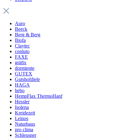
Auro
Beeck
Berg & Berg
Biofa
Claytec
conluto
FAXE
gräfix
dormiente
GUTEX
Gutshofdiele
HAGA
hebo
HempFlax ThermoHanf
Hessler
Isolena
Kreidezeit
Leinos
Naturhaus
pro clima
Schleusner