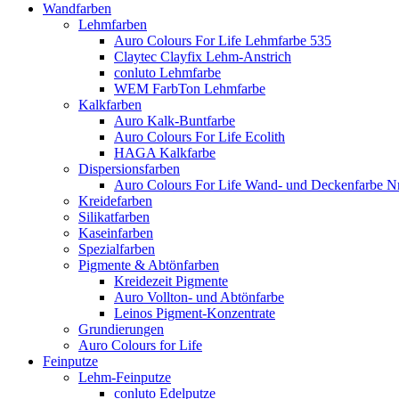
Wandfarben
Lehmfarben
Auro Colours For Life Lehmfarbe 535
Claytec Clayfix Lehm-Anstrich
conluto Lehmfarbe
WEM FarbTon Lehmfarbe
Kalkfarben
Auro Kalk-Buntfarbe
Auro Colours For Life Ecolith
HAGA Kalkfarbe
Dispersionsfarben
Auro Colours For Life Wand- und Deckenfarbe Nr
Kreidefarben
Silikatfarben
Kaseinfarben
Spezialfarben
Pigmente & Abtönfarben
Kreidezeit Pigmente
Auro Vollton- und Abtönfarbe
Leinos Pigment-Konzentrate
Grundierungen
Auro Colours for Life
Feinputze
Lehm-Feinputze
conluto Edelputze