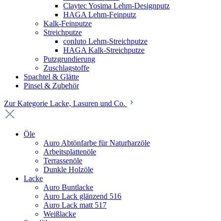
Claytec Yosima Lehm-Designputz
HAGA Lehm-Feinputz
Kalk-Feinputze
Streichputze
conluto Lehm-Streichputze
HAGA Kalk-Streichputze
Putzgrundierung
Zuschlagstoffe
Spachtel & Glätte
Pinsel & Zubehör
Zur Kategorie Lacke, Lasuren und Co.
Öle
Auro Abtönfarbe für Naturharzöle
Arbeitsplattenöle
Terrassenöle
Dunkle Holzöle
Lacke
Auro Buntlacke
Auro Lack glänzend 516
Auro Lack matt 517
Weißlacke