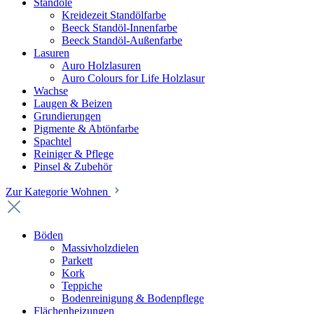
Standöle
Kreidezeit Standölfarbe
Beeck Standöl-Innenfarbe
Beeck Standöl-Außenfarbe
Lasuren
Auro Holzlasuren
Auro Colours for Life Holzlasur
Wachse
Laugen & Beizen
Grundierungen
Pigmente & Abtönfarbe
Spachtel
Reiniger & Pflege
Pinsel & Zubehör
Zur Kategorie Wohnen
Böden
Massivholzdielen
Parkett
Kork
Teppiche
Bodenreinigung & Bodenpflege
Flächenheizungen