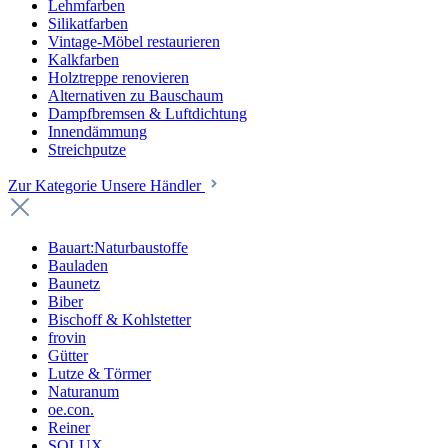
Lehmfarben
Silikatfarben
Vintage-Möbel restaurieren
Kalkfarben
Holztreppe renovieren
Alternativen zu Bauschaum
Dampfbremsen & Luftdichtung
Innendämmung
Streichputze
Zur Kategorie Unsere Händler
Bauart:Naturbaustoffe
Bauladen
Baunetz
Biber
Bischoff & Kohlstetter
frovin
Gütter
Lutze & Törmer
Naturanum
oe.con.
Reiner
SOLUX