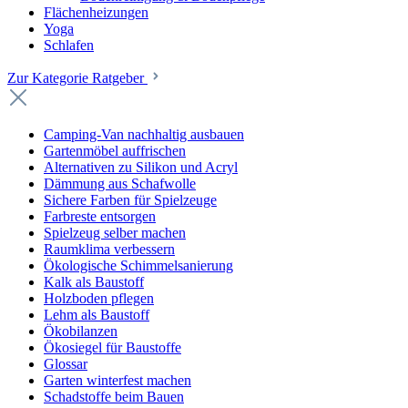
Flächenheizungen
Yoga
Schlafen
Zur Kategorie Ratgeber
Camping-Van nachhaltig ausbauen
Gartenmöbel auffrischen
Alternativen zu Silikon und Acryl
Dämmung aus Schafwolle
Sichere Farben für Spielzeuge
Farbreste entsorgen
Spielzeug selber machen
Raumklima verbessern
Ökologische Schimmelsanierung
Kalk als Baustoff
Holzboden pflegen
Lehm als Baustoff
Ökobilanzen
Ökosiegel für Baustoffe
Glossar
Garten winterfest machen
Schadstoffe beim Bauen