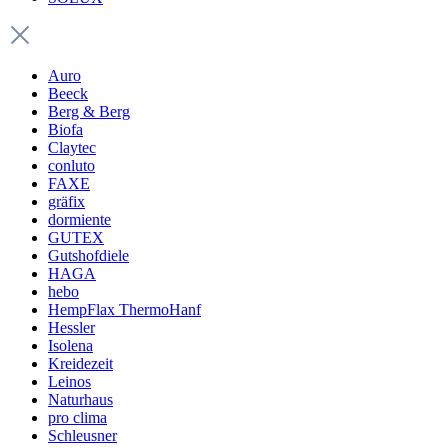
Auro
Beeck
Berg & Berg
Biofa
Claytec
conluto
FAXE
gräfix
dormiente
GUTEX
Gutshofdiele
HAGA
hebo
HempFlax ThermoHanf
Hessler
Isolena
Kreidezeit
Leinos
Naturhaus
pro clima
Schleusner