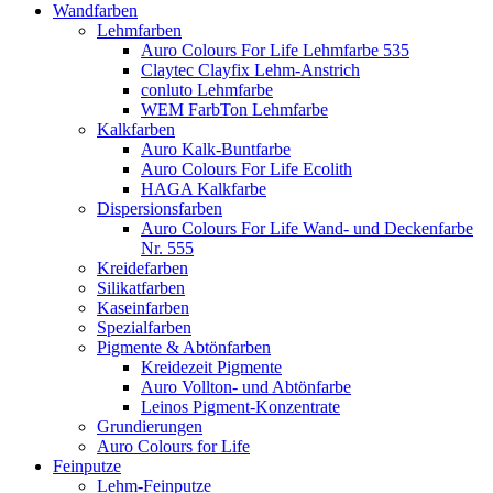
Wandfarben
Lehmfarben
Auro Colours For Life Lehmfarbe 535
Claytec Clayfix Lehm-Anstrich
conluto Lehmfarbe
WEM FarbTon Lehmfarbe
Kalkfarben
Auro Kalk-Buntfarbe
Auro Colours For Life Ecolith
HAGA Kalkfarbe
Dispersionsfarben
Auro Colours For Life Wand- und Deckenfarbe
Nr. 555
Kreidefarben
Silikatfarben
Kaseinfarben
Spezialfarben
Pigmente & Abtönfarben
Kreidezeit Pigmente
Auro Vollton- und Abtönfarbe
Leinos Pigment-Konzentrate
Grundierungen
Auro Colours for Life
Feinputze
Lehm-Feinputze