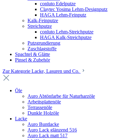
conluto Edelputze
Claytec Yosima Lehm-Designputz
HAGA Lehm-Feinputz
Kalk-Feinputze
Streichputze
conluto Lehm-Streichputze
HAGA Kalk-Streichputze
Putzgrundierung
Zuschlagstoffe
Spachtel & Glätte
Pinsel & Zubehör
Zur Kategorie Lacke, Lasuren und Co.
Öle
Auro Abtönfarbe für Naturharzöle
Arbeitsplattenöle
Terrassenöle
Dunkle Holzöle
Lacke
Auro Buntlacke
Auro Lack glänzend 516
Auro Lack matt 517