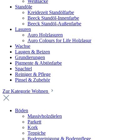
Weißlacke
Standöle
Kreidezeit Standölfarbe
Beeck Standöl-Innenfarbe
Beeck Standöl-Außenfarbe
Lasuren
Auro Holzlasuren
Auro Colours for Life Holzlasur
Wachse
Laugen & Beizen
Grundierungen
Pigmente & Abtönfarbe
Spachtel
Reiniger & Pflege
Pinsel & Zubehör
Zur Kategorie Wohnen
Böden
Massivholzdielen
Parkett
Kork
Teppiche
Bodenreinigung & Bodenpflege