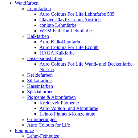
Wandfarben
Lehmfarben
Auro Colours For Life Lehmfarbe 535
Claytec Clayfix Lehm-Anstrich
conluto Lehmfarbe
WEM FarbTon Lehmfarbe
Kalkfarben
Auro Kalk-Buntfarbe
Auro Colours For Life Ecolith
HAGA Kalkfarbe
Dispersionsfarben
Auro Colours For Life Wand- und Deckenfarbe
Nr. 555
Kreidefarben
Silikatfarben
Kaseinfarben
Spezialfarben
Pigmente & Abtönfarben
Kreidezeit Pigmente
Auro Vollton- und Abtönfarbe
Leinos Pigment-Konzentrate
Grundierungen
Auro Colours for Life
Feinputze
Lehm-Feinputze