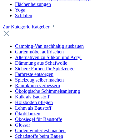
Flächenheizungen
Yoga
Schlafen
Zur Kategorie Ratgeber
Camping-Van nachhaltig ausbauen
Gartenmöbel auffrischen
Alternativen zu Silikon und Acryl
Dämmung aus Schafwolle
Sichere Farben für Spielzeuge
Farbreste entsorgen
Spielzeug selber machen
Raumklima verbessern
Ökologische Schimmelsanierung
Kalk als Baustoff
Holzboden pflegen
Lehm als Baustoff
Ökobilanzen
Ökosiegel für Baustoffe
Glossar
Garten winterfest machen
Schadstoffe beim Bauen