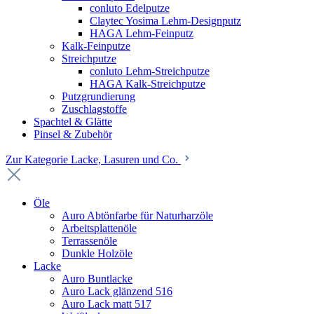
conluto Edelputze
Claytec Yosima Lehm-Designputz
HAGA Lehm-Feinputz
Kalk-Feinputze
Streichputze
conluto Lehm-Streichputze
HAGA Kalk-Streichputze
Putzgrundierung
Zuschlagstoffe
Spachtel & Glätte
Pinsel & Zubehör
Zur Kategorie Lacke, Lasuren und Co.
Öle
Auro Abtönfarbe für Naturharzöle
Arbeitsplattenöle
Terrassenöle
Dunkle Holzöle
Lacke
Auro Buntlacke
Auro Lack glänzend 516
Auro Lack matt 517