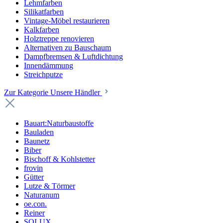
Lehmfarben
Silikatfarben
Vintage-Möbel restaurieren
Kalkfarben
Holztreppe renovieren
Alternativen zu Bauschaum
Dampfbremsen & Luftdichtung
Innendämmung
Streichputze
Zur Kategorie Unsere Händler
Bauart:Naturbaustoffe
Bauladen
Baunetz
Biber
Bischoff & Kohlstetter
frovin
Gütter
Lutze & Törmer
Naturanum
oe.con.
Reiner
SOLUX