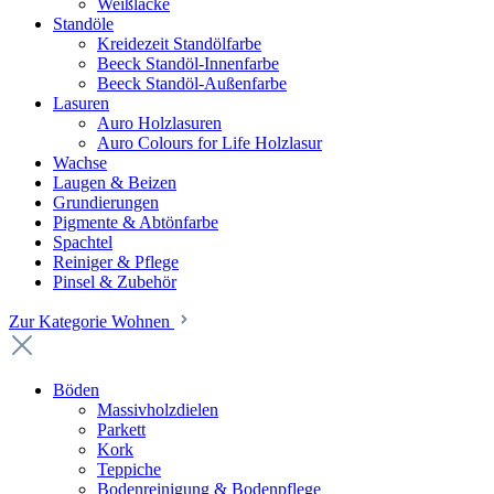
Weißlacke
Standöle
Kreidezeit Standölfarbe
Beeck Standöl-Innenfarbe
Beeck Standöl-Außenfarbe
Lasuren
Auro Holzlasuren
Auro Colours for Life Holzlasur
Wachse
Laugen & Beizen
Grundierungen
Pigmente & Abtönfarbe
Spachtel
Reiniger & Pflege
Pinsel & Zubehör
Zur Kategorie Wohnen
Böden
Massivholzdielen
Parkett
Kork
Teppiche
Bodenreinigung & Bodenpflege