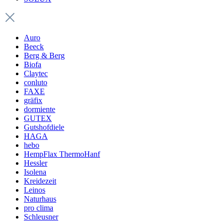
Auro
Beeck
Berg & Berg
Biofa
Claytec
conluto
FAXE
gräfix
dormiente
GUTEX
Gutshofdiele
HAGA
hebo
HempFlax ThermoHanf
Hessler
Isolena
Kreidezeit
Leinos
Naturhaus
pro clima
Schleusner