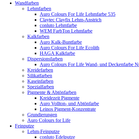
Wandfarben
Lehmfarben
Auro Colours For Life Lehmfarbe 535
Claytec Clayfix Lehm-Anstrich
conluto Lehmfarbe
WEM FarbTon Lehmfarbe
Kalkfarben
Auro Kalk-Buntfarbe
Auro Colours For Life Ecolith
HAGA Kalkfarbe
Dispersionsfarben
Auro Colours For Life Wand- und Deckenfarbe Nr
Kreidefarben
Silikatfarben
Kaseinfarben
Spezialfarben
Pigmente & Abtönfarben
Kreidezeit Pigmente
Auro Vollton- und Abtönfarbe
Leinos Pigment-Konzentrate
Grundierungen
Auro Colours for Life
Feinputze
Lehm-Feinputze
conluto Edelputze