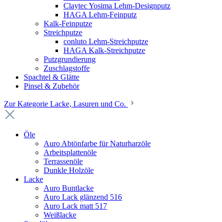
Claytec Yosima Lehm-Designputz
HAGA Lehm-Feinputz
Kalk-Feinputze
Streichputze
conluto Lehm-Streichputze
HAGA Kalk-Streichputze
Putzgrundierung
Zuschlagstoffe
Spachtel & Glätte
Pinsel & Zubehör
Zur Kategorie Lacke, Lasuren und Co.
Öle
Auro Abtönfarbe für Naturharzöle
Arbeitsplattenöle
Terrassenöle
Dunkle Holzöle
Lacke
Auro Buntlacke
Auro Lack glänzend 516
Auro Lack matt 517
Weißlacke