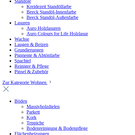
Standöle
Kreidezeit Standölfarbe
Beeck Standöl-Innenfarbe
Beeck Standöl-Außenfarbe
Lasuren
Auro Holzlasuren
Auro Colours for Life Holzlasur
Wachse
Laugen & Beizen
Grundierungen
Pigmente & Abtönfarbe
Spachtel
Reiniger & Pflege
Pinsel & Zubehör
Zur Kategorie Wohnen
Böden
Massivholzdielen
Parkett
Kork
Teppiche
Bodenreinigung & Bodenpflege
Flächenheizungen