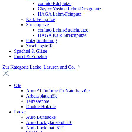
conluto Edelputze
Claytec Yosima Lehm-Designputz
HAGA Lehm-Feinputz
Kalk-Feinputze
Streichputze
conluto Lehm-Streichputze
HAGA Kalk-Streichputze
Putzgrundierung
Zuschlagstoffe
Spachtel & Glätte
Pinsel & Zubehör
Zur Kategorie Lacke, Lasuren und Co.
Öle
Auro Abtönfarbe für Naturharzöle
Arbeitsplattenöle
Terrassenöle
Dunkle Holzöle
Lacke
Auro Buntlacke
Auro Lack glänzend 516
Auro Lack matt 517