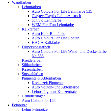
Wandfarben
Lehmfarben
Auro Colours For Life Lehmfarbe 535
Claytec Clayfix Lehm-Anstrich
conluto Lehmfarbe
WEM FarbTon Lehmfarbe
Kalkfarben
Auro Kalk-Buntfarbe
Auro Colours For Life Ecolith
HAGA Kalkfarbe
Dispersionsfarben
Auro Colours For Life Wand- und Deckenfarbe
Nr. 555
Kreidefarben
Silikatfarben
Kaseinfarben
Spezialfarben
Pigmente & Abtönfarben
Kreidezeit Pigmente
Auro Vollton- und Abtönfarbe
Leinos Pigment-Konzentrate
Grundierungen
Auro Colours for Life
Feinputze
Lehm-Feinputze