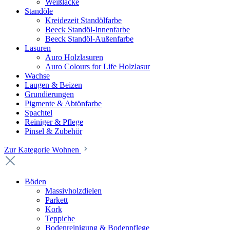
Weißlacke
Standöle
Kreidezeit Standölfarbe
Beeck Standöl-Innenfarbe
Beeck Standöl-Außenfarbe
Lasuren
Auro Holzlasuren
Auro Colours for Life Holzlasur
Wachse
Laugen & Beizen
Grundierungen
Pigmente & Abtönfarbe
Spachtel
Reiniger & Pflege
Pinsel & Zubehör
Zur Kategorie Wohnen
Böden
Massivholzdielen
Parkett
Kork
Teppiche
Bodenreinigung & Bodenpflege