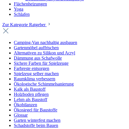
Flächenheizungen
Yoga
Schlafen
Zur Kategorie Ratgeber
Camping-Van nachhaltig ausbauen
Gartenmöbel auffrischen
Alternativen zu Silikon und Acryl
Dämmung aus Schafwolle
Sichere Farben für Spielzeuge
Farbreste entsorgen
Spielzeug selber machen
Raumklima verbessern
Ökologische Schimmelsanierung
Kalk als Baustoff
Holzboden pflegen
Lehm als Baustoff
Ökobilanzen
Ökosiegel für Baustoffe
Glossar
Garten winterfest machen
Schadstoffe beim Bauen