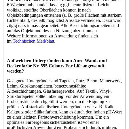
6 Wochen unbehandelt lassen; ggf. neutralisieren. Leicht
wolkige, streifige Oberflächen können je nach
Objektbedingungen entstehen (z. B. große Flächen mit starkem
Lichteinfall), deshalb möglichst Ansätze vermeiden. Dazu wird
zügig nass in nass gearbeitet. Alle Beschichtungsarbeiten sind
auf das Objekt und dessen Nutzung abzustimmen.
Weitere Informationen zu Anwendung finden sich
im
Technischen Merkblatt
.
Auf welchen Untergründen kann Auro Wand- und
Deckenfarbe Nr. 555 Colours For Life angewandt
werden?
Geeignete Untergründe sind Tapeten, Putz, Beton, Mauerwerk,
Lehm, Gipskartonplatten, benetzungsfähige
Altbeschichtungen, Glasfasergewebe. Auf Textil-, Vinyl-,
Strukturtapeten sollte unbedingt vor der Anwendung ein
Probeanstriche durchgeführt werden, um die Eignung zu
prüfen. Auf stark alkalischen Untergründen wie z. B. Kalk,
Kalkputz oder Silikatfarben, kann es durch den hohen pH-Wert
zu einer leichten Farbtonverschiebung kommen. Um ein
optimales Farbergebnis sicherzustellen ist vor einer
großflächigen Anwendung ein Probeanstrich durchzuführen.