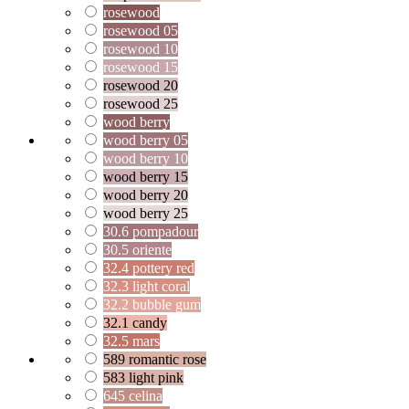
rosewood
rosewood 05
rosewood 10
rosewood 15
rosewood 20
rosewood 25
wood berry
wood berry 05
wood berry 10
wood berry 15
wood berry 20
wood berry 25
30.6 pompadour
30.5 oriente
32.4 pottery red
32.3 light coral
32.2 bubble gum
32.1 candy
32.5 mars
589 romantic rose
583 light pink
645 celina