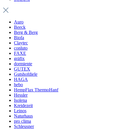
Auro
Beeck
Berg & Berg
Biofa
Claytec
conluto
FAXE
gräfix
dormiente
GUTEX
Gutshofdiele
HAGA
hebo
HempFlax ThermoHanf
Hessler
Isolena
Kreidezeit
Leinos
Naturhaus
pro clima
Schleusner