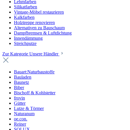
Lehmfarben
Silikatfarben
Vintage-Möbel restaurieren
Kalkfarben
Holztreppe renovieren
Alternativen zu Bauschaum
Dampfbremsen & Luftdichtung
Innendämmung
Streichputze
Zur Kategorie Unsere Händler
Bauart:Naturbaustoffe
Bauladen
Baunetz
Biber
Bischoff & Kohlstetter
frovin
Gütter
Lutze & Törmer
Naturanum
oe.con.
Reiner
SOLUX