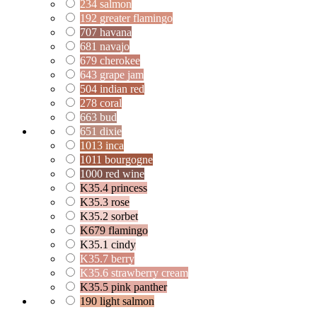
234 salmon
192 greater flamingo
707 havana
681 navajo
679 cherokee
643 grape jam
504 indian red
278 coral
663 bud
651 dixie
1013 inca
1011 bourgogne
1000 red wine
K35.4 princess
K35.3 rose
K35.2 sorbet
K679 flamingo
K35.1 cindy
K35.7 berry
K35.6 strawberry cream
K35.5 pink panther
190 light salmon