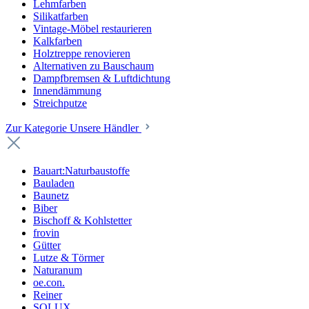
Lehmfarben
Silikatfarben
Vintage-Möbel restaurieren
Kalkfarben
Holztreppe renovieren
Alternativen zu Bauschaum
Dampfbremsen & Luftdichtung
Innendämmung
Streichputze
Zur Kategorie Unsere Händler
Bauart:Naturbaustoffe
Bauladen
Baunetz
Biber
Bischoff & Kohlstetter
frovin
Gütter
Lutze & Törmer
Naturanum
oe.con.
Reiner
SOLUX