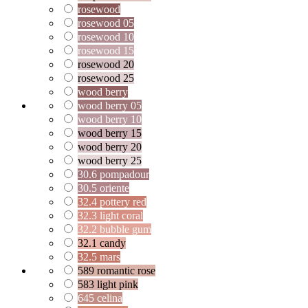
rosewood
rosewood 05
rosewood 10
rosewood 15
rosewood 20
rosewood 25
wood berry
wood berry 05
wood berry 10
wood berry 15
wood berry 20
wood berry 25
30.6 pompadour
30.5 oriente
32.4 pottery red
32.3 light coral
32.2 bubble gum
32.1 candy
32.5 mars
589 romantic rose
583 light pink
645 celina