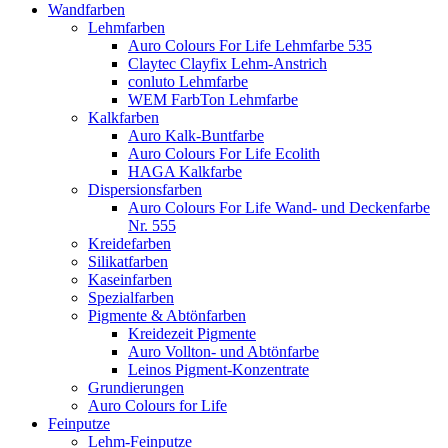
Wandfarben
Lehmfarben
Auro Colours For Life Lehmfarbe 535
Claytec Clayfix Lehm-Anstrich
conluto Lehmfarbe
WEM FarbTon Lehmfarbe
Kalkfarben
Auro Kalk-Buntfarbe
Auro Colours For Life Ecolith
HAGA Kalkfarbe
Dispersionsfarben
Auro Colours For Life Wand- und Deckenfarbe
Nr. 555
Kreidefarben
Silikatfarben
Kaseinfarben
Spezialfarben
Pigmente & Abtönfarben
Kreidezeit Pigmente
Auro Vollton- und Abtönfarbe
Leinos Pigment-Konzentrate
Grundierungen
Auro Colours for Life
Feinputze
Lehm-Feinputze