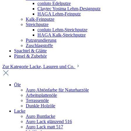
conluto Edelputze
Claytec Yosima Lehm-Designputz
HAGA Lehm-Feinputz
Kalk-Feinputze
Streichputze
conluto Lehm-Streichputze
HAGA Kalk-Streichputze
Putzgrundierung
Zuschlagstoffe
Spachtel & Glätte
Pinsel & Zubehör
Zur Kategorie Lacke, Lasuren und Co.
Öle
Auro Abtönfarbe für Naturharzöle
Arbeitsplattenöle
Terrassenöle
Dunkle Holzöle
Lacke
Auro Buntlacke
Auro Lack glänzend 516
Auro Lack matt 517