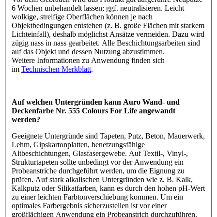
6 Wochen unbehandelt lassen; ggf. neutralisieren. Leicht
wolkige, streifige Oberflächen können je nach
Objektbedingungen entstehen (z. B. große Flächen mit starkem
Lichteinfall), deshalb möglichst Ansätze vermeiden. Dazu wird
zügig nass in nass gearbeitet. Alle Beschichtungsarbeiten sind
auf das Objekt und dessen Nutzung abzustimmen.
Weitere Informationen zu Anwendung finden sich
im
Technischen Merkblatt
.
Auf welchen Untergründen kann Auro Wand- und
Deckenfarbe Nr. 555 Colours For Life angewandt
werden?
Geeignete Untergründe sind Tapeten, Putz, Beton, Mauerwerk,
Lehm, Gipskartonplatten, benetzungsfähige
Altbeschichtungen, Glasfasergewebe. Auf Textil-, Vinyl-,
Strukturtapeten sollte unbedingt vor der Anwendung ein
Probeanstriche durchgeführt werden, um die Eignung zu
prüfen. Auf stark alkalischen Untergründen wie z. B. Kalk,
Kalkputz oder Silikatfarben, kann es durch den hohen pH-Wert
zu einer leichten Farbtonverschiebung kommen. Um ein
optimales Farbergebnis sicherzustellen ist vor einer
großflächigen Anwendung ein Probeanstrich durchzuführen.