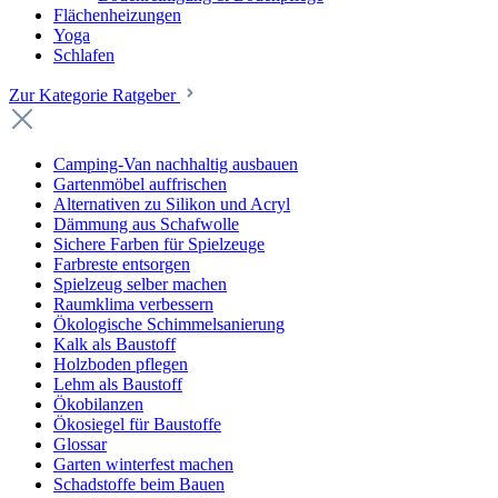
Flächenheizungen
Yoga
Schlafen
Zur Kategorie Ratgeber
Camping-Van nachhaltig ausbauen
Gartenmöbel auffrischen
Alternativen zu Silikon und Acryl
Dämmung aus Schafwolle
Sichere Farben für Spielzeuge
Farbreste entsorgen
Spielzeug selber machen
Raumklima verbessern
Ökologische Schimmelsanierung
Kalk als Baustoff
Holzboden pflegen
Lehm als Baustoff
Ökobilanzen
Ökosiegel für Baustoffe
Glossar
Garten winterfest machen
Schadstoffe beim Bauen