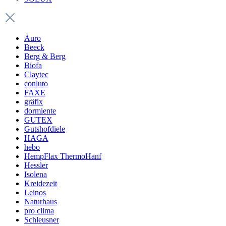
Auro
Beeck
Berg & Berg
Biofa
Claytec
conluto
FAXE
gräfix
dormiente
GUTEX
Gutshofdiele
HAGA
hebo
HempFlax ThermoHanf
Hessler
Isolena
Kreidezeit
Leinos
Naturhaus
pro clima
Schleusner