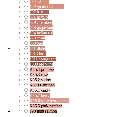
234 salmon
192 greater flamingo
707 havana
681 navajo
679 cherokee
643 grape jam
504 indian red
278 coral
663 bud
651 dixie
1013 inca
1011 bourgogne
1000 red wine
K35.4 princess
K35.3 rose
K35.2 sorbet
K679 flamingo
K35.1 cindy
K35.7 berry
K35.6 strawberry cream
K35.5 pink panther
190 light salmon