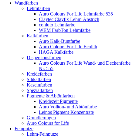
Wandfarben
Lehmfarben
Auro Colours For Life Lehmfarbe 535
Claytec Clayfix Lehm-Anstrich
conluto Lehmfarbe
WEM FarbTon Lehmfarbe
Kalkfarben
Auro Kalk-Buntfarbe
Auro Colours For Life Ecolith
HAGA Kalkfarbe
Dispersionsfarben
Auro Colours For Life Wand- und Deckenfarbe
Nr. 555
Kreidefarben
Silikatfarben
Kaseinfarben
Spezialfarben
Pigmente & Abtönfarben
Kreidezeit Pigmente
Auro Vollton- und Abtönfarbe
Leinos Pigment-Konzentrate
Grundierungen
Auro Colours for Life
Feinputze
Lehm-Feinputze