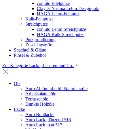
conluto Edelputze
Claytec Yosima Lehm-Designputz
HAGA Lehm-Feinputz
Kalk-Feinputze
Streichputze
conluto Lehm-Streichputze
HAGA Kalk-Streichputze
Putzgrundierung
Zuschlagstoffe
Spachtel & Glätte
Pinsel & Zubehör
Zur Kategorie Lacke, Lasuren und Co.
Öle
Auro Abtönfarbe für Naturharzöle
Arbeitsplattenöle
Terrassenöle
Dunkle Holzöle
Lacke
Auro Buntlacke
Auro Lack glänzend 516
Auro Lack matt 517