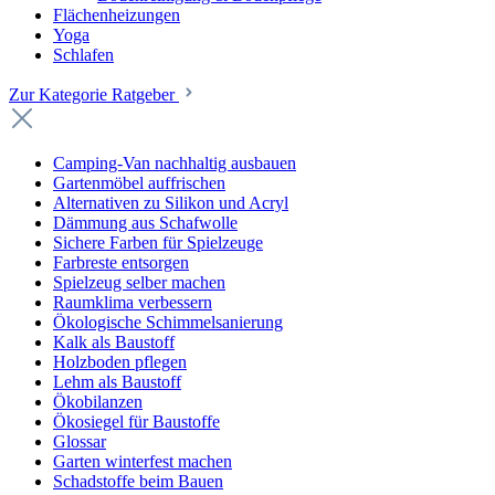
Flächenheizungen
Yoga
Schlafen
Zur Kategorie Ratgeber
Camping-Van nachhaltig ausbauen
Gartenmöbel auffrischen
Alternativen zu Silikon und Acryl
Dämmung aus Schafwolle
Sichere Farben für Spielzeuge
Farbreste entsorgen
Spielzeug selber machen
Raumklima verbessern
Ökologische Schimmelsanierung
Kalk als Baustoff
Holzboden pflegen
Lehm als Baustoff
Ökobilanzen
Ökosiegel für Baustoffe
Glossar
Garten winterfest machen
Schadstoffe beim Bauen