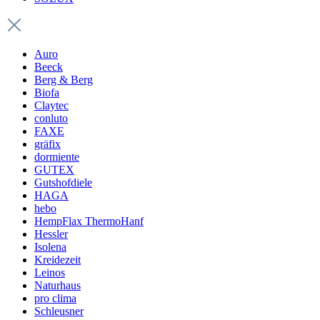
Auro
Beeck
Berg & Berg
Biofa
Claytec
conluto
FAXE
gräfix
dormiente
GUTEX
Gutshofdiele
HAGA
hebo
HempFlax ThermoHanf
Hessler
Isolena
Kreidezeit
Leinos
Naturhaus
pro clima
Schleusner