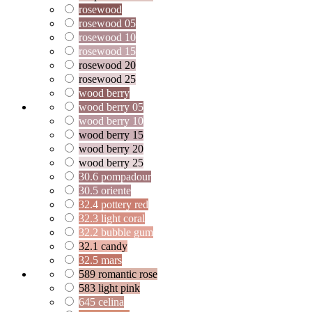
rosewood
rosewood 05
rosewood 10
rosewood 15
rosewood 20
rosewood 25
wood berry
wood berry 05
wood berry 10
wood berry 15
wood berry 20
wood berry 25
30.6 pompadour
30.5 oriente
32.4 pottery red
32.3 light coral
32.2 bubble gum
32.1 candy
32.5 mars
589 romantic rose
583 light pink
645 celina