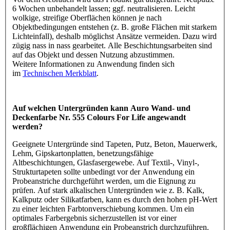
6 Wochen unbehandelt lassen; ggf. neutralisieren. Leicht
wolkige, streifige Oberflächen können je nach
Objektbedingungen entstehen (z. B. große Flächen mit starkem
Lichteinfall), deshalb möglichst Ansätze vermeiden. Dazu wird
zügig nass in nass gearbeitet. Alle Beschichtungsarbeiten sind
auf das Objekt und dessen Nutzung abzustimmen.
Weitere Informationen zu Anwendung finden sich
im
Technischen Merkblatt
.
Auf welchen Untergründen kann Auro Wand- und
Deckenfarbe Nr. 555 Colours For Life angewandt
werden?
Geeignete Untergründe sind Tapeten, Putz, Beton, Mauerwerk,
Lehm, Gipskartonplatten, benetzungsfähige
Altbeschichtungen, Glasfasergewebe. Auf Textil-, Vinyl-,
Strukturtapeten sollte unbedingt vor der Anwendung ein
Probeanstriche durchgeführt werden, um die Eignung zu
prüfen. Auf stark alkalischen Untergründen wie z. B. Kalk,
Kalkputz oder Silikatfarben, kann es durch den hohen pH-Wert
zu einer leichten Farbtonverschiebung kommen. Um ein
optimales Farbergebnis sicherzustellen ist vor einer
großflächigen Anwendung ein Probeanstrich durchzuführen.