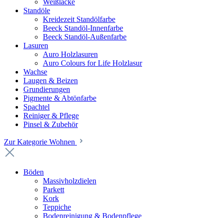
Weißlacke
Standöle
Kreidezeit Standölfarbe
Beeck Standöl-Innenfarbe
Beeck Standöl-Außenfarbe
Lasuren
Auro Holzlasuren
Auro Colours for Life Holzlasur
Wachse
Laugen & Beizen
Grundierungen
Pigmente & Abtönfarbe
Spachtel
Reiniger & Pflege
Pinsel & Zubehör
Zur Kategorie Wohnen
Böden
Massivholzdielen
Parkett
Kork
Teppiche
Bodenreinigung & Bodenpflege