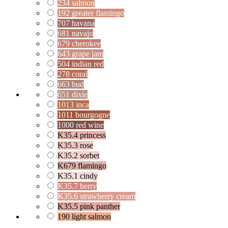
234 salmon
192 greater flamingo
707 havana
681 navajo
679 cherokee
643 grape jam
504 indian red
278 coral
663 bud
651 dixie
1013 inca
1011 bourgogne
1000 red wine
K35.4 princess
K35.3 rose
K35.2 sorbet
K679 flamingo
K35.1 cindy
K35.7 berry
K35.6 strawberry cream
K35.5 pink panther
190 light salmon