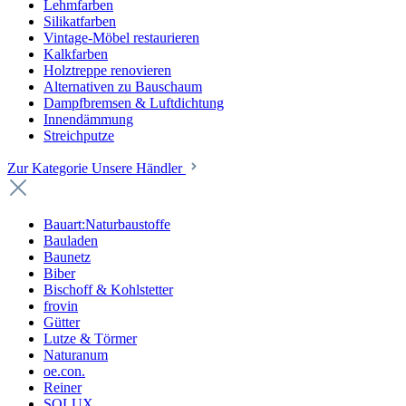
Lehmfarben
Silikatfarben
Vintage-Möbel restaurieren
Kalkfarben
Holztreppe renovieren
Alternativen zu Bauschaum
Dampfbremsen & Luftdichtung
Innendämmung
Streichputze
Zur Kategorie Unsere Händler
Bauart:Naturbaustoffe
Bauladen
Baunetz
Biber
Bischoff & Kohlstetter
frovin
Gütter
Lutze & Törmer
Naturanum
oe.con.
Reiner
SOLUX