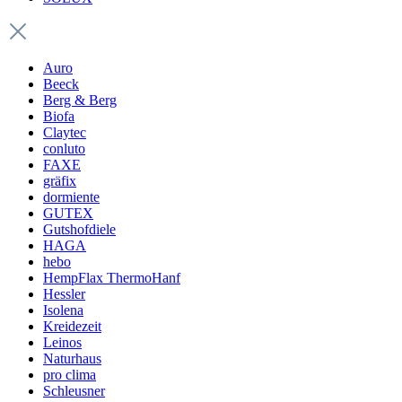
Auro
Beeck
Berg & Berg
Biofa
Claytec
conluto
FAXE
gräfix
dormiente
GUTEX
Gutshofdiele
HAGA
hebo
HempFlax ThermoHanf
Hessler
Isolena
Kreidezeit
Leinos
Naturhaus
pro clima
Schleusner