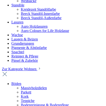
Weißlacke
Standöle
Kreidezeit Standölfarbe
Beeck Standöl-Innenfarbe
Beeck Standöl-Außenfarbe
Lasuren
Auro Holzlasuren
Auro Colours for Life Holzlasur
Wachse
Laugen & Beizen
Grundierungen
Pigmente & Abtönfarbe
Spachtel
Reiniger & Pflege
Pinsel & Zubehör
Zur Kategorie Wohnen
Böden
Massivholzdielen
Parkett
Kork
Teppiche
Bodenreinigung & Bodenpflege