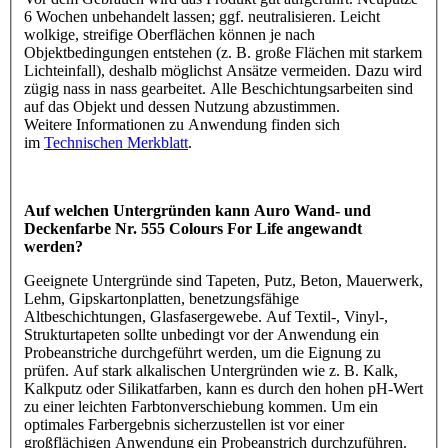
6 Wochen unbehandelt lassen; ggf. neutralisieren. Leicht
wolkige, streifige Oberflächen können je nach
Objektbedingungen entstehen (z. B. große Flächen mit starkem
Lichteinfall), deshalb möglichst Ansätze vermeiden. Dazu wird
zügig nass in nass gearbeitet. Alle Beschichtungsarbeiten sind
auf das Objekt und dessen Nutzung abzustimmen.
Weitere Informationen zu Anwendung finden sich
im
Technischen Merkblatt
.
Auf welchen Untergründen kann Auro Wand- und
Deckenfarbe Nr. 555 Colours For Life angewandt
werden?
Geeignete Untergründe sind Tapeten, Putz, Beton, Mauerwerk,
Lehm, Gipskartonplatten, benetzungsfähige
Altbeschichtungen, Glasfasergewebe. Auf Textil-, Vinyl-,
Strukturtapeten sollte unbedingt vor der Anwendung ein
Probeanstriche durchgeführt werden, um die Eignung zu
prüfen. Auf stark alkalischen Untergründen wie z. B. Kalk,
Kalkputz oder Silikatfarben, kann es durch den hohen pH-Wert
zu einer leichten Farbtonverschiebung kommen. Um ein
optimales Farbergebnis sicherzustellen ist vor einer
großflächigen Anwendung ein Probeanstrich durchzuführen.