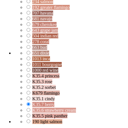
234 salmon
192 greater flamingo
707 havana
681 navajo
679 cherokee
643 grape jam
504 indian red
278 coral
663 bud
651 dixie
1013 inca
1011 bourgogne
1000 red wine
K35.4 princess
K35.3 rose
K35.2 sorbet
K679 flamingo
K35.1 cindy
K35.7 berry
K35.6 strawberry cream
K35.5 pink panther
190 light salmon