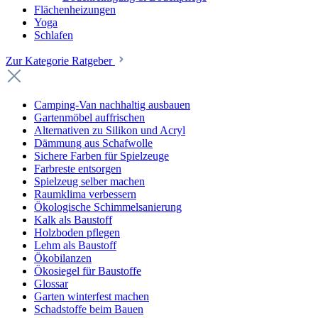
Flächenheizungen
Yoga
Schlafen
Zur Kategorie Ratgeber
Camping-Van nachhaltig ausbauen
Gartenmöbel auffrischen
Alternativen zu Silikon und Acryl
Dämmung aus Schafwolle
Sichere Farben für Spielzeuge
Farbreste entsorgen
Spielzeug selber machen
Raumklima verbessern
Ökologische Schimmelsanierung
Kalk als Baustoff
Holzboden pflegen
Lehm als Baustoff
Ökobilanzen
Ökosiegel für Baustoffe
Glossar
Garten winterfest machen
Schadstoffe beim Bauen