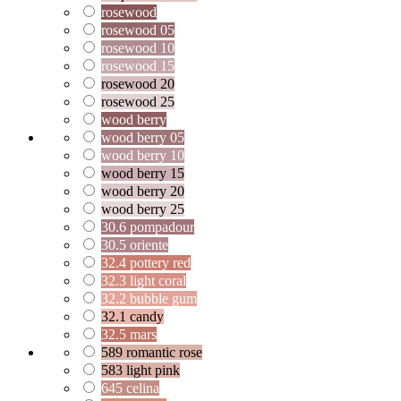
rosewood
rosewood 05
rosewood 10
rosewood 15
rosewood 20
rosewood 25
wood berry
wood berry 05
wood berry 10
wood berry 15
wood berry 20
wood berry 25
30.6 pompadour
30.5 oriente
32.4 pottery red
32.3 light coral
32.2 bubble gum
32.1 candy
32.5 mars
589 romantic rose
583 light pink
645 celina