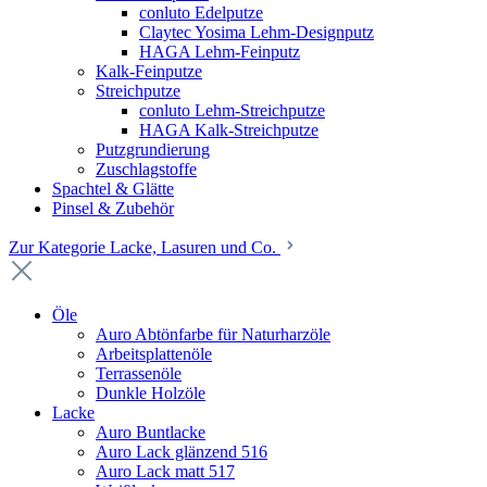
conluto Edelputze
Claytec Yosima Lehm-Designputz
HAGA Lehm-Feinputz
Kalk-Feinputze
Streichputze
conluto Lehm-Streichputze
HAGA Kalk-Streichputze
Putzgrundierung
Zuschlagstoffe
Spachtel & Glätte
Pinsel & Zubehör
Zur Kategorie Lacke, Lasuren und Co.
Öle
Auro Abtönfarbe für Naturharzöle
Arbeitsplattenöle
Terrassenöle
Dunkle Holzöle
Lacke
Auro Buntlacke
Auro Lack glänzend 516
Auro Lack matt 517