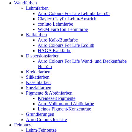
Wandfarben
Lehmfarben
Auro Colours For Life Lehmfarbe 535
Claytec Clayfix Lehm-Anstrich
conluto Lehmfarbe
WEM FarbTon Lehmfarbe
Kalkfarben
Auro Kalk-Buntfarbe
Auro Colours For Life Ecolith
HAGA Kalkfarbe
Dispersionsfarben
Auro Colours For Life Wand- und Deckenfarbe
Nr. 555
Kreidefarben
Silikatfarben
Kaseinfarben
Spezialfarben
Pigmente & Abtönfarben
Kreidezeit Pigmente
Auro Vollton- und Abtönfarbe
Leinos Pigment-Konzentrate
Grundierungen
Auro Colours for Life
Feinputze
Lehm-Feinputze