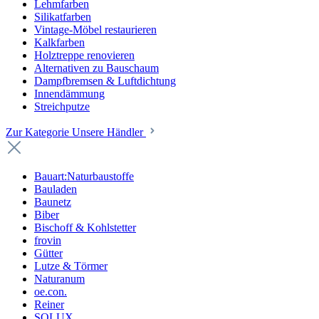
Lehmfarben
Silikatfarben
Vintage-Möbel restaurieren
Kalkfarben
Holztreppe renovieren
Alternativen zu Bauschaum
Dampfbremsen & Luftdichtung
Innendämmung
Streichputze
Zur Kategorie Unsere Händler
Bauart:Naturbaustoffe
Bauladen
Baunetz
Biber
Bischoff & Kohlstetter
frovin
Gütter
Lutze & Törmer
Naturanum
oe.con.
Reiner
SOLUX