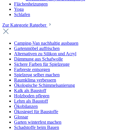
Flächenheizungen
Yoga
Schlafen
Zur Kategorie Ratgeber
Camping-Van nachhaltig ausbauen
Gartenmöbel auffrischen
Alternativen zu Silikon und Acryl
Dämmung aus Schafwolle
Sichere Farben für Spielzeuge
Farbreste entsorgen
Spielzeug selber machen
Raumklima verbessern
Ökologische Schimmelsanierung
Kalk als Baustoff
Holzboden pflegen
Lehm als Baustoff
Ökobilanzen
Ökosiegel für Baustoffe
Glossar
Garten winterfest machen
Schadstoffe beim Bauen