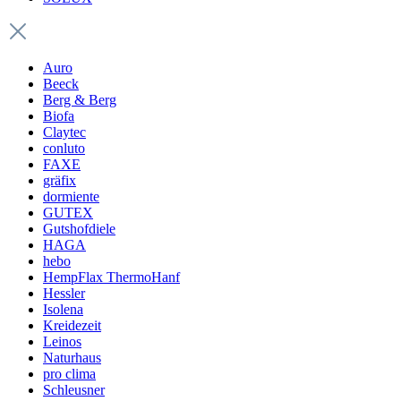
Auro
Beeck
Berg & Berg
Biofa
Claytec
conluto
FAXE
gräfix
dormiente
GUTEX
Gutshofdiele
HAGA
hebo
HempFlax ThermoHanf
Hessler
Isolena
Kreidezeit
Leinos
Naturhaus
pro clima
Schleusner