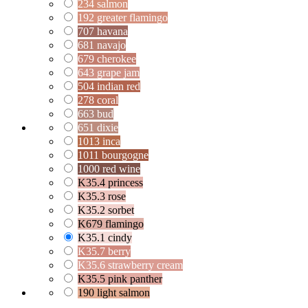
234 salmon
192 greater flamingo
707 havana
681 navajo
679 cherokee
643 grape jam
504 indian red
278 coral
663 bud
651 dixie
1013 inca
1011 bourgogne
1000 red wine
K35.4 princess
K35.3 rose
K35.2 sorbet
K679 flamingo
K35.1 cindy
K35.7 berry
K35.6 strawberry cream
K35.5 pink panther
190 light salmon