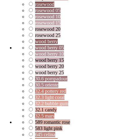
rosewood
rosewood 05
rosewood 10
rosewood 15
rosewood 20
rosewood 25
wood berry
wood berry 05
wood berry 10
wood berry 15
wood berry 20
wood berry 25
30.6 pompadour
30.5 oriente
32.4 pottery red
32.3 light coral
32.2 bubble gum
32.1 candy
32.5 mars
589 romantic rose
583 light pink
645 celina