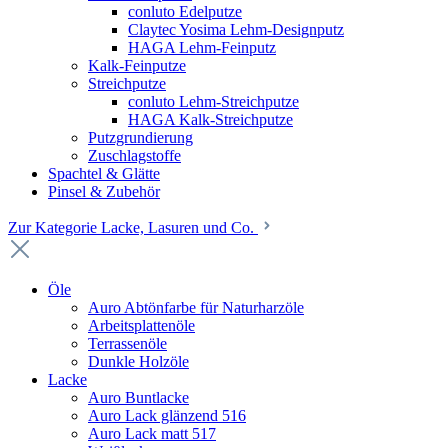
conluto Edelputze
Claytec Yosima Lehm-Designputz
HAGA Lehm-Feinputz
Kalk-Feinputze
Streichputze
conluto Lehm-Streichputze
HAGA Kalk-Streichputze
Putzgrundierung
Zuschlagstoffe
Spachtel & Glätte
Pinsel & Zubehör
Zur Kategorie Lacke, Lasuren und Co.
Öle
Auro Abtönfarbe für Naturharzöle
Arbeitsplattenöle
Terrassenöle
Dunkle Holzöle
Lacke
Auro Buntlacke
Auro Lack glänzend 516
Auro Lack matt 517