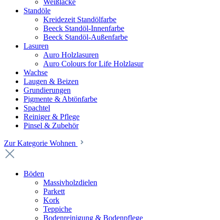
Weißlacke
Standöle
Kreidezeit Standölfarbe
Beeck Standöl-Innenfarbe
Beeck Standöl-Außenfarbe
Lasuren
Auro Holzlasuren
Auro Colours for Life Holzlasur
Wachse
Laugen & Beizen
Grundierungen
Pigmente & Abtönfarbe
Spachtel
Reiniger & Pflege
Pinsel & Zubehör
Zur Kategorie Wohnen
Böden
Massivholzdielen
Parkett
Kork
Teppiche
Bodenreinigung & Bodenpflege