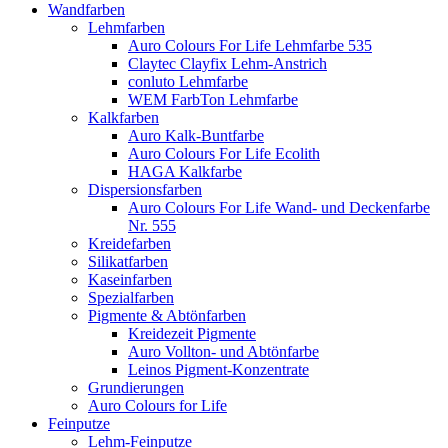
Wandfarben
Lehmfarben
Auro Colours For Life Lehmfarbe 535
Claytec Clayfix Lehm-Anstrich
conluto Lehmfarbe
WEM FarbTon Lehmfarbe
Kalkfarben
Auro Kalk-Buntfarbe
Auro Colours For Life Ecolith
HAGA Kalkfarbe
Dispersionsfarben
Auro Colours For Life Wand- und Deckenfarbe
Nr. 555
Kreidefarben
Silikatfarben
Kaseinfarben
Spezialfarben
Pigmente & Abtönfarben
Kreidezeit Pigmente
Auro Vollton- und Abtönfarbe
Leinos Pigment-Konzentrate
Grundierungen
Auro Colours for Life
Feinputze
Lehm-Feinputze