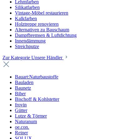
Lehmfarben
Silikatfarben
Vintage-Möbel restaurieren
Kalkfarben
Holztreppe renovieren
Alternativen zu Bauschaum
Dampfbremsen & Luftdichtung
Innendämmung
Streichputze
Zur Kategorie Unsere Händler
Bauart:Naturbaustoffe
Bauladen
Baunetz
Biber
Bischoff & Kohlstetter
frovin
Gütter
Lutze & Törmer
Naturanum
oe.con.
Reiner
SOLUX