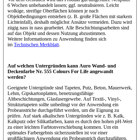
6 Wochen unbehandelt lassen; ggf. neutralisieren. Leicht
wolkige, streifige Oberflächen können je nach
Objektbedingungen entstehen (z. B. große Flächen mit starkem
Lichteinfall), deshalb möglichst Ansätze vermeiden. Dazu wird
zügig nass in nass gearbeitet. Alle Beschichtungsarbeiten sind
auf das Objekt und dessen Nutzung abzustimmen.
Weitere Informationen zu Anwendung finden sich
im
Technischen Merkblatt
.
Auf welchen Untergründen kann Auro Wand- und
Deckenfarbe Nr. 555 Colours For Life angewandt
werden?
Geeignete Untergründe sind Tapeten, Putz, Beton, Mauerwerk,
Lehm, Gipskartonplatten, benetzungsfähige
Altbeschichtungen, Glasfasergewebe. Auf Textil-, Vinyl-,
Strukturtapeten sollte unbedingt vor der Anwendung ein
Probeanstriche durchgeführt werden, um die Eignung zu
prüfen. Auf stark alkalischen Untergründen wie z. B. Kalk,
Kalkputz oder Silikatfarben, kann es durch den hohen pH-Wert
zu einer leichten Farbtonverschiebung kommen. Um ein
optimales Farbergebnis sicherzustellen ist vor einer
großflächigen Anwendung ein Probeanstrich durchzuführen.