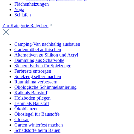
Flächenheizungen
Yoga
Schlafen
Zur Kategorie Ratgeber
Camping-Van nachhaltig ausbauen
Gartenmöbel auffrischen
Alternativen zu Silikon und Acryl
Dämmung aus Schafwolle
Sichere Farben für Spielzeuge
Farbreste entsorgen
Spielzeug selber machen
Raumklima verbessern
Ökologische Schimmelsanierung
Kalk als Baustoff
Holzboden pflegen
Lehm als Baustoff
Ökobilanzen
Ökosiegel für Baustoffe
Glossar
Garten winterfest machen
Schadstoffe beim Bauen