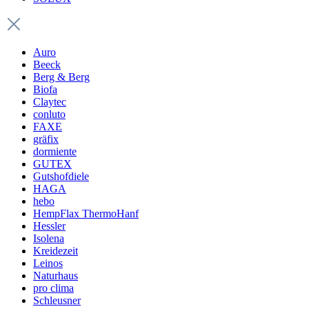
Auro
Beeck
Berg & Berg
Biofa
Claytec
conluto
FAXE
gräfix
dormiente
GUTEX
Gutshofdiele
HAGA
hebo
HempFlax ThermoHanf
Hessler
Isolena
Kreidezeit
Leinos
Naturhaus
pro clima
Schleusner