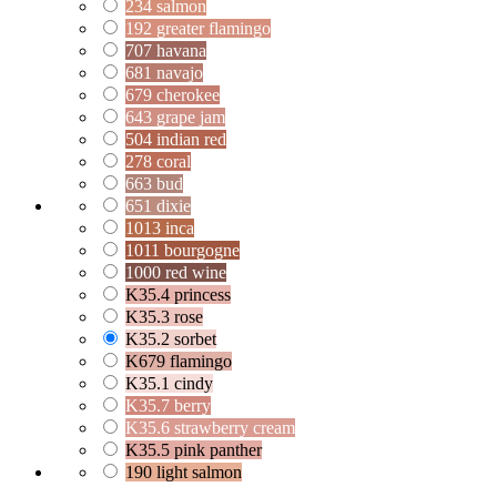
234 salmon
192 greater flamingo
707 havana
681 navajo
679 cherokee
643 grape jam
504 indian red
278 coral
663 bud
651 dixie
1013 inca
1011 bourgogne
1000 red wine
K35.4 princess
K35.3 rose
K35.2 sorbet
K679 flamingo
K35.1 cindy
K35.7 berry
K35.6 strawberry cream
K35.5 pink panther
190 light salmon