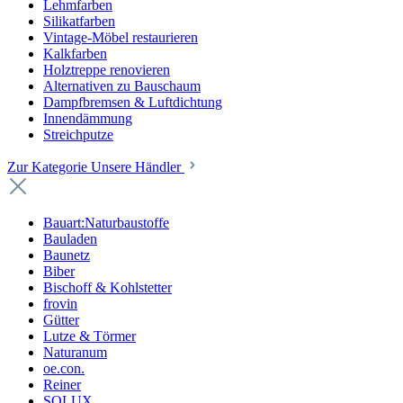
Lehmfarben
Silikatfarben
Vintage-Möbel restaurieren
Kalkfarben
Holztreppe renovieren
Alternativen zu Bauschaum
Dampfbremsen & Luftdichtung
Innendämmung
Streichputze
Zur Kategorie Unsere Händler
Bauart:Naturbaustoffe
Bauladen
Baunetz
Biber
Bischoff & Kohlstetter
frovin
Gütter
Lutze & Törmer
Naturanum
oe.con.
Reiner
SOLUX