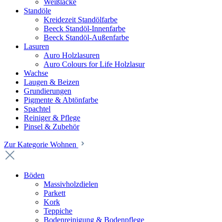
Weißlacke
Standöle
Kreidezeit Standölfarbe
Beeck Standöl-Innenfarbe
Beeck Standöl-Außenfarbe
Lasuren
Auro Holzlasuren
Auro Colours for Life Holzlasur
Wachse
Laugen & Beizen
Grundierungen
Pigmente & Abtönfarbe
Spachtel
Reiniger & Pflege
Pinsel & Zubehör
Zur Kategorie Wohnen
Böden
Massivholzdielen
Parkett
Kork
Teppiche
Bodenreinigung & Bodenpflege