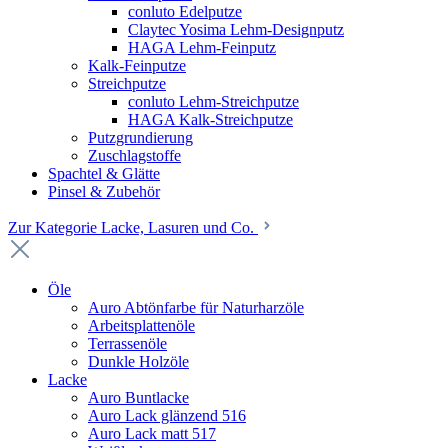
conluto Edelputze
Claytec Yosima Lehm-Designputz
HAGA Lehm-Feinputz
Kalk-Feinputze
Streichputze
conluto Lehm-Streichputze
HAGA Kalk-Streichputze
Putzgrundierung
Zuschlagstoffe
Spachtel & Glätte
Pinsel & Zubehör
Zur Kategorie Lacke, Lasuren und Co.
Öle
Auro Abtönfarbe für Naturharzöle
Arbeitsplattenöle
Terrassenöle
Dunkle Holzöle
Lacke
Auro Buntlacke
Auro Lack glänzend 516
Auro Lack matt 517