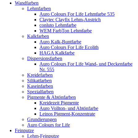
Wandfarben
Lehmfarben
Auro Colours For Life Lehmfarbe 535
Claytec Clayfix Lehm-Anstrich
conluto Lehmfarbe
WEM FarbTon Lehmfarbe
Kalkfarben
Auro Kalk-Buntfarbe
Auro Colours For Life Ecolith
HAGA Kalkfarbe
Dispersionsfarben
Auro Colours For Life Wand- und Deckenfarbe
Nr. 555
Kreidefarben
Silikatfarben
Kaseinfarben
Spezialfarben
Pigmente & Abtönfarben
Kreidezeit Pigmente
Auro Vollton- und Abtönfarbe
Leinos Pigment-Konzentrate
Grundierungen
Auro Colours for Life
Feinputze
Lehm-Feinputze