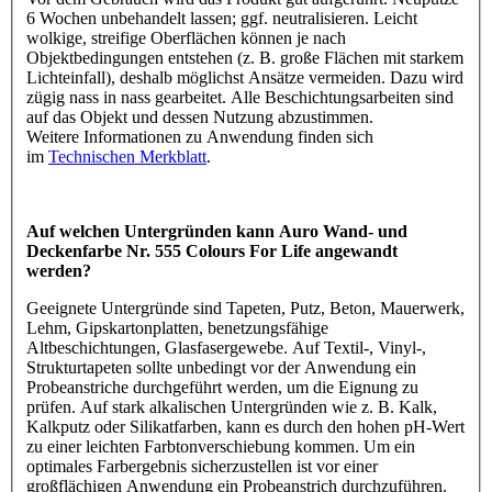
6 Wochen unbehandelt lassen; ggf. neutralisieren. Leicht
wolkige, streifige Oberflächen können je nach
Objektbedingungen entstehen (z. B. große Flächen mit starkem
Lichteinfall), deshalb möglichst Ansätze vermeiden. Dazu wird
zügig nass in nass gearbeitet. Alle Beschichtungsarbeiten sind
auf das Objekt und dessen Nutzung abzustimmen.
Weitere Informationen zu Anwendung finden sich
im
Technischen Merkblatt
.
Auf welchen Untergründen kann Auro Wand- und
Deckenfarbe Nr. 555 Colours For Life angewandt
werden?
Geeignete Untergründe sind Tapeten, Putz, Beton, Mauerwerk,
Lehm, Gipskartonplatten, benetzungsfähige
Altbeschichtungen, Glasfasergewebe. Auf Textil-, Vinyl-,
Strukturtapeten sollte unbedingt vor der Anwendung ein
Probeanstriche durchgeführt werden, um die Eignung zu
prüfen. Auf stark alkalischen Untergründen wie z. B. Kalk,
Kalkputz oder Silikatfarben, kann es durch den hohen pH-Wert
zu einer leichten Farbtonverschiebung kommen. Um ein
optimales Farbergebnis sicherzustellen ist vor einer
großflächigen Anwendung ein Probeanstrich durchzuführen.