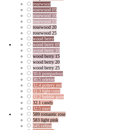
rosewood
rosewood 05
rosewood 10
rosewood 15
rosewood 20
rosewood 25
wood berry
wood berry 05
wood berry 10
wood berry 15
wood berry 20
wood berry 25
30.6 pompadour
30.5 oriente
32.4 pottery red
32.3 light coral
32.2 bubble gum
32.1 candy
32.5 mars
589 romantic rose
583 light pink
645 celina