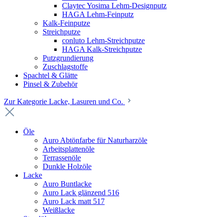
Claytec Yosima Lehm-Designputz
HAGA Lehm-Feinputz
Kalk-Feinputze
Streichputze
conluto Lehm-Streichputze
HAGA Kalk-Streichputze
Putzgrundierung
Zuschlagstoffe
Spachtel & Glätte
Pinsel & Zubehör
Zur Kategorie Lacke, Lasuren und Co.
Öle
Auro Abtönfarbe für Naturharzöle
Arbeitsplattenöle
Terrassenöle
Dunkle Holzöle
Lacke
Auro Buntlacke
Auro Lack glänzend 516
Auro Lack matt 517
Weißlacke