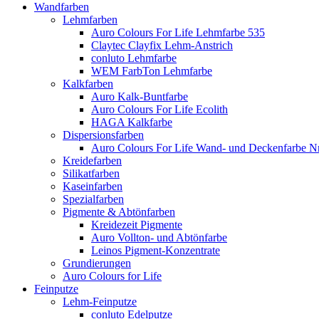
Wandfarben
Lehmfarben
Auro Colours For Life Lehmfarbe 535
Claytec Clayfix Lehm-Anstrich
conluto Lehmfarbe
WEM FarbTon Lehmfarbe
Kalkfarben
Auro Kalk-Buntfarbe
Auro Colours For Life Ecolith
HAGA Kalkfarbe
Dispersionsfarben
Auro Colours For Life Wand- und Deckenfarbe Nr
Kreidefarben
Silikatfarben
Kaseinfarben
Spezialfarben
Pigmente & Abtönfarben
Kreidezeit Pigmente
Auro Vollton- und Abtönfarbe
Leinos Pigment-Konzentrate
Grundierungen
Auro Colours for Life
Feinputze
Lehm-Feinputze
conluto Edelputze