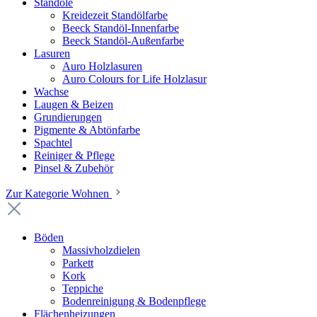
Standöle
Kreidezeit Standölfarbe
Beeck Standöl-Innenfarbe
Beeck Standöl-Außenfarbe
Lasuren
Auro Holzlasuren
Auro Colours for Life Holzlasur
Wachse
Laugen & Beizen
Grundierungen
Pigmente & Abtönfarbe
Spachtel
Reiniger & Pflege
Pinsel & Zubehör
Zur Kategorie Wohnen
Böden
Massivholzdielen
Parkett
Kork
Teppiche
Bodenreinigung & Bodenpflege
Flächenheizungen