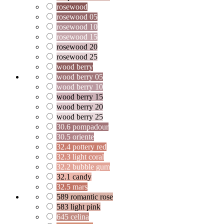
rosewood
rosewood 05
rosewood 10
rosewood 15
rosewood 20
rosewood 25
wood berry
wood berry 05
wood berry 10
wood berry 15
wood berry 20
wood berry 25
30.6 pompadour
30.5 oriente
32.4 pottery red
32.3 light coral
32.2 bubble gum
32.1 candy
32.5 mars
589 romantic rose
583 light pink
645 celina