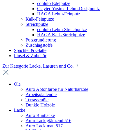
conluto Edelputze
Claytec Yosima Lehm-Designputz
HAGA Lehm-Feinputz
Kalk-Feinputze
Streichputze
conluto Lehm-Streichputze
HAGA Kalk-Streichputze
Putzgrundierung
Zuschlagstoffe
Spachtel & Glätte
Pinsel & Zubehör
Zur Kategorie Lacke, Lasuren und Co.
Öle
Auro Abtönfarbe für Naturharzöle
Arbeitsplattenöle
Terrassenöle
Dunkle Holzöle
Lacke
Auro Buntlacke
Auro Lack glänzend 516
Auro Lack matt 517