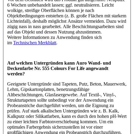
6 Wochen unbehandelt lassen; ggf. neutralisieren. Leicht
wolkige, streifige Oberflächen können je nach
Objektbedingungen entstehen (z. B. große Flächen mit starkem
Lichteinfall), deshalb möglichst Ansätze vermeiden. Dazu wird
zügig nass in nass gearbeitet. Alle Beschichtungsarbeiten sind
auf das Objekt und dessen Nutzung abzustimmen.
Weitere Informationen zu Anwendung finden sich
im
Technischen Merkblatt
.
Auf welchen Untergründen kann Auro Wand- und
Deckenfarbe Nr. 555 Colours For Life angewandt
werden?
Geeignete Untergründe sind Tapeten, Putz, Beton, Mauerwerk,
Lehm, Gipskartonplatten, benetzungsfähige
Altbeschichtungen, Glasfasergewebe. Auf Textil-, Vinyl-,
Strukturtapeten sollte unbedingt vor der Anwendung ein
Probeanstriche durchgeführt werden, um die Eignung zu
prüfen. Auf stark alkalischen Untergründen wie z. B. Kalk,
Kalkputz oder Silikatfarben, kann es durch den hohen pH-Wert
zu einer leichten Farbtonverschiebung kommen. Um ein
optimales Farbergebnis sicherzustellen ist vor einer
großflächigen Anwendung ein Probeanstrich durchzuführen.