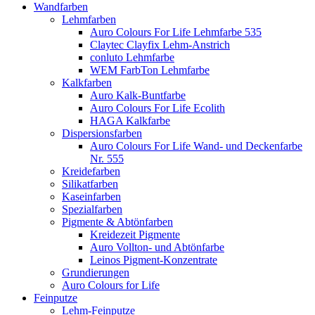
Wandfarben
Lehmfarben
Auro Colours For Life Lehmfarbe 535
Claytec Clayfix Lehm-Anstrich
conluto Lehmfarbe
WEM FarbTon Lehmfarbe
Kalkfarben
Auro Kalk-Buntfarbe
Auro Colours For Life Ecolith
HAGA Kalkfarbe
Dispersionsfarben
Auro Colours For Life Wand- und Deckenfarbe
Nr. 555
Kreidefarben
Silikatfarben
Kaseinfarben
Spezialfarben
Pigmente & Abtönfarben
Kreidezeit Pigmente
Auro Vollton- und Abtönfarbe
Leinos Pigment-Konzentrate
Grundierungen
Auro Colours for Life
Feinputze
Lehm-Feinputze