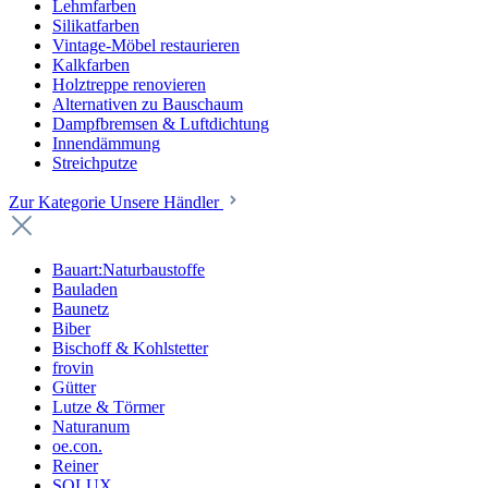
Lehmfarben
Silikatfarben
Vintage-Möbel restaurieren
Kalkfarben
Holztreppe renovieren
Alternativen zu Bauschaum
Dampfbremsen & Luftdichtung
Innendämmung
Streichputze
Zur Kategorie Unsere Händler
Bauart:Naturbaustoffe
Bauladen
Baunetz
Biber
Bischoff & Kohlstetter
frovin
Gütter
Lutze & Törmer
Naturanum
oe.con.
Reiner
SOLUX