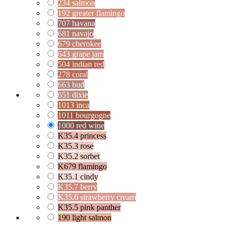
234 salmon
192 greater flamingo
707 havana
681 navajo
679 cherokee
643 grape jam
504 indian red
278 coral
663 bud
651 dixie
1013 inca
1011 bourgogne
1000 red wine
K35.4 princess
K35.3 rose
K35.2 sorbet
K679 flamingo
K35.1 cindy
K35.7 berry
K35.6 strawberry cream
K35.5 pink panther
190 light salmon