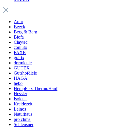
Auro
Beeck
Berg & Berg
Biofa
Claytec
conluto
FAXE
gräfix
dormiente
GUTEX
Gutshofdiele
HAGA
hebo
HempFlax ThermoHanf
Hessler
Isolena
Kreidezeit
Leinos
Naturhaus
pro clima
Schleusner