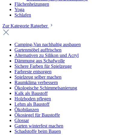
Flächenheizungen
Yoga
Schlafen
Zur Kategorie Ratgeber
Camping-Van nachhaltig ausbauen
Gartenmöbel auffrischen
Alternativen zu Silikon und Acryl
Dämmung aus Schafwolle
Sichere Farben für Spielzeuge
Farbreste entsorgen
Spielzeug selber machen
Raumklima verbessern
Ökologische Schimmelsanierung
Kalk als Baustoff
Holzboden pflegen
Lehm als Baustoff
Ökobilanzen
Ökosiegel für Baustoffe
Glossar
Garten winterfest machen
Schadstoffe beim Bauen