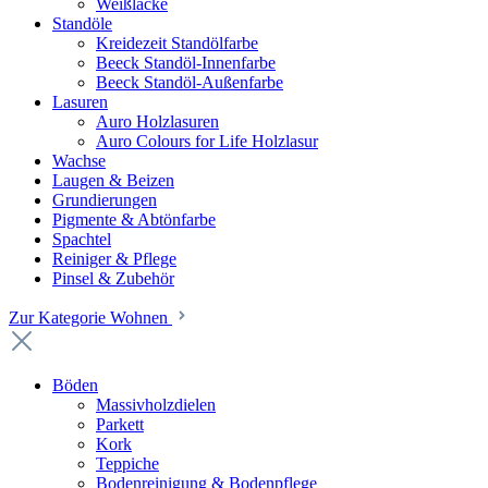
Weißlacke
Standöle
Kreidezeit Standölfarbe
Beeck Standöl-Innenfarbe
Beeck Standöl-Außenfarbe
Lasuren
Auro Holzlasuren
Auro Colours for Life Holzlasur
Wachse
Laugen & Beizen
Grundierungen
Pigmente & Abtönfarbe
Spachtel
Reiniger & Pflege
Pinsel & Zubehör
Zur Kategorie Wohnen
Böden
Massivholzdielen
Parkett
Kork
Teppiche
Bodenreinigung & Bodenpflege