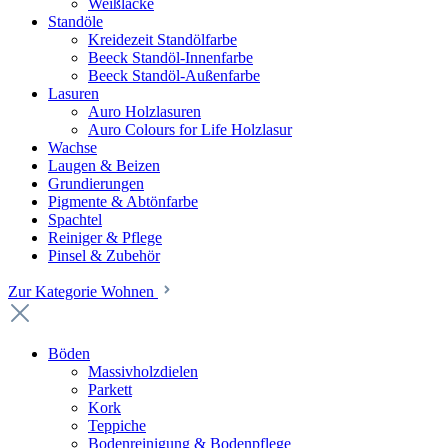
Weißlacke
Standöle
Kreidezeit Standölfarbe
Beeck Standöl-Innenfarbe
Beeck Standöl-Außenfarbe
Lasuren
Auro Holzlasuren
Auro Colours for Life Holzlasur
Wachse
Laugen & Beizen
Grundierungen
Pigmente & Abtönfarbe
Spachtel
Reiniger & Pflege
Pinsel & Zubehör
Zur Kategorie Wohnen
Böden
Massivholzdielen
Parkett
Kork
Teppiche
Bodenreinigung & Bodenpflege