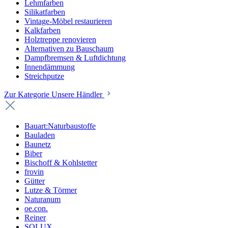
Lehmfarben
Silikatfarben
Vintage-Möbel restaurieren
Kalkfarben
Holztreppe renovieren
Alternativen zu Bauschaum
Dampfbremsen & Luftdichtung
Innendämmung
Streichputze
Zur Kategorie Unsere Händler
Bauart:Naturbaustoffe
Bauladen
Baunetz
Biber
Bischoff & Kohlstetter
frovin
Gütter
Lutze & Törmer
Naturanum
oe.con.
Reiner
SOLUX