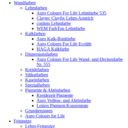
Wandfarben
Lehmfarben
Auro Colours For Life Lehmfarbe 535
Claytec Clayfix Lehm-Anstrich
conluto Lehmfarbe
WEM FarbTon Lehmfarbe
Kalkfarben
Auro Kalk-Buntfarbe
Auro Colours For Life Ecolith
HAGA Kalkfarbe
Dispersionsfarben
Auro Colours For Life Wand- und Deckenfarbe
Nr. 555
Kreidefarben
Silikatfarben
Kaseinfarben
Spezialfarben
Pigmente & Abtönfarben
Kreidezeit Pigmente
Auro Vollton- und Abtönfarbe
Leinos Pigment-Konzentrate
Grundierungen
Auro Colours for Life
Feinputze
Lehm-Feinputze