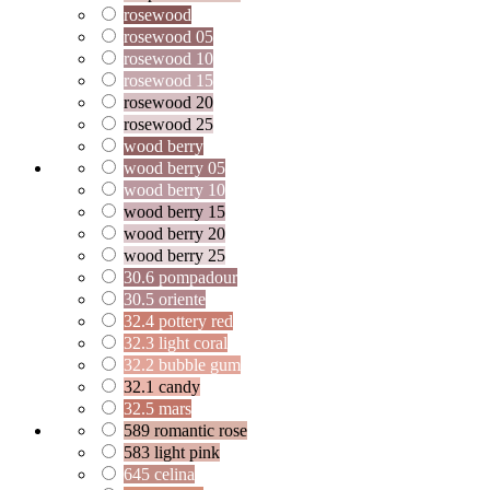
rosewood
rosewood 05
rosewood 10
rosewood 15
rosewood 20
rosewood 25
wood berry
wood berry 05
wood berry 10
wood berry 15
wood berry 20
wood berry 25
30.6 pompadour
30.5 oriente
32.4 pottery red
32.3 light coral
32.2 bubble gum
32.1 candy
32.5 mars
589 romantic rose
583 light pink
645 celina