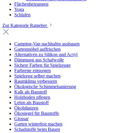
Flächenheizungen
Yoga
Schlafen
Zur Kategorie Ratgeber
Camping-Van nachhaltig ausbauen
Gartenmöbel auffrischen
Alternativen zu Silikon und Acryl
Dämmung aus Schafwolle
Sichere Farben für Spielzeuge
Farbreste entsorgen
Spielzeug selber machen
Raumklima verbessern
Ökologische Schimmelsanierung
Kalk als Baustoff
Holzboden pflegen
Lehm als Baustoff
Ökobilanzen
Ökosiegel für Baustoffe
Glossar
Garten winterfest machen
Schadstoffe beim Bauen