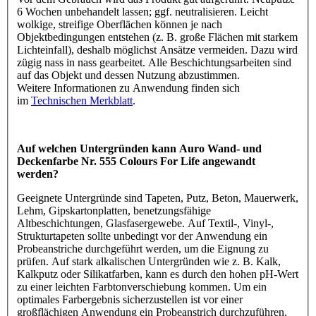
6 Wochen unbehandelt lassen; ggf. neutralisieren. Leicht
wolkige, streifige Oberflächen können je nach
Objektbedingungen entstehen (z. B. große Flächen mit starkem
Lichteinfall), deshalb möglichst Ansätze vermeiden. Dazu wird
zügig nass in nass gearbeitet. Alle Beschichtungsarbeiten sind
auf das Objekt und dessen Nutzung abzustimmen.
Weitere Informationen zu Anwendung finden sich
im
Technischen Merkblatt
.
Auf welchen Untergründen kann Auro Wand- und
Deckenfarbe Nr. 555 Colours For Life angewandt
werden?
Geeignete Untergründe sind Tapeten, Putz, Beton, Mauerwerk,
Lehm, Gipskartonplatten, benetzungsfähige
Altbeschichtungen, Glasfasergewebe. Auf Textil-, Vinyl-,
Strukturtapeten sollte unbedingt vor der Anwendung ein
Probeanstriche durchgeführt werden, um die Eignung zu
prüfen. Auf stark alkalischen Untergründen wie z. B. Kalk,
Kalkputz oder Silikatfarben, kann es durch den hohen pH-Wert
zu einer leichten Farbtonverschiebung kommen. Um ein
optimales Farbergebnis sicherzustellen ist vor einer
großflächigen Anwendung ein Probeanstrich durchzuführen.