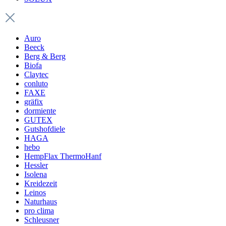
Auro
Beeck
Berg & Berg
Biofa
Claytec
conluto
FAXE
gräfix
dormiente
GUTEX
Gutshofdiele
HAGA
hebo
HempFlax ThermoHanf
Hessler
Isolena
Kreidezeit
Leinos
Naturhaus
pro clima
Schleusner