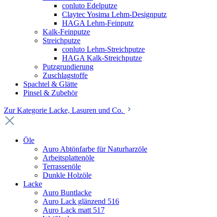
conluto Edelputze
Claytec Yosima Lehm-Designputz
HAGA Lehm-Feinputz
Kalk-Feinputze
Streichputze
conluto Lehm-Streichputze
HAGA Kalk-Streichputze
Putzgrundierung
Zuschlagstoffe
Spachtel & Glätte
Pinsel & Zubehör
Zur Kategorie Lacke, Lasuren und Co.
Öle
Auro Abtönfarbe für Naturharzöle
Arbeitsplattenöle
Terrassenöle
Dunkle Holzöle
Lacke
Auro Buntlacke
Auro Lack glänzend 516
Auro Lack matt 517