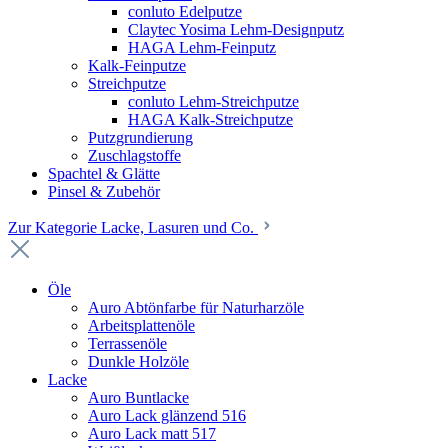
conluto Edelputze
Claytec Yosima Lehm-Designputz
HAGA Lehm-Feinputz
Kalk-Feinputze
Streichputze
conluto Lehm-Streichputze
HAGA Kalk-Streichputze
Putzgrundierung
Zuschlagstoffe
Spachtel & Glätte
Pinsel & Zubehör
Zur Kategorie Lacke, Lasuren und Co.
Öle
Auro Abtönfarbe für Naturharzöle
Arbeitsplattenöle
Terrassenöle
Dunkle Holzöle
Lacke
Auro Buntlacke
Auro Lack glänzend 516
Auro Lack matt 517