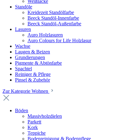
Weißlacke
Standöle
Kreidezeit Standölfarbe
Beeck Standöl-Innenfarbe
Beeck Standöl-Außenfarbe
Lasuren
Auro Holzlasuren
Auro Colours for Life Holzlasur
Wachse
Laugen & Beizen
Grundierungen
Pigmente & Abtönfarbe
Spachtel
Reiniger & Pflege
Pinsel & Zubehör
Zur Kategorie Wohnen
Böden
Massivholzdielen
Parkett
Kork
Teppiche
Bodenreinigung & Bodenpflege