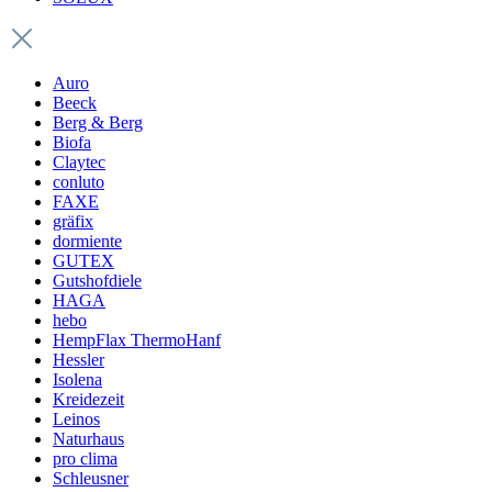
Auro
Beeck
Berg & Berg
Biofa
Claytec
conluto
FAXE
gräfix
dormiente
GUTEX
Gutshofdiele
HAGA
hebo
HempFlax ThermoHanf
Hessler
Isolena
Kreidezeit
Leinos
Naturhaus
pro clima
Schleusner