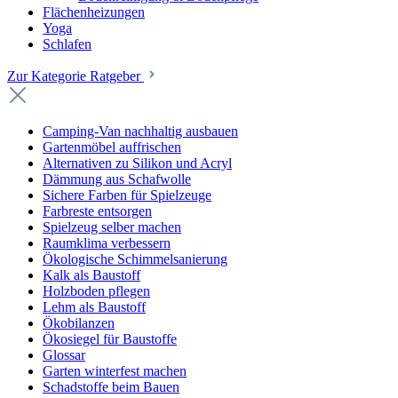
Flächenheizungen
Yoga
Schlafen
Zur Kategorie Ratgeber
Camping-Van nachhaltig ausbauen
Gartenmöbel auffrischen
Alternativen zu Silikon und Acryl
Dämmung aus Schafwolle
Sichere Farben für Spielzeuge
Farbreste entsorgen
Spielzeug selber machen
Raumklima verbessern
Ökologische Schimmelsanierung
Kalk als Baustoff
Holzboden pflegen
Lehm als Baustoff
Ökobilanzen
Ökosiegel für Baustoffe
Glossar
Garten winterfest machen
Schadstoffe beim Bauen