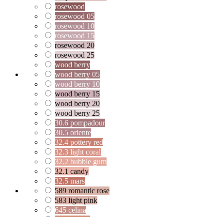
rosewood
rosewood 05
rosewood 10
rosewood 15
rosewood 20
rosewood 25
wood berry
wood berry 05
wood berry 10
wood berry 15
wood berry 20
wood berry 25
30.6 pompadour
30.5 oriente
32.4 pottery red
32.3 light coral
32.2 bubble gum
32.1 candy
32.5 mars
589 romantic rose
583 light pink
645 celina