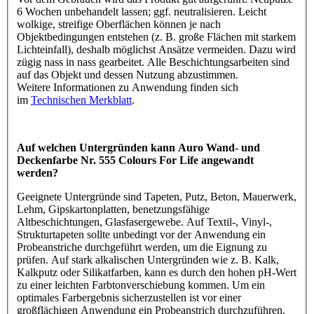
6 Wochen unbehandelt lassen; ggf. neutralisieren. Leicht
wolkige, streifige Oberflächen können je nach
Objektbedingungen entstehen (z. B. große Flächen mit starkem
Lichteinfall), deshalb möglichst Ansätze vermeiden. Dazu wird
zügig nass in nass gearbeitet. Alle Beschichtungsarbeiten sind
auf das Objekt und dessen Nutzung abzustimmen.
Weitere Informationen zu Anwendung finden sich
im
Technischen Merkblatt
.
Auf welchen Untergründen kann Auro Wand- und
Deckenfarbe Nr. 555 Colours For Life angewandt
werden?
Geeignete Untergründe sind Tapeten, Putz, Beton, Mauerwerk,
Lehm, Gipskartonplatten, benetzungsfähige
Altbeschichtungen, Glasfasergewebe. Auf Textil-, Vinyl-,
Strukturtapeten sollte unbedingt vor der Anwendung ein
Probeanstriche durchgeführt werden, um die Eignung zu
prüfen. Auf stark alkalischen Untergründen wie z. B. Kalk,
Kalkputz oder Silikatfarben, kann es durch den hohen pH-Wert
zu einer leichten Farbtonverschiebung kommen. Um ein
optimales Farbergebnis sicherzustellen ist vor einer
großflächigen Anwendung ein Probeanstrich durchzuführen.