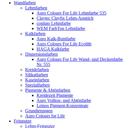
Wandfarben
Lehmfarben
Auro Colours For Life Lehmfarbe 535
Claytec Clayfix Lehm-Anstrich
conluto Lehmfarbe
WEM FarbTon Lehmfarbe
Kalkfarben
Auro Kalk-Buntfarbe
Auro Colours For Life Ecolith
HAGA Kalkfarbe
Dispersionsfarben
Auro Colours For Life Wand- und Deckenfarbe
Nr. 555
Kreidefarben
Silikatfarben
Kaseinfarben
Spezialfarben
Pigmente & Abtönfarben
Kreidezeit Pigmente
Auro Vollton- und Abtönfarbe
Leinos Pigment-Konzentrate
Grundierungen
Auro Colours for Life
Feinputze
Lehm-Feinputze