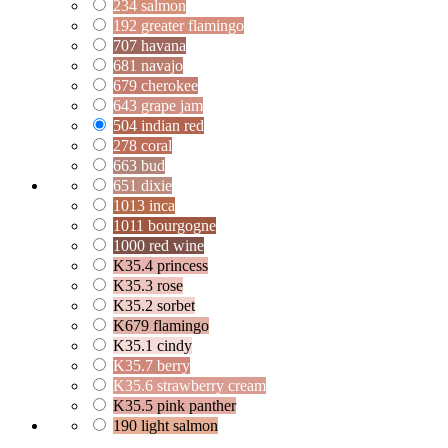
234 salmon
192 greater flamingo
707 havana
681 navajo
679 cherokee
643 grape jam
504 indian red
278 coral
663 bud
651 dixie
1013 inca
1011 bourgogne
1000 red wine
K35.4 princess
K35.3 rose
K35.2 sorbet
K679 flamingo
K35.1 cindy
K35.7 berry
K35.6 strawberry cream
K35.5 pink panther
190 light salmon