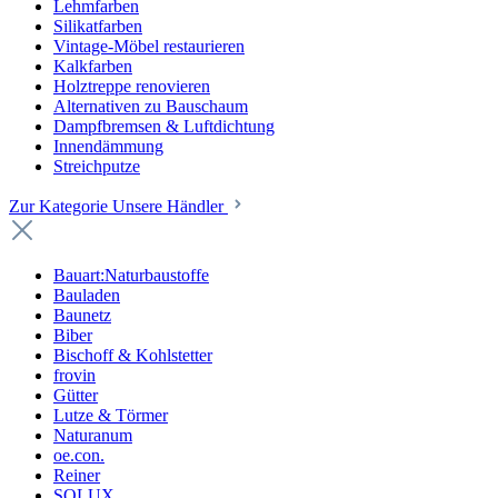
Lehmfarben
Silikatfarben
Vintage-Möbel restaurieren
Kalkfarben
Holztreppe renovieren
Alternativen zu Bauschaum
Dampfbremsen & Luftdichtung
Innendämmung
Streichputze
Zur Kategorie Unsere Händler
Bauart:Naturbaustoffe
Bauladen
Baunetz
Biber
Bischoff & Kohlstetter
frovin
Gütter
Lutze & Törmer
Naturanum
oe.con.
Reiner
SOLUX