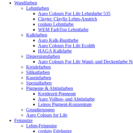
Wandfarben
Lehmfarben
Auro Colours For Life Lehmfarbe 535
Claytec Clayfix Lehm-Anstrich
conluto Lehmfarbe
WEM FarbTon Lehmfarbe
Kalkfarben
Auro Kalk-Buntfarbe
Auro Colours For Life Ecolith
HAGA Kalkfarbe
Dispersionsfarben
Auro Colours For Life Wand- und Deckenfarbe Nr
Kreidefarben
Silikatfarben
Kaseinfarben
Spezialfarben
Pigmente & Abtönfarben
Kreidezeit Pigmente
Auro Vollton- und Abtönfarbe
Leinos Pigment-Konzentrate
Grundierungen
Auro Colours for Life
Feinputze
Lehm-Feinputze
conluto Edelputze