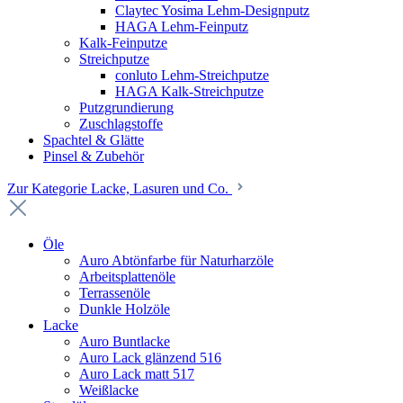
Claytec Yosima Lehm-Designputz
HAGA Lehm-Feinputz
Kalk-Feinputze
Streichputze
conluto Lehm-Streichputze
HAGA Kalk-Streichputze
Putzgrundierung
Zuschlagstoffe
Spachtel & Glätte
Pinsel & Zubehör
Zur Kategorie Lacke, Lasuren und Co.
Öle
Auro Abtönfarbe für Naturharzöle
Arbeitsplattenöle
Terrassenöle
Dunkle Holzöle
Lacke
Auro Buntlacke
Auro Lack glänzend 516
Auro Lack matt 517
Weißlacke