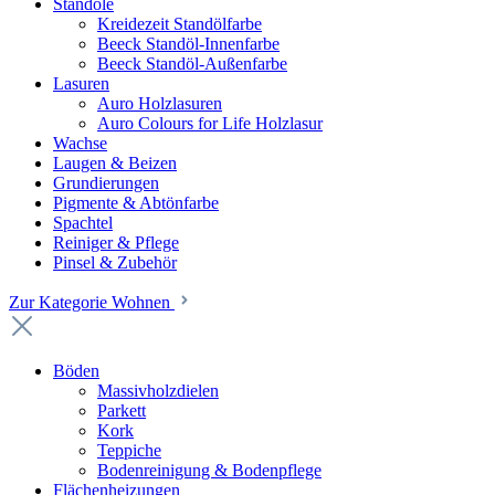
Standöle
Kreidezeit Standölfarbe
Beeck Standöl-Innenfarbe
Beeck Standöl-Außenfarbe
Lasuren
Auro Holzlasuren
Auro Colours for Life Holzlasur
Wachse
Laugen & Beizen
Grundierungen
Pigmente & Abtönfarbe
Spachtel
Reiniger & Pflege
Pinsel & Zubehör
Zur Kategorie Wohnen
Böden
Massivholzdielen
Parkett
Kork
Teppiche
Bodenreinigung & Bodenpflege
Flächenheizungen