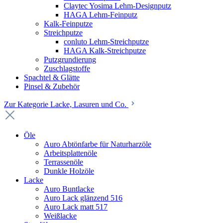
Claytec Yosima Lehm-Designputz
HAGA Lehm-Feinputz
Kalk-Feinputze
Streichputze
conluto Lehm-Streichputze
HAGA Kalk-Streichputze
Putzgrundierung
Zuschlagstoffe
Spachtel & Glätte
Pinsel & Zubehör
Zur Kategorie Lacke, Lasuren und Co.
Öle
Auro Abtönfarbe für Naturharzöle
Arbeitsplattenöle
Terrassenöle
Dunkle Holzöle
Lacke
Auro Buntlacke
Auro Lack glänzend 516
Auro Lack matt 517
Weißlacke