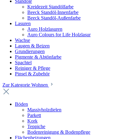
Standöle
Kreidezeit Standölfarbe
Beeck Standöl-Innenfarbe
Beeck Standöl-Außenfarbe
Lasuren
Auro Holzlasuren
Auro Colours for Life Holzlasur
Wachse
Laugen & Beizen
Grundierungen
Pigmente & Abtönfarbe
Spachtel
Reiniger & Pflege
Pinsel & Zubehör
Zur Kategorie Wohnen
Böden
Massivholzdielen
Parkett
Kork
Teppiche
Bodenreinigung & Bodenpflege
Flächenheizungen