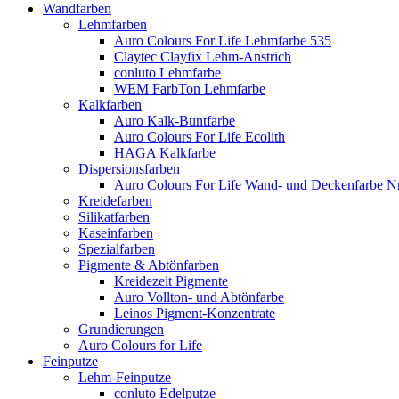
Wandfarben
Lehmfarben
Auro Colours For Life Lehmfarbe 535
Claytec Clayfix Lehm-Anstrich
conluto Lehmfarbe
WEM FarbTon Lehmfarbe
Kalkfarben
Auro Kalk-Buntfarbe
Auro Colours For Life Ecolith
HAGA Kalkfarbe
Dispersionsfarben
Auro Colours For Life Wand- und Deckenfarbe Nr
Kreidefarben
Silikatfarben
Kaseinfarben
Spezialfarben
Pigmente & Abtönfarben
Kreidezeit Pigmente
Auro Vollton- und Abtönfarbe
Leinos Pigment-Konzentrate
Grundierungen
Auro Colours for Life
Feinputze
Lehm-Feinputze
conluto Edelputze