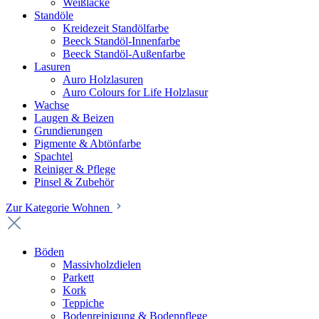
Weißlacke
Standöle
Kreidezeit Standölfarbe
Beeck Standöl-Innenfarbe
Beeck Standöl-Außenfarbe
Lasuren
Auro Holzlasuren
Auro Colours for Life Holzlasur
Wachse
Laugen & Beizen
Grundierungen
Pigmente & Abtönfarbe
Spachtel
Reiniger & Pflege
Pinsel & Zubehör
Zur Kategorie Wohnen
Böden
Massivholzdielen
Parkett
Kork
Teppiche
Bodenreinigung & Bodenpflege