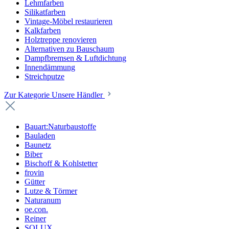
Lehmfarben
Silikatfarben
Vintage-Möbel restaurieren
Kalkfarben
Holztreppe renovieren
Alternativen zu Bauschaum
Dampfbremsen & Luftdichtung
Innendämmung
Streichputze
Zur Kategorie Unsere Händler
Bauart:Naturbaustoffe
Bauladen
Baunetz
Biber
Bischoff & Kohlstetter
frovin
Gütter
Lutze & Törmer
Naturanum
oe.con.
Reiner
SOLUX