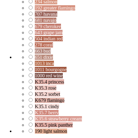
234 salmon
192 greater flamingo
707 havana
681 navajo
679 cherokee
643 grape jam
504 indian red
278 coral
663 bud
651 dixie
1013 inca
1011 bourgogne
1000 red wine
K35.4 princess
K35.3 rose
K35.2 sorbet
K679 flamingo
K35.1 cindy
K35.7 berry
K35.6 strawberry cream
K35.5 pink panther
190 light salmon