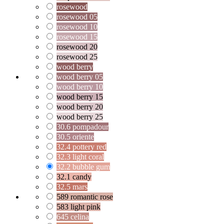
rosewood
rosewood 05
rosewood 10
rosewood 15
rosewood 20
rosewood 25
wood berry
wood berry 05
wood berry 10
wood berry 15
wood berry 20
wood berry 25
30.6 pompadour
30.5 oriente
32.4 pottery red
32.3 light coral
32.2 bubble gum
32.1 candy
32.5 mars
589 romantic rose
583 light pink
645 celina