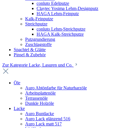
conluto Edelputze
Claytec Yosima Lehm-Designputz
HAGA Lehm-Feinputz
Kalk-Feinputze
Streichputze
conluto Lehm-Streichputze
HAGA Kalk-Streichputze
Putzgrundierung
Zuschlagstoffe
Spachtel & Glätte
Pinsel & Zubehör
Zur Kategorie Lacke, Lasuren und Co.
Öle
Auro Abtönfarbe für Naturharzöle
Arbeitsplattenöle
Terrassenöle
Dunkle Holzöle
Lacke
Auro Buntlacke
Auro Lack glänzend 516
Auro Lack matt 517