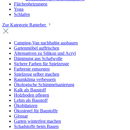
Flächenheizungen
Yoga
Schlafen
Zur Kategorie Ratgeber
Camping-Van nachhaltig ausbauen
Gartenmöbel auffrischen
Alternativen zu Silikon und Acryl
Dämmung aus Schafwolle
Sichere Farben für Spielzeuge
Farbreste entsorgen
Spielzeug selber machen
Raumklima verbessern
Ökologische Schimmelsanierung
Kalk als Baustoff
Holzboden pflegen
Lehm als Baustoff
Ökobilanzen
Ökosiegel für Baustoffe
Glossar
Garten winterfest machen
Schadstoffe beim Bauen