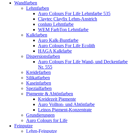
Wandfarben
Lehmfarben
Auro Colours For Life Lehmfarbe 535
Claytec Clayfix Lehm-Anstrich
conluto Lehmfarbe
WEM FarbTon Lehmfarbe
Kalkfarben
Auro Kalk-Buntfarbe
Auro Colours For Life Ecolith
HAGA Kalkfarbe
Dispersionsfarben
Auro Colours For Life Wand- und Deckenfarbe
Nr. 555
Kreidefarben
Silikatfarben
Kaseinfarben
Spezialfarben
Pigmente & Abtönfarben
Kreidezeit Pigmente
Auro Vollton- und Abtönfarbe
Leinos Pigment-Konzentrate
Grundierungen
Auro Colours for Life
Feinputze
Lehm-Feinputze