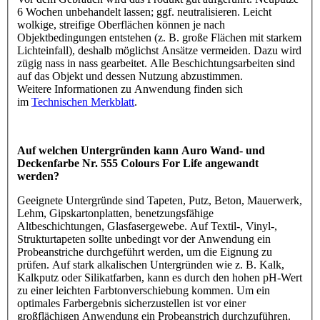
6 Wochen unbehandelt lassen; ggf. neutralisieren. Leicht
wolkige, streifige Oberflächen können je nach
Objektbedingungen entstehen (z. B. große Flächen mit starkem
Lichteinfall), deshalb möglichst Ansätze vermeiden. Dazu wird
zügig nass in nass gearbeitet. Alle Beschichtungsarbeiten sind
auf das Objekt und dessen Nutzung abzustimmen.
Weitere Informationen zu Anwendung finden sich
im
Technischen Merkblatt
.
Auf welchen Untergründen kann Auro Wand- und
Deckenfarbe Nr. 555 Colours For Life angewandt
werden?
Geeignete Untergründe sind Tapeten, Putz, Beton, Mauerwerk,
Lehm, Gipskartonplatten, benetzungsfähige
Altbeschichtungen, Glasfasergewebe. Auf Textil-, Vinyl-,
Strukturtapeten sollte unbedingt vor der Anwendung ein
Probeanstriche durchgeführt werden, um die Eignung zu
prüfen. Auf stark alkalischen Untergründen wie z. B. Kalk,
Kalkputz oder Silikatfarben, kann es durch den hohen pH-Wert
zu einer leichten Farbtonverschiebung kommen. Um ein
optimales Farbergebnis sicherzustellen ist vor einer
großflächigen Anwendung ein Probeanstrich durchzuführen.