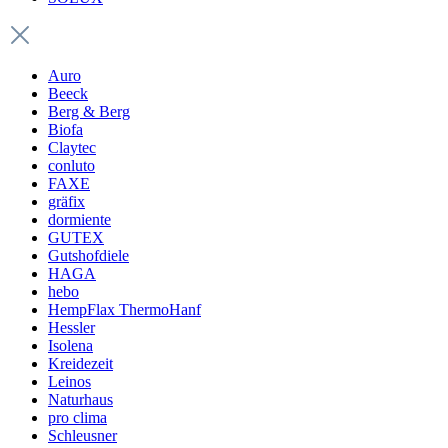
Auro
Beeck
Berg & Berg
Biofa
Claytec
conluto
FAXE
gräfix
dormiente
GUTEX
Gutshofdiele
HAGA
hebo
HempFlax ThermoHanf
Hessler
Isolena
Kreidezeit
Leinos
Naturhaus
pro clima
Schleusner