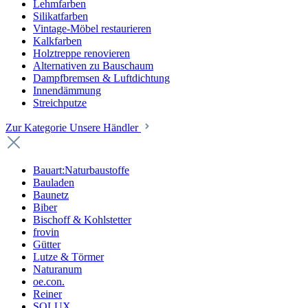
Lehmfarben
Silikatfarben
Vintage-Möbel restaurieren
Kalkfarben
Holztreppe renovieren
Alternativen zu Bauschaum
Dampfbremsen & Luftdichtung
Innendämmung
Streichputze
Zur Kategorie Unsere Händler
Bauart:Naturbaustoffe
Bauladen
Baunetz
Biber
Bischoff & Kohlstetter
frovin
Gütter
Lutze & Törmer
Naturanum
oe.con.
Reiner
SOLUX