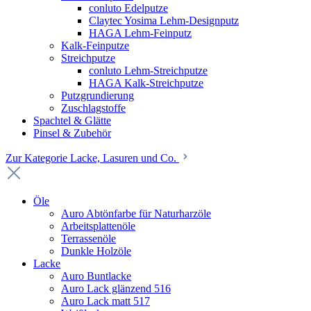
conluto Edelputze
Claytec Yosima Lehm-Designputz
HAGA Lehm-Feinputz
Kalk-Feinputze
Streichputze
conluto Lehm-Streichputze
HAGA Kalk-Streichputze
Putzgrundierung
Zuschlagstoffe
Spachtel & Glätte
Pinsel & Zubehör
Zur Kategorie Lacke, Lasuren und Co.
Öle
Auro Abtönfarbe für Naturharzöle
Arbeitsplattenöle
Terrassenöle
Dunkle Holzöle
Lacke
Auro Buntlacke
Auro Lack glänzend 516
Auro Lack matt 517