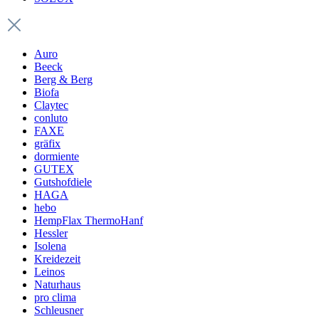
Auro
Beeck
Berg & Berg
Biofa
Claytec
conluto
FAXE
gräfix
dormiente
GUTEX
Gutshofdiele
HAGA
hebo
HempFlax ThermoHanf
Hessler
Isolena
Kreidezeit
Leinos
Naturhaus
pro clima
Schleusner