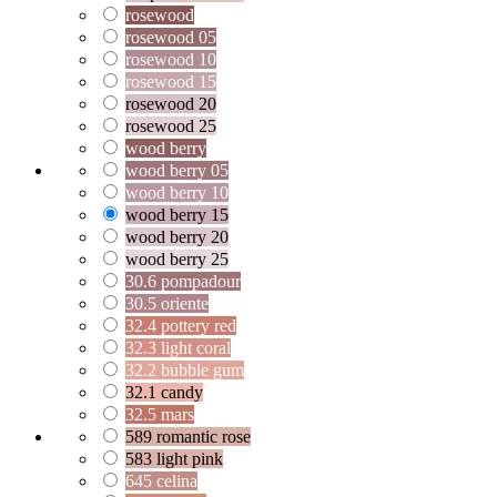
rosewood
rosewood 05
rosewood 10
rosewood 15
rosewood 20
rosewood 25
wood berry
wood berry 05
wood berry 10
wood berry 15
wood berry 20
wood berry 25
30.6 pompadour
30.5 oriente
32.4 pottery red
32.3 light coral
32.2 bubble gum
32.1 candy
32.5 mars
589 romantic rose
583 light pink
645 celina