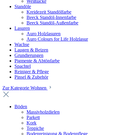
Weißlacke
Standöle
Kreidezeit Standölfarbe
Beeck Standöl-Innenfarbe
Beeck Standöl-Außenfarbe
Lasuren
Auro Holzlasuren
Auro Colours for Life Holzlasur
Wachse
Laugen & Beizen
Grundierungen
Pigmente & Abtönfarbe
Spachtel
Reiniger & Pflege
Pinsel & Zubehör
Zur Kategorie Wohnen
Böden
Massivholzdielen
Parkett
Kork
Teppiche
Bodenreinigung & Bodenpflege