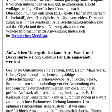
6 Wochen unbehandelt lassen; ggf. neutralisieren. Leicht
wolkige, streifige Oberflächen können je nach
Objektbedingungen entstehen (z. B. große Flächen mit starkem
Lichteinfall), deshalb möglichst Ansätze vermeiden. Dazu wird
zügig nass in nass gearbeitet. Alle Beschichtungsarbeiten sind
auf das Objekt und dessen Nutzung abzustimmen.
Weitere Informationen zu Anwendung finden sich
im
Technischen Merkblatt
.
Auf welchen Untergründen kann Auro Wand- und
Deckenfarbe Nr. 555 Colours For Life angewandt
werden?
Geeignete Untergründe sind Tapeten, Putz, Beton, Mauerwerk,
Lehm, Gipskartonplatten, benetzungsfähige
Altbeschichtungen, Glasfasergewebe. Auf Textil-, Vinyl-,
Strukturtapeten sollte unbedingt vor der Anwendung ein
Probeanstriche durchgeführt werden, um die Eignung zu
prüfen. Auf stark alkalischen Untergründen wie z. B. Kalk,
Kalkputz oder Silikatfarben, kann es durch den hohen pH-Wert
zu einer leichten Farbtonverschiebung kommen. Um ein
optimales Farbergebnis sicherzustellen ist vor einer
großflächigen Anwendung ein Probeanstrich durchzuführen.