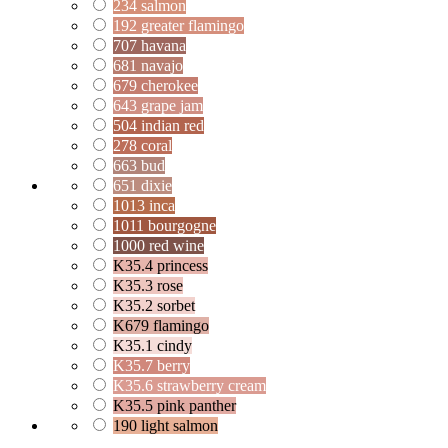
234 salmon
192 greater flamingo
707 havana
681 navajo
679 cherokee
643 grape jam
504 indian red
278 coral
663 bud
651 dixie
1013 inca
1011 bourgogne
1000 red wine
K35.4 princess
K35.3 rose
K35.2 sorbet
K679 flamingo
K35.1 cindy
K35.7 berry
K35.6 strawberry cream
K35.5 pink panther
190 light salmon