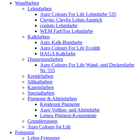
Wandfarben
Lehmfarben
Auro Colours For Life Lehmfarbe 535
Claytec Clayfix Lehm-Anstrich
conluto Lehmfarbe
WEM FarbTon Lehmfarbe
Kalkfarben
Auro Kalk-Buntfarbe
Auro Colours For Life Ecolith
HAGA Kalkfarbe
Dispersionsfarben
Auro Colours For Life Wand- und Deckenfarbe
Nr. 555
Kreidefarben
Silikatfarben
Kaseinfarben
Spezialfarben
Pigmente & Abtönfarben
Kreidezeit Pigmente
Auro Vollton- und Abtönfarbe
Leinos Pigment-Konzentrate
Grundierungen
Auro Colours for Life
Feinputze
Lehm-Feinputze