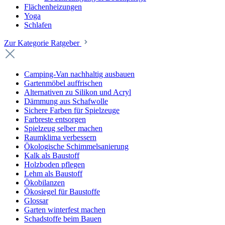
Flächenheizungen
Yoga
Schlafen
Zur Kategorie Ratgeber
Camping-Van nachhaltig ausbauen
Gartenmöbel auffrischen
Alternativen zu Silikon und Acryl
Dämmung aus Schafwolle
Sichere Farben für Spielzeuge
Farbreste entsorgen
Spielzeug selber machen
Raumklima verbessern
Ökologische Schimmelsanierung
Kalk als Baustoff
Holzboden pflegen
Lehm als Baustoff
Ökobilanzen
Ökosiegel für Baustoffe
Glossar
Garten winterfest machen
Schadstoffe beim Bauen