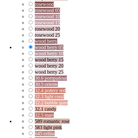
rosewood
rosewood 05
rosewood 10
rosewood 15
rosewood 20
rosewood 25
wood berry
wood berry 05
wood berry 10
wood berry 15
wood berry 20
wood berry 25
30.6 pompadour
30.5 oriente
32.4 pottery red
32.3 light coral
32.2 bubble gum
32.1 candy
32.5 mars
589 romantic rose
583 light pink
645 celina