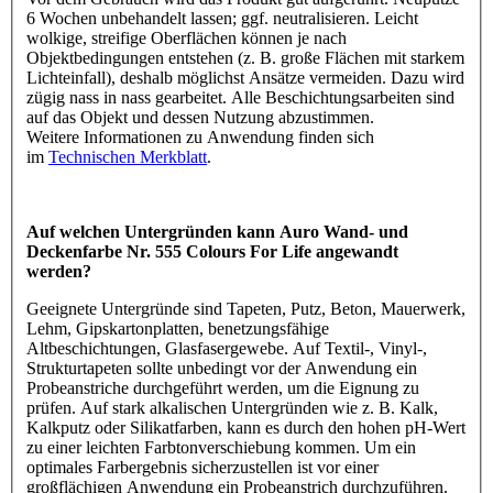
6 Wochen unbehandelt lassen; ggf. neutralisieren. Leicht
wolkige, streifige Oberflächen können je nach
Objektbedingungen entstehen (z. B. große Flächen mit starkem
Lichteinfall), deshalb möglichst Ansätze vermeiden. Dazu wird
zügig nass in nass gearbeitet. Alle Beschichtungsarbeiten sind
auf das Objekt und dessen Nutzung abzustimmen.
Weitere Informationen zu Anwendung finden sich
im
Technischen Merkblatt
.
Auf welchen Untergründen kann Auro Wand- und
Deckenfarbe Nr. 555 Colours For Life angewandt
werden?
Geeignete Untergründe sind Tapeten, Putz, Beton, Mauerwerk,
Lehm, Gipskartonplatten, benetzungsfähige
Altbeschichtungen, Glasfasergewebe. Auf Textil-, Vinyl-,
Strukturtapeten sollte unbedingt vor der Anwendung ein
Probeanstriche durchgeführt werden, um die Eignung zu
prüfen. Auf stark alkalischen Untergründen wie z. B. Kalk,
Kalkputz oder Silikatfarben, kann es durch den hohen pH-Wert
zu einer leichten Farbtonverschiebung kommen. Um ein
optimales Farbergebnis sicherzustellen ist vor einer
großflächigen Anwendung ein Probeanstrich durchzuführen.