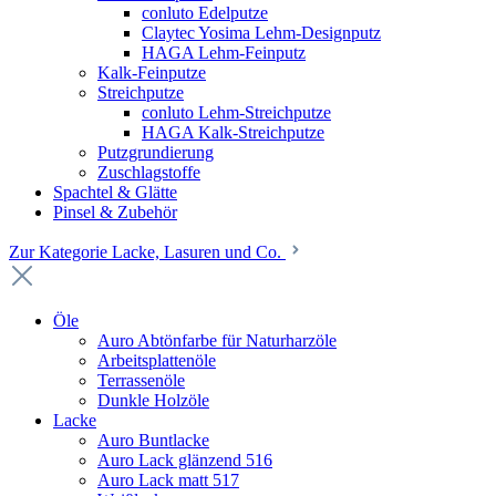
conluto Edelputze
Claytec Yosima Lehm-Designputz
HAGA Lehm-Feinputz
Kalk-Feinputze
Streichputze
conluto Lehm-Streichputze
HAGA Kalk-Streichputze
Putzgrundierung
Zuschlagstoffe
Spachtel & Glätte
Pinsel & Zubehör
Zur Kategorie Lacke, Lasuren und Co.
Öle
Auro Abtönfarbe für Naturharzöle
Arbeitsplattenöle
Terrassenöle
Dunkle Holzöle
Lacke
Auro Buntlacke
Auro Lack glänzend 516
Auro Lack matt 517