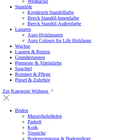
Weißlacke
Standöle
Kreidezeit Standölfarbe
Beeck Standöl-Innenfarbe
Beeck Standöl-Außenfarbe
Lasuren
Auro Holzlasuren
Auro Colours for Life Holzlasur
Wachse
Laugen & Beizen
Grundierungen
Pigmente & Abtönfarbe
Spachtel
Reiniger & Pflege
Pinsel & Zubehör
Zur Kategorie Wohnen
Böden
Massivholzdielen
Parkett
Kork
Teppiche
Bodenreinigung & Bodenpflege