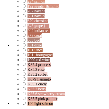
234 salmon
192 greater flamingo
707 havana
681 navajo
679 cherokee
643 grape jam
504 indian red
278 coral
663 bud
651 dixie
1013 inca
1011 bourgogne
1000 red wine
K35.4 princess
K35.3 rose
K35.2 sorbet
K679 flamingo
K35.1 cindy
K35.7 berry
K35.6 strawberry cream
K35.5 pink panther
190 light salmon