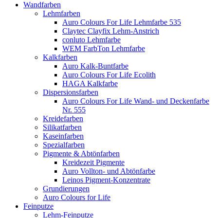
Wandfarben
Lehmfarben
Auro Colours For Life Lehmfarbe 535
Claytec Clayfix Lehm-Anstrich
conluto Lehmfarbe
WEM FarbTon Lehmfarbe
Kalkfarben
Auro Kalk-Buntfarbe
Auro Colours For Life Ecolith
HAGA Kalkfarbe
Dispersionsfarben
Auro Colours For Life Wand- und Deckenfarbe
Nr. 555
Kreidefarben
Silikatfarben
Kaseinfarben
Spezialfarben
Pigmente & Abtönfarben
Kreidezeit Pigmente
Auro Vollton- und Abtönfarbe
Leinos Pigment-Konzentrate
Grundierungen
Auro Colours for Life
Feinputze
Lehm-Feinputze