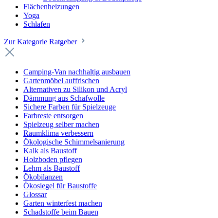
Flächenheizungen
Yoga
Schlafen
Zur Kategorie Ratgeber
Camping-Van nachhaltig ausbauen
Gartenmöbel auffrischen
Alternativen zu Silikon und Acryl
Dämmung aus Schafwolle
Sichere Farben für Spielzeuge
Farbreste entsorgen
Spielzeug selber machen
Raumklima verbessern
Ökologische Schimmelsanierung
Kalk als Baustoff
Holzboden pflegen
Lehm als Baustoff
Ökobilanzen
Ökosiegel für Baustoffe
Glossar
Garten winterfest machen
Schadstoffe beim Bauen