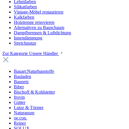
Lehmfarben
Silikatfarben
Vintage-Möbel restaurieren
Kalkfarben
Holztreppe renovieren
Alternativen zu Bauschaum
Dampfbremsen & Luftdichtung
Innendämmung
Streichputze
Zur Kategorie Unsere Händler
Bauart:Naturbaustoffe
Bauladen
Baunetz
Biber
Bischoff & Kohlstetter
frovin
Gütter
Lutze & Törmer
Naturanum
oe.con.
Reiner
SOLUX