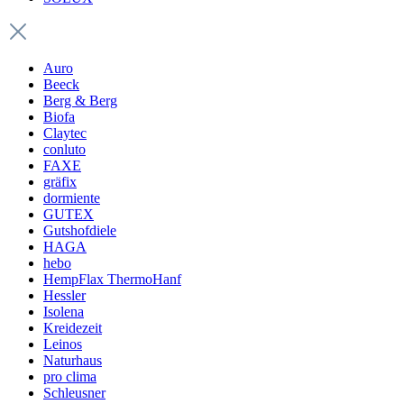
Auro
Beeck
Berg & Berg
Biofa
Claytec
conluto
FAXE
gräfix
dormiente
GUTEX
Gutshofdiele
HAGA
hebo
HempFlax ThermoHanf
Hessler
Isolena
Kreidezeit
Leinos
Naturhaus
pro clima
Schleusner