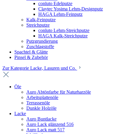
conluto Edelputze
Claytec Yosima Lehm-Designputz
HAGA Lehm-Feinputz
Kalk-Feinputze
Streichputze
conluto Lehm-Streichputze
HAGA Kalk-Streichputze
Putzgrundierung
Zuschlagstoffe
Spachtel & Glätte
Pinsel & Zubehör
Zur Kategorie Lacke, Lasuren und Co.
Öle
Auro Abtönfarbe für Naturharzöle
Arbeitsplattenöle
Terrassenöle
Dunkle Holzöle
Lacke
Auro Buntlacke
Auro Lack glänzend 516
Auro Lack matt 517