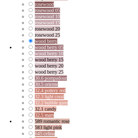
rosewood
rosewood 05
rosewood 10
rosewood 15
rosewood 20
rosewood 25
wood berry
wood berry 05
wood berry 10
wood berry 15
wood berry 20
wood berry 25
30.6 pompadour
30.5 oriente
32.4 pottery red
32.3 light coral
32.2 bubble gum
32.1 candy
32.5 mars
589 romantic rose
583 light pink
645 celina