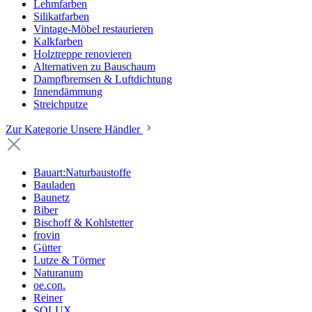
Lehmfarben
Silikatfarben
Vintage-Möbel restaurieren
Kalkfarben
Holztreppe renovieren
Alternativen zu Bauschaum
Dampfbremsen & Luftdichtung
Innendämmung
Streichputze
Zur Kategorie Unsere Händler
Bauart:Naturbaustoffe
Bauladen
Baunetz
Biber
Bischoff & Kohlstetter
frovin
Gütter
Lutze & Törmer
Naturanum
oe.con.
Reiner
SOLUX