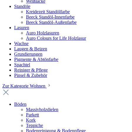
Weißlacke
Standöle
Kreidezeit Standölfarbe
Beeck Standöl-Innenfarbe
Beeck Standöl-Außenfarbe
Lasuren
Auro Holzlasuren
Auro Colours for Life Holzlasur
Wachse
Laugen & Beizen
Grundierungen
Pigmente & Abtönfarbe
Spachtel
Reiniger & Pflege
Pinsel & Zubehör
Zur Kategorie Wohnen
Böden
Massivholzdielen
Parkett
Kork
Teppiche
Bodenreinigung & Bodenpflege