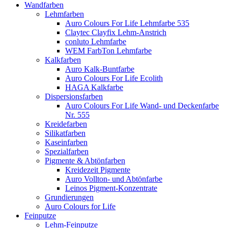
Wandfarben
Lehmfarben
Auro Colours For Life Lehmfarbe 535
Claytec Clayfix Lehm-Anstrich
conluto Lehmfarbe
WEM FarbTon Lehmfarbe
Kalkfarben
Auro Kalk-Buntfarbe
Auro Colours For Life Ecolith
HAGA Kalkfarbe
Dispersionsfarben
Auro Colours For Life Wand- und Deckenfarbe
Nr. 555
Kreidefarben
Silikatfarben
Kaseinfarben
Spezialfarben
Pigmente & Abtönfarben
Kreidezeit Pigmente
Auro Vollton- und Abtönfarbe
Leinos Pigment-Konzentrate
Grundierungen
Auro Colours for Life
Feinputze
Lehm-Feinputze