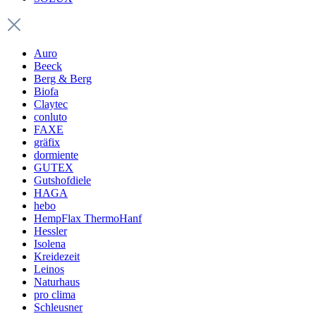
Auro
Beeck
Berg & Berg
Biofa
Claytec
conluto
FAXE
gräfix
dormiente
GUTEX
Gutshofdiele
HAGA
hebo
HempFlax ThermoHanf
Hessler
Isolena
Kreidezeit
Leinos
Naturhaus
pro clima
Schleusner