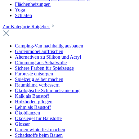
Flächenheizungen
Yoga
Schlafen
Zur Kategorie Ratgeber
Camping-Van nachhaltig ausbauen
Gartenmöbel auffrischen
Alternativen zu Silikon und Acryl
Dämmung aus Schafwolle
Sichere Farben für Spielzeuge
Farbreste entsorgen
Spielzeug selber machen
Raumklima verbessern
Ökologische Schimmelsanierung
Kalk als Baustoff
Holzboden pflegen
Lehm als Baustoff
Ökobilanzen
Ökosiegel für Baustoffe
Glossar
Garten winterfest machen
Schadstoffe beim Bauen