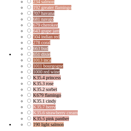
234 salmon
192 greater flamingo
707 havana
681 navajo
679 cherokee
643 grape jam
504 indian red
278 coral
663 bud
651 dixie
1013 inca
1011 bourgogne
1000 red wine
K35.4 princess
K35.3 rose
K35.2 sorbet
K679 flamingo
K35.1 cindy
K35.7 berry
K35.6 strawberry cream
K35.5 pink panther
190 light salmon