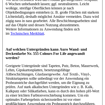
6 Wochen unbehandelt lassen; ggf. neutralisieren. Leicht
wolkige, streifige Oberflächen können je nach
Objektbedingungen entstehen (z. B. große Flächen mit starkem
Lichteinfall), deshalb möglichst Ansätze vermeiden. Dazu wird
zügig nass in nass gearbeitet. Alle Beschichtungsarbeiten sind
auf das Objekt und dessen Nutzung abzustimmen.
Weitere Informationen zu Anwendung finden sich
im
Technischen Merkblatt
.
Auf welchen Untergründen kann Auro Wand- und
Deckenfarbe Nr. 555 Colours For Life angewandt
werden?
Geeignete Untergründe sind Tapeten, Putz, Beton, Mauerwerk,
Lehm, Gipskartonplatten, benetzungsfähige
Altbeschichtungen, Glasfasergewebe. Auf Textil-, Vinyl-,
Strukturtapeten sollte unbedingt vor der Anwendung ein
Probeanstriche durchgeführt werden, um die Eignung zu
prüfen. Auf stark alkalischen Untergründen wie z. B. Kalk,
Kalkputz oder Silikatfarben, kann es durch den hohen pH-Wert
zu einer leichten Farbtonverschiebung kommen. Um ein
optimales Farbergebnis sicherzustellen ist vor einer
großflächigen Anwendung ein Probeanstrich durchzuführen.