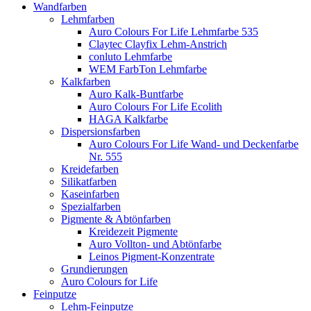
Wandfarben
Lehmfarben
Auro Colours For Life Lehmfarbe 535
Claytec Clayfix Lehm-Anstrich
conluto Lehmfarbe
WEM FarbTon Lehmfarbe
Kalkfarben
Auro Kalk-Buntfarbe
Auro Colours For Life Ecolith
HAGA Kalkfarbe
Dispersionsfarben
Auro Colours For Life Wand- und Deckenfarbe
Nr. 555
Kreidefarben
Silikatfarben
Kaseinfarben
Spezialfarben
Pigmente & Abtönfarben
Kreidezeit Pigmente
Auro Vollton- und Abtönfarbe
Leinos Pigment-Konzentrate
Grundierungen
Auro Colours for Life
Feinputze
Lehm-Feinputze