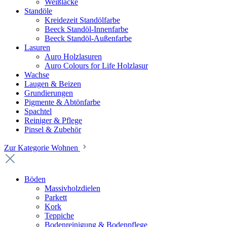
Weißlacke
Standöle
Kreidezeit Standölfarbe
Beeck Standöl-Innenfarbe
Beeck Standöl-Außenfarbe
Lasuren
Auro Holzlasuren
Auro Colours for Life Holzlasur
Wachse
Laugen & Beizen
Grundierungen
Pigmente & Abtönfarbe
Spachtel
Reiniger & Pflege
Pinsel & Zubehör
Zur Kategorie Wohnen
Böden
Massivholzdielen
Parkett
Kork
Teppiche
Bodenreinigung & Bodenpflege