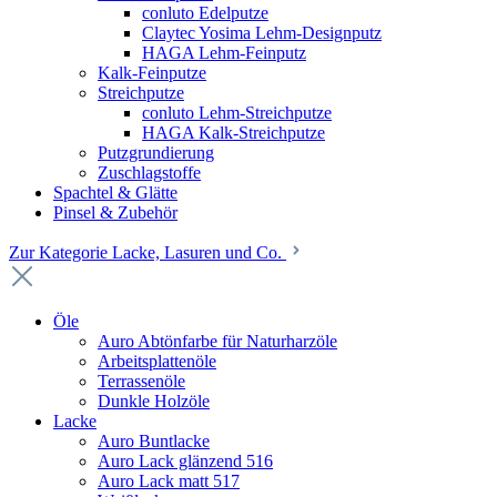
conluto Edelputze
Claytec Yosima Lehm-Designputz
HAGA Lehm-Feinputz
Kalk-Feinputze
Streichputze
conluto Lehm-Streichputze
HAGA Kalk-Streichputze
Putzgrundierung
Zuschlagstoffe
Spachtel & Glätte
Pinsel & Zubehör
Zur Kategorie Lacke, Lasuren und Co.
Öle
Auro Abtönfarbe für Naturharzöle
Arbeitsplattenöle
Terrassenöle
Dunkle Holzöle
Lacke
Auro Buntlacke
Auro Lack glänzend 516
Auro Lack matt 517