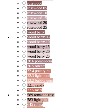
rosewood
rosewood 05
rosewood 10
rosewood 15
rosewood 20
rosewood 25
wood berry
wood berry 05
wood berry 10
wood berry 15
wood berry 20
wood berry 25
30.6 pompadour
30.5 oriente
32.4 pottery red
32.3 light coral
32.2 bubble gum
32.1 candy
32.5 mars
589 romantic rose
583 light pink
645 celina