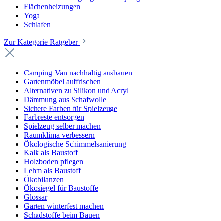
Flächenheizungen
Yoga
Schlafen
Zur Kategorie Ratgeber
Camping-Van nachhaltig ausbauen
Gartenmöbel auffrischen
Alternativen zu Silikon und Acryl
Dämmung aus Schafwolle
Sichere Farben für Spielzeuge
Farbreste entsorgen
Spielzeug selber machen
Raumklima verbessern
Ökologische Schimmelsanierung
Kalk als Baustoff
Holzboden pflegen
Lehm als Baustoff
Ökobilanzen
Ökosiegel für Baustoffe
Glossar
Garten winterfest machen
Schadstoffe beim Bauen