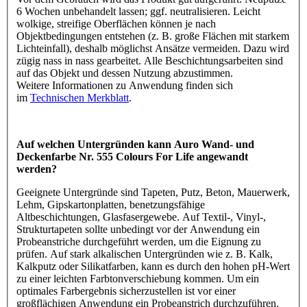
6 Wochen unbehandelt lassen; ggf. neutralisieren. Leicht
wolkige, streifige Oberflächen können je nach
Objektbedingungen entstehen (z. B. große Flächen mit starkem
Lichteinfall), deshalb möglichst Ansätze vermeiden. Dazu wird
zügig nass in nass gearbeitet. Alle Beschichtungsarbeiten sind
auf das Objekt und dessen Nutzung abzustimmen.
Weitere Informationen zu Anwendung finden sich
im
Technischen Merkblatt
.
Auf welchen Untergründen kann Auro Wand- und
Deckenfarbe Nr. 555 Colours For Life angewandt
werden?
Geeignete Untergründe sind Tapeten, Putz, Beton, Mauerwerk,
Lehm, Gipskartonplatten, benetzungsfähige
Altbeschichtungen, Glasfasergewebe. Auf Textil-, Vinyl-,
Strukturtapeten sollte unbedingt vor der Anwendung ein
Probeanstriche durchgeführt werden, um die Eignung zu
prüfen. Auf stark alkalischen Untergründen wie z. B. Kalk,
Kalkputz oder Silikatfarben, kann es durch den hohen pH-Wert
zu einer leichten Farbtonverschiebung kommen. Um ein
optimales Farbergebnis sicherzustellen ist vor einer
großflächigen Anwendung ein Probeanstrich durchzuführen.