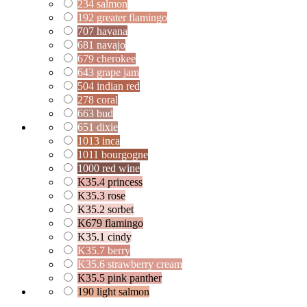
234 salmon
192 greater flamingo
707 havana
681 navajo
679 cherokee
643 grape jam
504 indian red
278 coral
663 bud
651 dixie
1013 inca
1011 bourgogne
1000 red wine
K35.4 princess
K35.3 rose
K35.2 sorbet
K679 flamingo
K35.1 cindy
K35.7 berry
K35.6 strawberry cream
K35.5 pink panther
190 light salmon