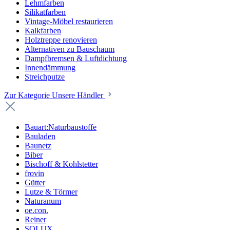
Lehmfarben
Silikatfarben
Vintage-Möbel restaurieren
Kalkfarben
Holztreppe renovieren
Alternativen zu Bauschaum
Dampfbremsen & Luftdichtung
Innendämmung
Streichputze
Zur Kategorie Unsere Händler
Bauart:Naturbaustoffe
Bauladen
Baunetz
Biber
Bischoff & Kohlstetter
frovin
Gütter
Lutze & Törmer
Naturanum
oe.con.
Reiner
SOLUX