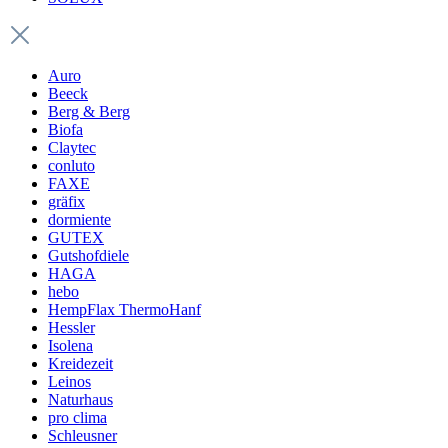
Auro
Beeck
Berg & Berg
Biofa
Claytec
conluto
FAXE
gräfix
dormiente
GUTEX
Gutshofdiele
HAGA
hebo
HempFlax ThermoHanf
Hessler
Isolena
Kreidezeit
Leinos
Naturhaus
pro clima
Schleusner