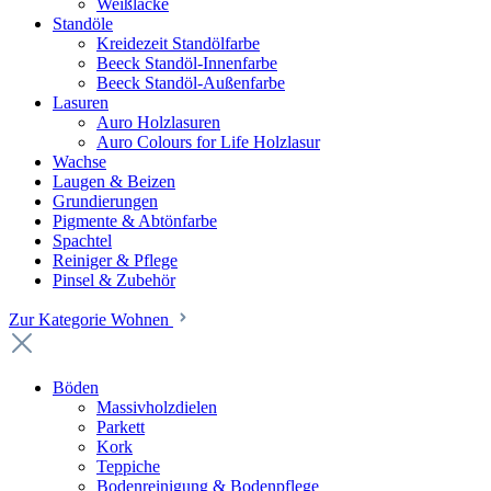
Weißlacke
Standöle
Kreidezeit Standölfarbe
Beeck Standöl-Innenfarbe
Beeck Standöl-Außenfarbe
Lasuren
Auro Holzlasuren
Auro Colours for Life Holzlasur
Wachse
Laugen & Beizen
Grundierungen
Pigmente & Abtönfarbe
Spachtel
Reiniger & Pflege
Pinsel & Zubehör
Zur Kategorie Wohnen
Böden
Massivholzdielen
Parkett
Kork
Teppiche
Bodenreinigung & Bodenpflege