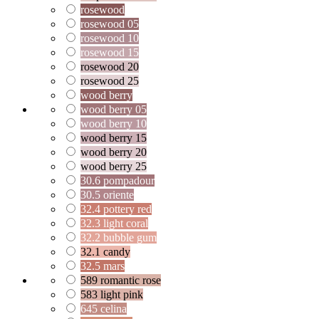
rosewood
rosewood 05
rosewood 10
rosewood 15
rosewood 20
rosewood 25
wood berry
wood berry 05
wood berry 10
wood berry 15
wood berry 20
wood berry 25
30.6 pompadour
30.5 oriente
32.4 pottery red
32.3 light coral
32.2 bubble gum
32.1 candy
32.5 mars
589 romantic rose
583 light pink
645 celina