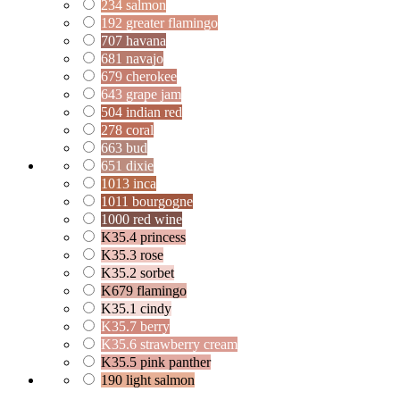
234 salmon
192 greater flamingo
707 havana
681 navajo
679 cherokee
643 grape jam
504 indian red
278 coral
663 bud
651 dixie
1013 inca
1011 bourgogne
1000 red wine
K35.4 princess
K35.3 rose
K35.2 sorbet
K679 flamingo
K35.1 cindy
K35.7 berry
K35.6 strawberry cream
K35.5 pink panther
190 light salmon