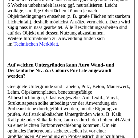
6 Wochen unbehandelt lassen; ggf. neutralisieren. Leicht
wolkige, streifige Oberflächen können je nach
Objektbedingungen entstehen (z. B. große Flächen mit starkem
Lichteinfall), deshalb möglichst Ansätze vermeiden. Dazu wird
zügig nass in nass gearbeitet. Alle Beschichtungsarbeiten sind
auf das Objekt und dessen Nutzung abzustimmen.
Weitere Informationen zu Anwendung finden sich
im
Technischen Merkblatt
.
Auf welchen Untergründen kann Auro Wand- und
Deckenfarbe Nr. 555 Colours For Life angewandt
werden?
Geeignete Untergründe sind Tapeten, Putz, Beton, Mauerwerk,
Lehm, Gipskartonplatten, benetzungsfähige
Altbeschichtungen, Glasfasergewebe. Auf Textil-, Vinyl-,
Strukturtapeten sollte unbedingt vor der Anwendung ein
Probeanstriche durchgeführt werden, um die Eignung zu
prüfen. Auf stark alkalischen Untergründen wie z. B. Kalk,
Kalkputz oder Silikatfarben, kann es durch den hohen pH-Wert
zu einer leichten Farbtonverschiebung kommen. Um ein
optimales Farbergebnis sicherzustellen ist vor einer
großflächigen Anwendung ein Probeanstrich durchzuführen.