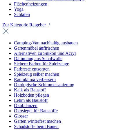
Flächenheizungen
Yoga
Schlafen
Zur Kategorie Ratgeber
Camping-Van nachhaltig ausbauen
Gartenmöbel auffrischen
Alternativen zu Silikon und Acryl
Dämmung aus Schafwolle
Sichere Farben für Spielzeuge
Farbreste entsorgen
Spielzeug selber machen
Raumklima verbessern
Ökologische Schimmelsanierung
Kalk als Baustoff
Holzboden pflegen
Lehm als Baustoff
Ökobilanzen
Ökosiegel für Baustoffe
Glossar
Garten winterfest machen
Schadstoffe beim Bauen