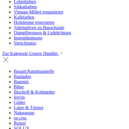
Lehmfarben
Silikatfarben
Vintage-Möbel restaurieren
Kalkfarben
Holztreppe renovieren
Alternativen zu Bauschaum
Dampfbremsen & Luftdichtung
Innendämmung
Streichputze
Zur Kategorie Unsere Händler
Bauart:Naturbaustoffe
Bauladen
Baunetz
Biber
Bischoff & Kohlstetter
frovin
Gütter
Lutze & Törmer
Naturanum
oe.con.
Reiner
SOLUX