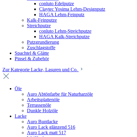
conluto Edelputze
Claytec Yosima Lehm-Designputz
HAGA Lehm-Feinputz
Kalk-Feinputze
Streichputze
conluto Lehm-Streichputze
HAGA Kalk-Streichputze
Putzgrundierung
Zuschlagstoffe
Spachtel & Glätte
Pinsel & Zubehör
Zur Kategorie Lacke, Lasuren und Co.
Öle
Auro Abtönfarbe für Naturharzöle
Arbeitsplattenöle
Terrassenöle
Dunkle Holzöle
Lacke
Auro Buntlacke
Auro Lack glänzend 516
Auro Lack matt 517