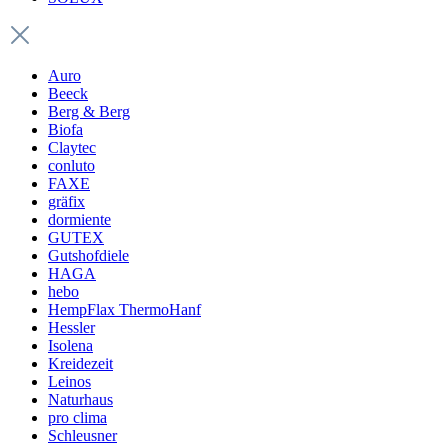
Auro
Beeck
Berg & Berg
Biofa
Claytec
conluto
FAXE
gräfix
dormiente
GUTEX
Gutshofdiele
HAGA
hebo
HempFlax ThermoHanf
Hessler
Isolena
Kreidezeit
Leinos
Naturhaus
pro clima
Schleusner