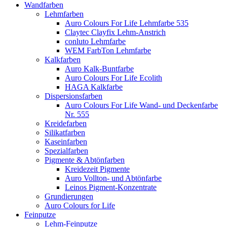
Wandfarben
Lehmfarben
Auro Colours For Life Lehmfarbe 535
Claytec Clayfix Lehm-Anstrich
conluto Lehmfarbe
WEM FarbTon Lehmfarbe
Kalkfarben
Auro Kalk-Buntfarbe
Auro Colours For Life Ecolith
HAGA Kalkfarbe
Dispersionsfarben
Auro Colours For Life Wand- und Deckenfarbe
Nr. 555
Kreidefarben
Silikatfarben
Kaseinfarben
Spezialfarben
Pigmente & Abtönfarben
Kreidezeit Pigmente
Auro Vollton- und Abtönfarbe
Leinos Pigment-Konzentrate
Grundierungen
Auro Colours for Life
Feinputze
Lehm-Feinputze