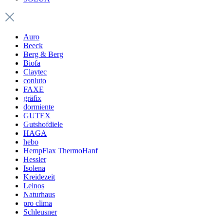
Auro
Beeck
Berg & Berg
Biofa
Claytec
conluto
FAXE
gräfix
dormiente
GUTEX
Gutshofdiele
HAGA
hebo
HempFlax ThermoHanf
Hessler
Isolena
Kreidezeit
Leinos
Naturhaus
pro clima
Schleusner