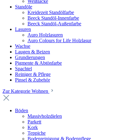
Weißlacke
Standöle
Kreidezeit Standölfarbe
Beeck Standöl-Innenfarbe
Beeck Standöl-Außenfarbe
Lasuren
Auro Holzlasuren
Auro Colours for Life Holzlasur
Wachse
Laugen & Beizen
Grundierungen
Pigmente & Abtönfarbe
Spachtel
Reiniger & Pflege
Pinsel & Zubehör
Zur Kategorie Wohnen
Böden
Massivholzdielen
Parkett
Kork
Teppiche
Bodenreinigung & Bodenpflege