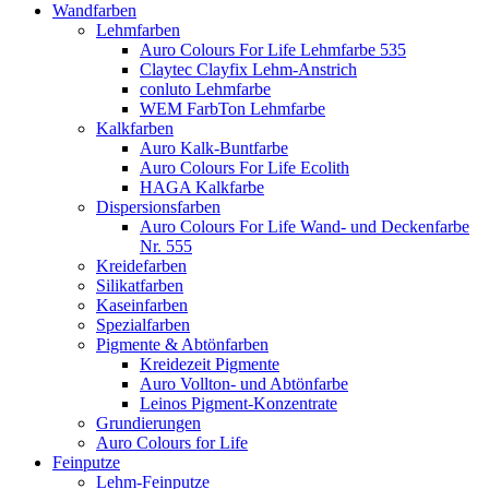
Wandfarben
Lehmfarben
Auro Colours For Life Lehmfarbe 535
Claytec Clayfix Lehm-Anstrich
conluto Lehmfarbe
WEM FarbTon Lehmfarbe
Kalkfarben
Auro Kalk-Buntfarbe
Auro Colours For Life Ecolith
HAGA Kalkfarbe
Dispersionsfarben
Auro Colours For Life Wand- und Deckenfarbe
Nr. 555
Kreidefarben
Silikatfarben
Kaseinfarben
Spezialfarben
Pigmente & Abtönfarben
Kreidezeit Pigmente
Auro Vollton- und Abtönfarbe
Leinos Pigment-Konzentrate
Grundierungen
Auro Colours for Life
Feinputze
Lehm-Feinputze