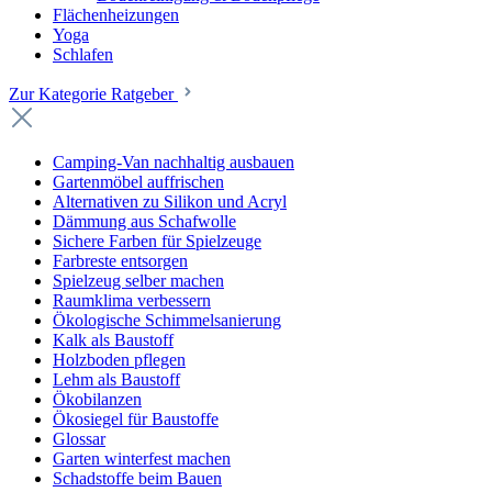
Flächenheizungen
Yoga
Schlafen
Zur Kategorie Ratgeber
Camping-Van nachhaltig ausbauen
Gartenmöbel auffrischen
Alternativen zu Silikon und Acryl
Dämmung aus Schafwolle
Sichere Farben für Spielzeuge
Farbreste entsorgen
Spielzeug selber machen
Raumklima verbessern
Ökologische Schimmelsanierung
Kalk als Baustoff
Holzboden pflegen
Lehm als Baustoff
Ökobilanzen
Ökosiegel für Baustoffe
Glossar
Garten winterfest machen
Schadstoffe beim Bauen