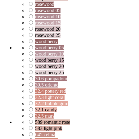
rosewood
rosewood 05
rosewood 10
rosewood 15
rosewood 20
rosewood 25
wood berry
wood berry 05
wood berry 10
wood berry 15
wood berry 20
wood berry 25
30.6 pompadour
30.5 oriente
32.4 pottery red
32.3 light coral
32.2 bubble gum
32.1 candy
32.5 mars
589 romantic rose
583 light pink
645 celina