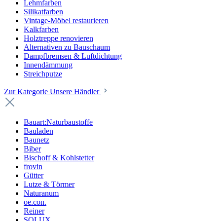
Lehmfarben
Silikatfarben
Vintage-Möbel restaurieren
Kalkfarben
Holztreppe renovieren
Alternativen zu Bauschaum
Dampfbremsen & Luftdichtung
Innendämmung
Streichputze
Zur Kategorie Unsere Händler
Bauart:Naturbaustoffe
Bauladen
Baunetz
Biber
Bischoff & Kohlstetter
frovin
Gütter
Lutze & Törmer
Naturanum
oe.con.
Reiner
SOLUX