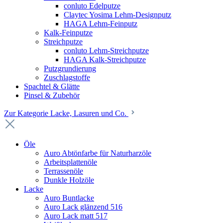
conluto Edelputze
Claytec Yosima Lehm-Designputz
HAGA Lehm-Feinputz
Kalk-Feinputze
Streichputze
conluto Lehm-Streichputze
HAGA Kalk-Streichputze
Putzgrundierung
Zuschlagstoffe
Spachtel & Glätte
Pinsel & Zubehör
Zur Kategorie Lacke, Lasuren und Co.
Öle
Auro Abtönfarbe für Naturharzöle
Arbeitsplattenöle
Terrassenöle
Dunkle Holzöle
Lacke
Auro Buntlacke
Auro Lack glänzend 516
Auro Lack matt 517