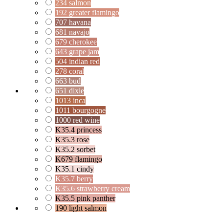
234 salmon
192 greater flamingo
707 havana
681 navajo
679 cherokee
643 grape jam
504 indian red
278 coral
663 bud
651 dixie
1013 inca
1011 bourgogne
1000 red wine
K35.4 princess
K35.3 rose
K35.2 sorbet
K679 flamingo
K35.1 cindy
K35.7 berry
K35.6 strawberry cream
K35.5 pink panther
190 light salmon