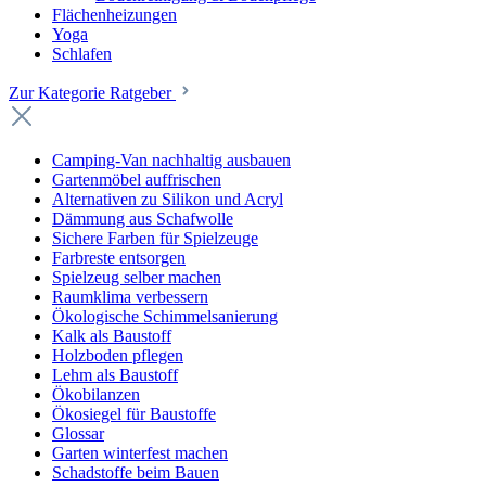
Flächenheizungen
Yoga
Schlafen
Zur Kategorie Ratgeber
Camping-Van nachhaltig ausbauen
Gartenmöbel auffrischen
Alternativen zu Silikon und Acryl
Dämmung aus Schafwolle
Sichere Farben für Spielzeuge
Farbreste entsorgen
Spielzeug selber machen
Raumklima verbessern
Ökologische Schimmelsanierung
Kalk als Baustoff
Holzboden pflegen
Lehm als Baustoff
Ökobilanzen
Ökosiegel für Baustoffe
Glossar
Garten winterfest machen
Schadstoffe beim Bauen