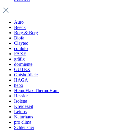
Auro
Beeck
Berg & Berg
Biofa
Claytec
conluto
FAXE
gräfix
dormiente
GUTEX
Gutshofdiele
HAGA
hebo
HempFlax ThermoHanf
Hessler
Isolena
Kreidezeit
Leinos
Naturhaus
pro clima
Schleusner