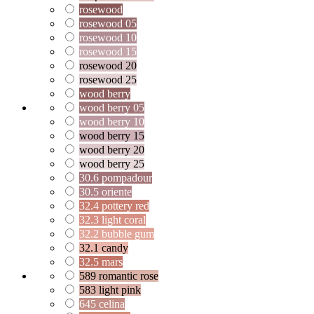
rosewood
rosewood 05
rosewood 10
rosewood 15
rosewood 20
rosewood 25
wood berry
wood berry 05
wood berry 10
wood berry 15
wood berry 20
wood berry 25
30.6 pompadour
30.5 oriente
32.4 pottery red
32.3 light coral
32.2 bubble gum
32.1 candy
32.5 mars
589 romantic rose
583 light pink
645 celina