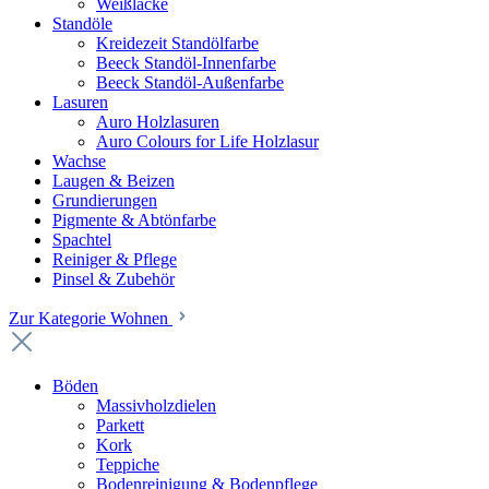
Weißlacke
Standöle
Kreidezeit Standölfarbe
Beeck Standöl-Innenfarbe
Beeck Standöl-Außenfarbe
Lasuren
Auro Holzlasuren
Auro Colours for Life Holzlasur
Wachse
Laugen & Beizen
Grundierungen
Pigmente & Abtönfarbe
Spachtel
Reiniger & Pflege
Pinsel & Zubehör
Zur Kategorie Wohnen
Böden
Massivholzdielen
Parkett
Kork
Teppiche
Bodenreinigung & Bodenpflege