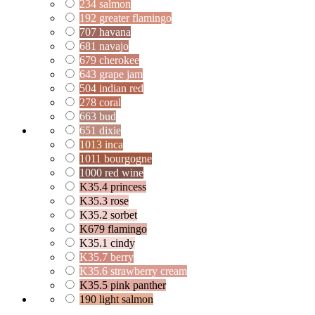
234 salmon
192 greater flamingo
707 havana
681 navajo
679 cherokee
643 grape jam
504 indian red
278 coral
663 bud
651 dixie
1013 inca
1011 bourgogne
1000 red wine
K35.4 princess
K35.3 rose
K35.2 sorbet
K679 flamingo
K35.1 cindy
K35.7 berry
K35.6 strawberry cream
K35.5 pink panther
190 light salmon