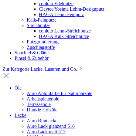
conluto Edelputze
Claytec Yosima Lehm-Designputz
HAGA Lehm-Feinputz
Kalk-Feinputze
Streichputze
conluto Lehm-Streichputze
HAGA Kalk-Streichputze
Putzgrundierung
Zuschlagstoffe
Spachtel & Glätte
Pinsel & Zubehör
Zur Kategorie Lacke, Lasuren und Co.
Öle
Auro Abtönfarbe für Naturharzöle
Arbeitsplattenöle
Terrassenöle
Dunkle Holzöle
Lacke
Auro Buntlacke
Auro Lack glänzend 516
Auro Lack matt 517