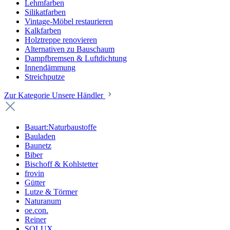
Lehmfarben
Silikatfarben
Vintage-Möbel restaurieren
Kalkfarben
Holztreppe renovieren
Alternativen zu Bauschaum
Dampfbremsen & Luftdichtung
Innendämmung
Streichputze
Zur Kategorie Unsere Händler
Bauart:Naturbaustoffe
Bauladen
Baunetz
Biber
Bischoff & Kohlstetter
frovin
Gütter
Lutze & Törmer
Naturanum
oe.con.
Reiner
SOLUX