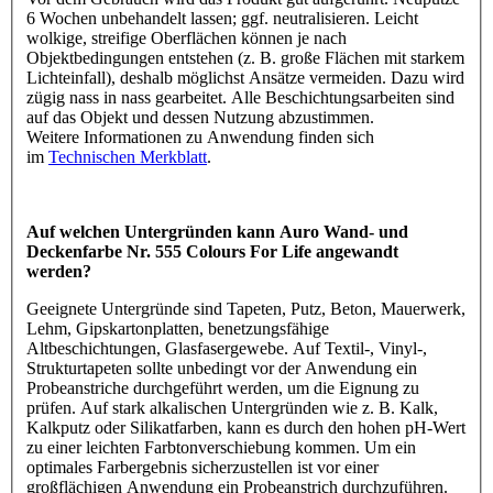
6 Wochen unbehandelt lassen; ggf. neutralisieren. Leicht
wolkige, streifige Oberflächen können je nach
Objektbedingungen entstehen (z. B. große Flächen mit starkem
Lichteinfall), deshalb möglichst Ansätze vermeiden. Dazu wird
zügig nass in nass gearbeitet. Alle Beschichtungsarbeiten sind
auf das Objekt und dessen Nutzung abzustimmen.
Weitere Informationen zu Anwendung finden sich
im
Technischen Merkblatt
.
Auf welchen Untergründen kann Auro Wand- und
Deckenfarbe Nr. 555 Colours For Life angewandt
werden?
Geeignete Untergründe sind Tapeten, Putz, Beton, Mauerwerk,
Lehm, Gipskartonplatten, benetzungsfähige
Altbeschichtungen, Glasfasergewebe. Auf Textil-, Vinyl-,
Strukturtapeten sollte unbedingt vor der Anwendung ein
Probeanstriche durchgeführt werden, um die Eignung zu
prüfen. Auf stark alkalischen Untergründen wie z. B. Kalk,
Kalkputz oder Silikatfarben, kann es durch den hohen pH-Wert
zu einer leichten Farbtonverschiebung kommen. Um ein
optimales Farbergebnis sicherzustellen ist vor einer
großflächigen Anwendung ein Probeanstrich durchzuführen.