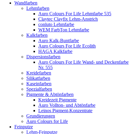
Wandfarben
Lehmfarben
Auro Colours For Life Lehmfarbe 535
Claytec Clayfix Lehm-Anstrich
conluto Lehmfarbe
WEM FarbTon Lehmfarbe
Kalkfarben
Auro Kalk-Buntfarbe
Auro Colours For Life Ecolith
HAGA Kalkfarbe
Dispersionsfarben
Auro Colours For Life Wand- und Deckenfarbe
Nr. 555
Kreidefarben
Silikatfarben
Kaseinfarben
Spezialfarben
Pigmente & Abtönfarben
Kreidezeit Pigmente
Auro Vollton- und Abtönfarbe
Leinos Pigment-Konzentrate
Grundierungen
Auro Colours for Life
Feinputze
Lehm-Feinputze