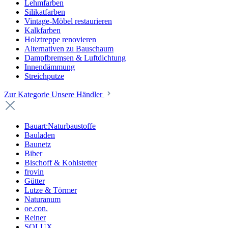
Lehmfarben
Silikatfarben
Vintage-Möbel restaurieren
Kalkfarben
Holztreppe renovieren
Alternativen zu Bauschaum
Dampfbremsen & Luftdichtung
Innendämmung
Streichputze
Zur Kategorie Unsere Händler
Bauart:Naturbaustoffe
Bauladen
Baunetz
Biber
Bischoff & Kohlstetter
frovin
Gütter
Lutze & Törmer
Naturanum
oe.con.
Reiner
SOLUX