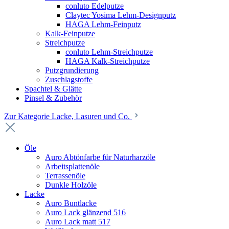
conluto Edelputze
Claytec Yosima Lehm-Designputz
HAGA Lehm-Feinputz
Kalk-Feinputze
Streichputze
conluto Lehm-Streichputze
HAGA Kalk-Streichputze
Putzgrundierung
Zuschlagstoffe
Spachtel & Glätte
Pinsel & Zubehör
Zur Kategorie Lacke, Lasuren und Co.
Öle
Auro Abtönfarbe für Naturharzöle
Arbeitsplattenöle
Terrassenöle
Dunkle Holzöle
Lacke
Auro Buntlacke
Auro Lack glänzend 516
Auro Lack matt 517