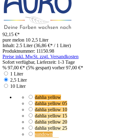
92,15 €*
pure melon 10
2,5 Liter
Inhalt:
2.5 Liter
(36,86 €* / 1 Liter)
Produktnummer:
11150.98
Preise inkl. MwSt. zzgl. Versandkosten
Sofort verfügbar, Lieferzeit: 1-3 Tage
%
97,00 €*
(5% gespart)
vorher 97,00 €*
1 Liter
2,5 Liter
10 Liter
dahlia yellow
dahlia yellow 05
dahlia yellow 10
dahlia yellow 15
dahlia yellow 20
dahlia yellow 25
sundown