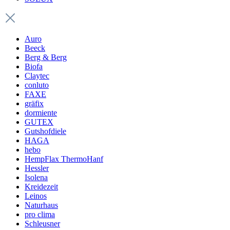
Auro
Beeck
Berg & Berg
Biofa
Claytec
conluto
FAXE
gräfix
dormiente
GUTEX
Gutshofdiele
HAGA
hebo
HempFlax ThermoHanf
Hessler
Isolena
Kreidezeit
Leinos
Naturhaus
pro clima
Schleusner