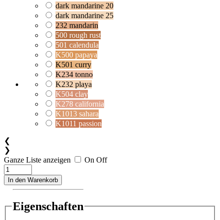
dark mandarine 20
dark mandarine 25
232 mandarin
500 rough rust
501 calendula
K500 papaya
K501 curry
K234 tonno
K232 playa
K504 clay
K278 california
K1013 sahara
K1011 passion
❮
❯
Ganze Liste anzeigen
On
Off
In den Warenkorb
Eigenschaften