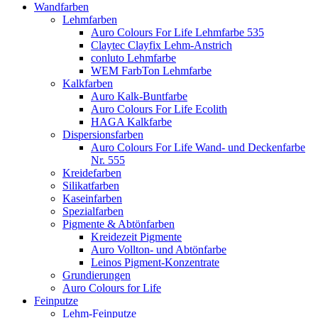
Wandfarben
Lehmfarben
Auro Colours For Life Lehmfarbe 535
Claytec Clayfix Lehm-Anstrich
conluto Lehmfarbe
WEM FarbTon Lehmfarbe
Kalkfarben
Auro Kalk-Buntfarbe
Auro Colours For Life Ecolith
HAGA Kalkfarbe
Dispersionsfarben
Auro Colours For Life Wand- und Deckenfarbe
Nr. 555
Kreidefarben
Silikatfarben
Kaseinfarben
Spezialfarben
Pigmente & Abtönfarben
Kreidezeit Pigmente
Auro Vollton- und Abtönfarbe
Leinos Pigment-Konzentrate
Grundierungen
Auro Colours for Life
Feinputze
Lehm-Feinputze