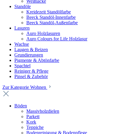
Weißlacke
Standöle
Kreidezeit Standölfarbe
Beeck Standöl-Innenfarbe
Beeck Standöl-Außenfarbe
Lasuren
Auro Holzlasuren
Auro Colours for Life Holzlasur
Wachse
Laugen & Beizen
Grundierungen
Pigmente & Abtönfarbe
Spachtel
Reiniger & Pflege
Pinsel & Zubehör
Zur Kategorie Wohnen
Böden
Massivholzdielen
Parkett
Kork
Teppiche
Bodenreinigung & Bodenpflege