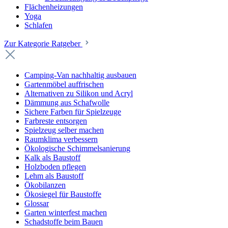
Flächenheizungen
Yoga
Schlafen
Zur Kategorie Ratgeber
Camping-Van nachhaltig ausbauen
Gartenmöbel auffrischen
Alternativen zu Silikon und Acryl
Dämmung aus Schafwolle
Sichere Farben für Spielzeuge
Farbreste entsorgen
Spielzeug selber machen
Raumklima verbessern
Ökologische Schimmelsanierung
Kalk als Baustoff
Holzboden pflegen
Lehm als Baustoff
Ökobilanzen
Ökosiegel für Baustoffe
Glossar
Garten winterfest machen
Schadstoffe beim Bauen