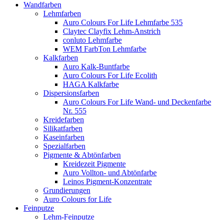
Wandfarben
Lehmfarben
Auro Colours For Life Lehmfarbe 535
Claytec Clayfix Lehm-Anstrich
conluto Lehmfarbe
WEM FarbTon Lehmfarbe
Kalkfarben
Auro Kalk-Buntfarbe
Auro Colours For Life Ecolith
HAGA Kalkfarbe
Dispersionsfarben
Auro Colours For Life Wand- und Deckenfarbe
Nr. 555
Kreidefarben
Silikatfarben
Kaseinfarben
Spezialfarben
Pigmente & Abtönfarben
Kreidezeit Pigmente
Auro Vollton- und Abtönfarbe
Leinos Pigment-Konzentrate
Grundierungen
Auro Colours for Life
Feinputze
Lehm-Feinputze