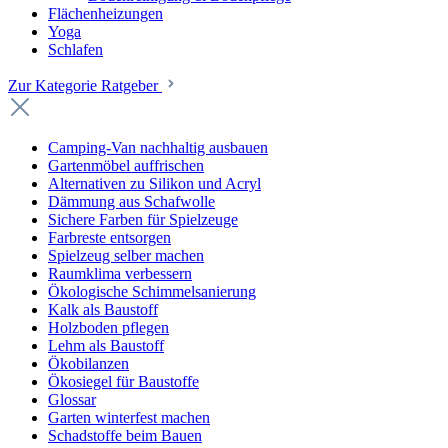
Flächenheizungen
Yoga
Schlafen
Zur Kategorie Ratgeber
Camping-Van nachhaltig ausbauen
Gartenmöbel auffrischen
Alternativen zu Silikon und Acryl
Dämmung aus Schafwolle
Sichere Farben für Spielzeuge
Farbreste entsorgen
Spielzeug selber machen
Raumklima verbessern
Ökologische Schimmelsanierung
Kalk als Baustoff
Holzboden pflegen
Lehm als Baustoff
Ökobilanzen
Ökosiegel für Baustoffe
Glossar
Garten winterfest machen
Schadstoffe beim Bauen