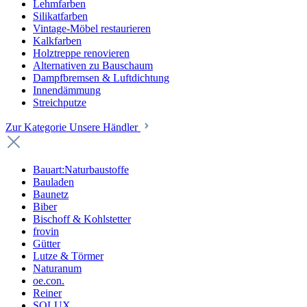
Lehmfarben
Silikatfarben
Vintage-Möbel restaurieren
Kalkfarben
Holztreppe renovieren
Alternativen zu Bauschaum
Dampfbremsen & Luftdichtung
Innendämmung
Streichputze
Zur Kategorie Unsere Händler
Bauart:Naturbaustoffe
Bauladen
Baunetz
Biber
Bischoff & Kohlstetter
frovin
Gütter
Lutze & Törmer
Naturanum
oe.con.
Reiner
SOLUX