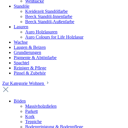
Weißlacke
Standöle
Kreidezeit Standölfarbe
Beeck Standöl-Innenfarbe
Beeck Standöl-Außenfarbe
Lasuren
Auro Holzlasuren
Auro Colours for Life Holzlasur
Wachse
Laugen & Beizen
Grundierungen
Pigmente & Abtönfarbe
Spachtel
Reiniger & Pflege
Pinsel & Zubehör
Zur Kategorie Wohnen
Böden
Massivholzdielen
Parkett
Kork
Teppiche
Bodenreinigung & Bodenpflege