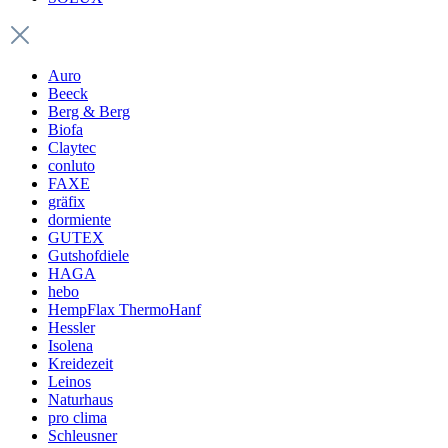
Auro
Beeck
Berg & Berg
Biofa
Claytec
conluto
FAXE
gräfix
dormiente
GUTEX
Gutshofdiele
HAGA
hebo
HempFlax ThermoHanf
Hessler
Isolena
Kreidezeit
Leinos
Naturhaus
pro clima
Schleusner