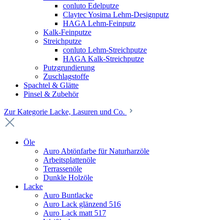
conluto Edelputze
Claytec Yosima Lehm-Designputz
HAGA Lehm-Feinputz
Kalk-Feinputze
Streichputze
conluto Lehm-Streichputze
HAGA Kalk-Streichputze
Putzgrundierung
Zuschlagstoffe
Spachtel & Glätte
Pinsel & Zubehör
Zur Kategorie Lacke, Lasuren und Co.
Öle
Auro Abtönfarbe für Naturharzöle
Arbeitsplattenöle
Terrassenöle
Dunkle Holzöle
Lacke
Auro Buntlacke
Auro Lack glänzend 516
Auro Lack matt 517