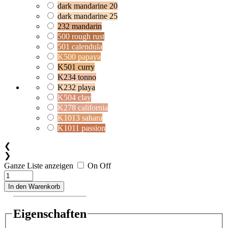
dark mandarine 20
dark mandarine 25
232 mandarin
500 rough rust
501 calendula
K500 papaya
K501 curry
K234 tonno
K232 playa
K504 clay
K278 california
K1013 sahara
K1011 passion
❮
❯
Ganze Liste anzeigen
On
Off
In den Warenkorb
Eigenschaften