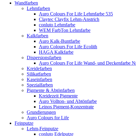
Wandfarben
Lehmfarben
Auro Colours For Life Lehmfarbe 535
Claytec Clayfix Lehm-Anstrich
conluto Lehmfarbe
WEM FarbTon Lehmfarbe
Kalkfarben
Auro Kalk-Buntfarbe
Auro Colours For Life Ecolith
HAGA Kalkfarbe
Dispersionsfarben
Auro Colours For Life Wand- und Deckenfarbe Nr
Kreidefarben
Silikatfarben
Kaseinfarben
Spezialfarben
Pigmente & Abtönfarben
Kreidezeit Pigmente
Auro Vollton- und Abtönfarbe
Leinos Pigment-Konzentrate
Grundierungen
Auro Colours for Life
Feinputze
Lehm-Feinputze
conluto Edelputze