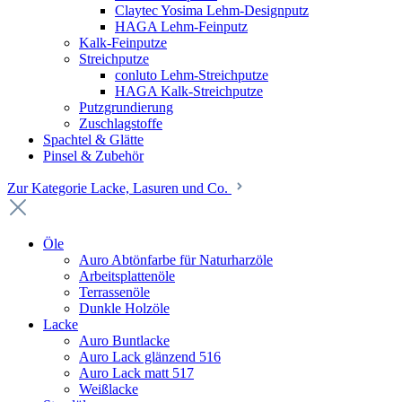
Claytec Yosima Lehm-Designputz
HAGA Lehm-Feinputz
Kalk-Feinputze
Streichputze
conluto Lehm-Streichputze
HAGA Kalk-Streichputze
Putzgrundierung
Zuschlagstoffe
Spachtel & Glätte
Pinsel & Zubehör
Zur Kategorie Lacke, Lasuren und Co.
Öle
Auro Abtönfarbe für Naturharzöle
Arbeitsplattenöle
Terrassenöle
Dunkle Holzöle
Lacke
Auro Buntlacke
Auro Lack glänzend 516
Auro Lack matt 517
Weißlacke