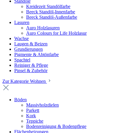
Standöle
Kreidezeit Standölfarbe
Beeck Standöl-Innenfarbe
Beeck Standöl-Außenfarbe
Lasuren
Auro Holzlasuren
Auro Colours for Life Holzlasur
Wachse
Laugen & Beizen
Grundierungen
Pigmente & Abtönfarbe
Spachtel
Reiniger & Pflege
Pinsel & Zubehör
Zur Kategorie Wohnen
Böden
Massivholzdielen
Parkett
Kork
Teppiche
Bodenreinigung & Bodenpflege
Flächenheizungen