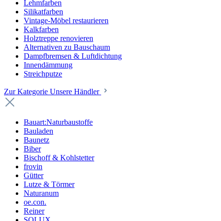
Lehmfarben
Silikatfarben
Vintage-Möbel restaurieren
Kalkfarben
Holztreppe renovieren
Alternativen zu Bauschaum
Dampfbremsen & Luftdichtung
Innendämmung
Streichputze
Zur Kategorie Unsere Händler
Bauart:Naturbaustoffe
Bauladen
Baunetz
Biber
Bischoff & Kohlstetter
frovin
Gütter
Lutze & Törmer
Naturanum
oe.con.
Reiner
SOLUX