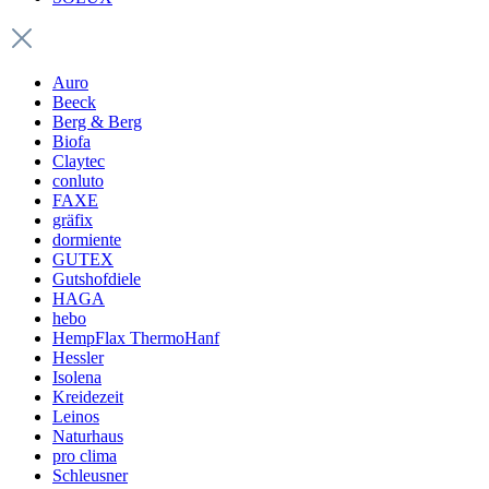
Auro
Beeck
Berg & Berg
Biofa
Claytec
conluto
FAXE
gräfix
dormiente
GUTEX
Gutshofdiele
HAGA
hebo
HempFlax ThermoHanf
Hessler
Isolena
Kreidezeit
Leinos
Naturhaus
pro clima
Schleusner