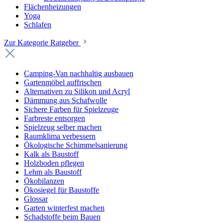
Flächenheizungen
Yoga
Schlafen
Zur Kategorie Ratgeber
Camping-Van nachhaltig ausbauen
Gartenmöbel auffrischen
Alternativen zu Silikon und Acryl
Dämmung aus Schafwolle
Sichere Farben für Spielzeuge
Farbreste entsorgen
Spielzeug selber machen
Raumklima verbessern
Ökologische Schimmelsanierung
Kalk als Baustoff
Holzboden pflegen
Lehm als Baustoff
Ökobilanzen
Ökosiegel für Baustoffe
Glossar
Garten winterfest machen
Schadstoffe beim Bauen