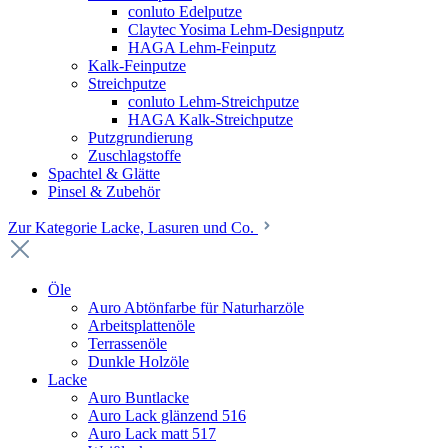
conluto Edelputze
Claytec Yosima Lehm-Designputz
HAGA Lehm-Feinputz
Kalk-Feinputze
Streichputze
conluto Lehm-Streichputze
HAGA Kalk-Streichputze
Putzgrundierung
Zuschlagstoffe
Spachtel & Glätte
Pinsel & Zubehör
Zur Kategorie Lacke, Lasuren und Co.
Öle
Auro Abtönfarbe für Naturharzöle
Arbeitsplattenöle
Terrassenöle
Dunkle Holzöle
Lacke
Auro Buntlacke
Auro Lack glänzend 516
Auro Lack matt 517