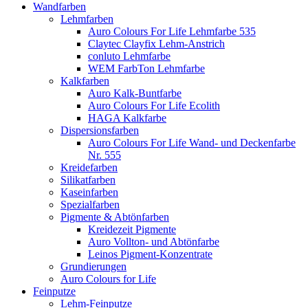
Wandfarben
Lehmfarben
Auro Colours For Life Lehmfarbe 535
Claytec Clayfix Lehm-Anstrich
conluto Lehmfarbe
WEM FarbTon Lehmfarbe
Kalkfarben
Auro Kalk-Buntfarbe
Auro Colours For Life Ecolith
HAGA Kalkfarbe
Dispersionsfarben
Auro Colours For Life Wand- und Deckenfarbe
Nr. 555
Kreidefarben
Silikatfarben
Kaseinfarben
Spezialfarben
Pigmente & Abtönfarben
Kreidezeit Pigmente
Auro Vollton- und Abtönfarbe
Leinos Pigment-Konzentrate
Grundierungen
Auro Colours for Life
Feinputze
Lehm-Feinputze