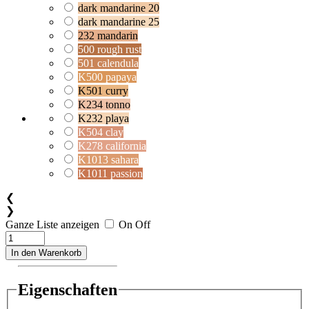
dark mandarine 20
dark mandarine 25
232 mandarin
500 rough rust
501 calendula
K500 papaya
K501 curry
K234 tonno
K232 playa
K504 clay
K278 california
K1013 sahara
K1011 passion
❮
❯
Ganze Liste anzeigen
On
Off
In den Warenkorb
Eigenschaften