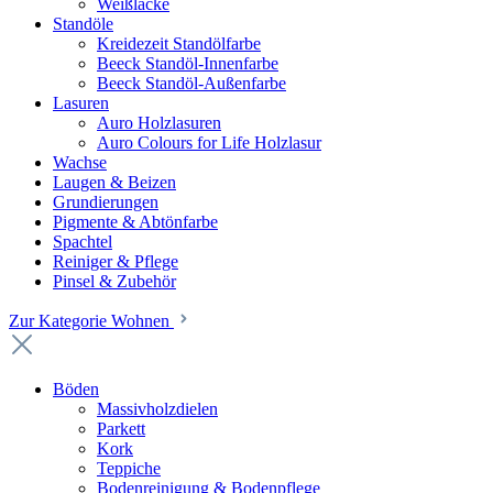
Weißlacke
Standöle
Kreidezeit Standölfarbe
Beeck Standöl-Innenfarbe
Beeck Standöl-Außenfarbe
Lasuren
Auro Holzlasuren
Auro Colours for Life Holzlasur
Wachse
Laugen & Beizen
Grundierungen
Pigmente & Abtönfarbe
Spachtel
Reiniger & Pflege
Pinsel & Zubehör
Zur Kategorie Wohnen
Böden
Massivholzdielen
Parkett
Kork
Teppiche
Bodenreinigung & Bodenpflege