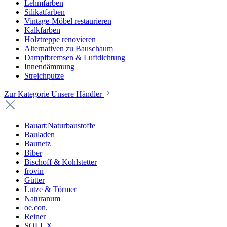
Lehmfarben
Silikatfarben
Vintage-Möbel restaurieren
Kalkfarben
Holztreppe renovieren
Alternativen zu Bauschaum
Dampfbremsen & Luftdichtung
Innendämmung
Streichputze
Zur Kategorie Unsere Händler
Bauart:Naturbaustoffe
Bauladen
Baunetz
Biber
Bischoff & Kohlstetter
frovin
Gütter
Lutze & Törmer
Naturanum
oe.con.
Reiner
SOLUX