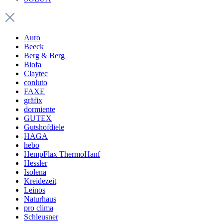
Auro
Beeck
Berg & Berg
Biofa
Claytec
conluto
FAXE
gräfix
dormiente
GUTEX
Gutshofdiele
HAGA
hebo
HempFlax ThermoHanf
Hessler
Isolena
Kreidezeit
Leinos
Naturhaus
pro clima
Schleusner