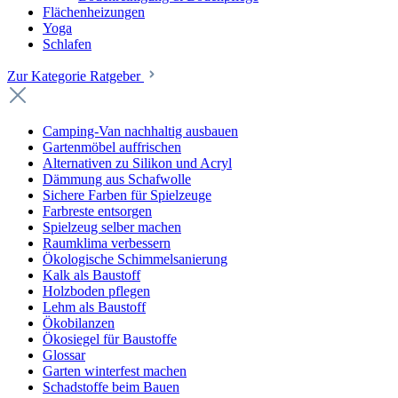
Flächenheizungen
Yoga
Schlafen
Zur Kategorie Ratgeber
Camping-Van nachhaltig ausbauen
Gartenmöbel auffrischen
Alternativen zu Silikon und Acryl
Dämmung aus Schafwolle
Sichere Farben für Spielzeuge
Farbreste entsorgen
Spielzeug selber machen
Raumklima verbessern
Ökologische Schimmelsanierung
Kalk als Baustoff
Holzboden pflegen
Lehm als Baustoff
Ökobilanzen
Ökosiegel für Baustoffe
Glossar
Garten winterfest machen
Schadstoffe beim Bauen