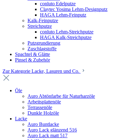
conluto Edelputze
Claytec Yosima Lehm-Designputz
HAGA Lehm-Feinputz
Kalk-Feinputze
Streichputze
conluto Lehm-Streichputze
HAGA Kalk-Streichputze
Putzgrundierung
Zuschlagstoffe
Spachtel & Glätte
Pinsel & Zubehör
Zur Kategorie Lacke, Lasuren und Co.
Öle
Auro Abtönfarbe für Naturharzöle
Arbeitsplattenöle
Terrassenöle
Dunkle Holzöle
Lacke
Auro Buntlacke
Auro Lack glänzend 516
Auro Lack matt 517