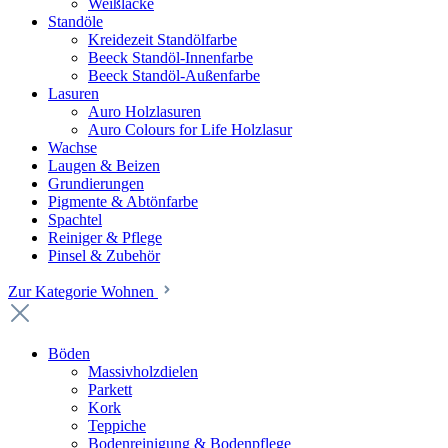
Weißlacke
Standöle
Kreidezeit Standölfarbe
Beeck Standöl-Innenfarbe
Beeck Standöl-Außenfarbe
Lasuren
Auro Holzlasuren
Auro Colours for Life Holzlasur
Wachse
Laugen & Beizen
Grundierungen
Pigmente & Abtönfarbe
Spachtel
Reiniger & Pflege
Pinsel & Zubehör
Zur Kategorie Wohnen
Böden
Massivholzdielen
Parkett
Kork
Teppiche
Bodenreinigung & Bodenpflege