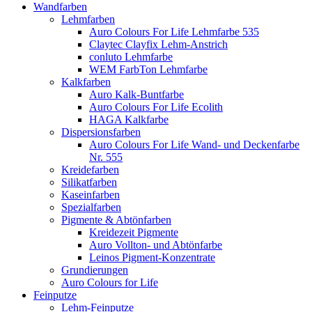
Wandfarben
Lehmfarben
Auro Colours For Life Lehmfarbe 535
Claytec Clayfix Lehm-Anstrich
conluto Lehmfarbe
WEM FarbTon Lehmfarbe
Kalkfarben
Auro Kalk-Buntfarbe
Auro Colours For Life Ecolith
HAGA Kalkfarbe
Dispersionsfarben
Auro Colours For Life Wand- und Deckenfarbe
Nr. 555
Kreidefarben
Silikatfarben
Kaseinfarben
Spezialfarben
Pigmente & Abtönfarben
Kreidezeit Pigmente
Auro Vollton- und Abtönfarbe
Leinos Pigment-Konzentrate
Grundierungen
Auro Colours for Life
Feinputze
Lehm-Feinputze