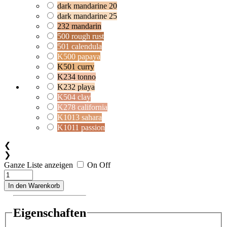
dark mandarine 20
dark mandarine 25
232 mandarin
500 rough rust
501 calendula
K500 papaya
K501 curry
K234 tonno
K232 playa
K504 clay
K278 california
K1013 sahara
K1011 passion
❮
❯
Ganze Liste anzeigen
On
Off
In den Warenkorb
Eigenschaften