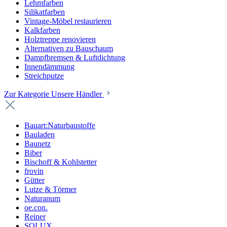
Lehmfarben
Silikatfarben
Vintage-Möbel restaurieren
Kalkfarben
Holztreppe renovieren
Alternativen zu Bauschaum
Dampfbremsen & Luftdichtung
Innendämmung
Streichputze
Zur Kategorie Unsere Händler
Bauart:Naturbaustoffe
Bauladen
Baunetz
Biber
Bischoff & Kohlstetter
frovin
Gütter
Lutze & Törmer
Naturanum
oe.con.
Reiner
SOLUX