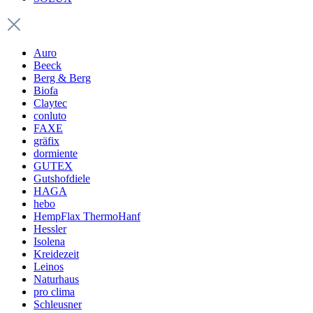
Auro
Beeck
Berg & Berg
Biofa
Claytec
conluto
FAXE
gräfix
dormiente
GUTEX
Gutshofdiele
HAGA
hebo
HempFlax ThermoHanf
Hessler
Isolena
Kreidezeit
Leinos
Naturhaus
pro clima
Schleusner