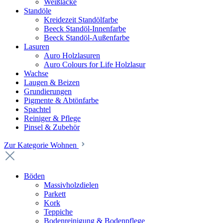
Weißlacke
Standöle
Kreidezeit Standölfarbe
Beeck Standöl-Innenfarbe
Beeck Standöl-Außenfarbe
Lasuren
Auro Holzlasuren
Auro Colours for Life Holzlasur
Wachse
Laugen & Beizen
Grundierungen
Pigmente & Abtönfarbe
Spachtel
Reiniger & Pflege
Pinsel & Zubehör
Zur Kategorie Wohnen
Böden
Massivholzdielen
Parkett
Kork
Teppiche
Bodenreinigung & Bodenpflege