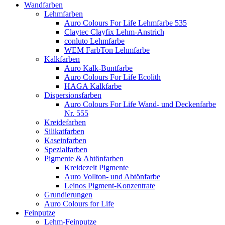
Wandfarben
Lehmfarben
Auro Colours For Life Lehmfarbe 535
Claytec Clayfix Lehm-Anstrich
conluto Lehmfarbe
WEM FarbTon Lehmfarbe
Kalkfarben
Auro Kalk-Buntfarbe
Auro Colours For Life Ecolith
HAGA Kalkfarbe
Dispersionsfarben
Auro Colours For Life Wand- und Deckenfarbe
Nr. 555
Kreidefarben
Silikatfarben
Kaseinfarben
Spezialfarben
Pigmente & Abtönfarben
Kreidezeit Pigmente
Auro Vollton- und Abtönfarbe
Leinos Pigment-Konzentrate
Grundierungen
Auro Colours for Life
Feinputze
Lehm-Feinputze