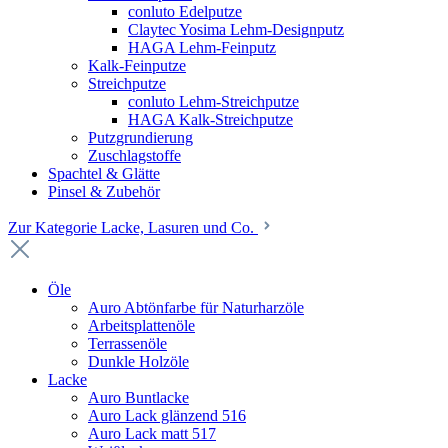
conluto Edelputze
Claytec Yosima Lehm-Designputz
HAGA Lehm-Feinputz
Kalk-Feinputze
Streichputze
conluto Lehm-Streichputze
HAGA Kalk-Streichputze
Putzgrundierung
Zuschlagstoffe
Spachtel & Glätte
Pinsel & Zubehör
Zur Kategorie Lacke, Lasuren und Co.
Öle
Auro Abtönfarbe für Naturharzöle
Arbeitsplattenöle
Terrassenöle
Dunkle Holzöle
Lacke
Auro Buntlacke
Auro Lack glänzend 516
Auro Lack matt 517