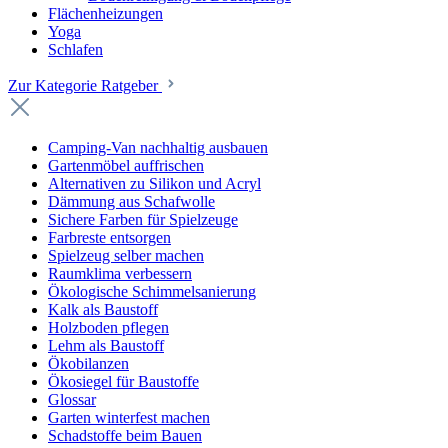
Flächenheizungen
Yoga
Schlafen
Zur Kategorie Ratgeber
Camping-Van nachhaltig ausbauen
Gartenmöbel auffrischen
Alternativen zu Silikon und Acryl
Dämmung aus Schafwolle
Sichere Farben für Spielzeuge
Farbreste entsorgen
Spielzeug selber machen
Raumklima verbessern
Ökologische Schimmelsanierung
Kalk als Baustoff
Holzboden pflegen
Lehm als Baustoff
Ökobilanzen
Ökosiegel für Baustoffe
Glossar
Garten winterfest machen
Schadstoffe beim Bauen