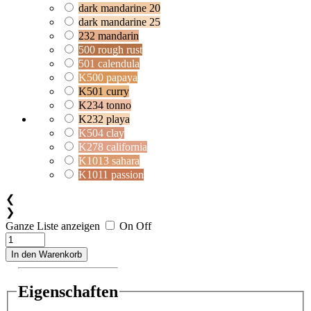
dark mandarine 20
dark mandarine 25
232 mandarin
500 rough rust
501 calendula
K500 papaya
K501 curry
K234 tonno
K232 playa
K504 clay
K278 california
K1013 sahara
K1011 passion
❮
❯
Ganze Liste anzeigen
On
Off
In den Warenkorb
Eigenschaften