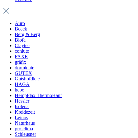
Auro
Beeck
Berg & Berg
Biofa
Claytec
conluto
FAXE
gräfix
dormiente
GUTEX
Gutshofdiele
HAGA
hebo
HempFlax ThermoHanf
Hessler
Isolena
Kreidezeit
Leinos
Naturhaus
pro clima
Schleusner