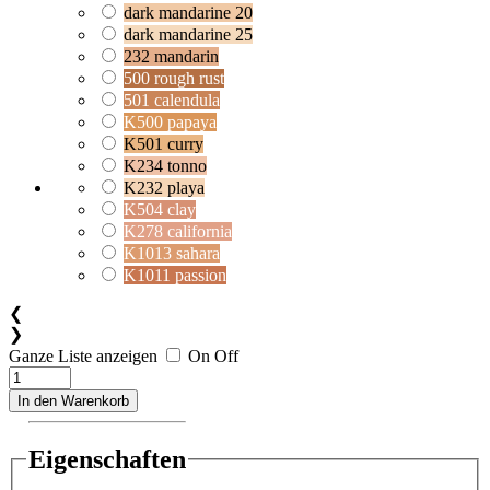
dark mandarine 20
dark mandarine 25
232 mandarin
500 rough rust
501 calendula
K500 papaya
K501 curry
K234 tonno
K232 playa
K504 clay
K278 california
K1013 sahara
K1011 passion
❮
❯
Ganze Liste anzeigen
On
Off
In den Warenkorb
Eigenschaften