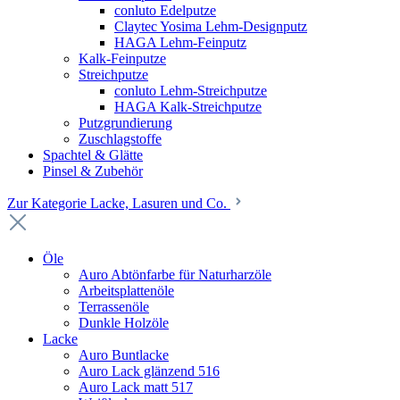
conluto Edelputze
Claytec Yosima Lehm-Designputz
HAGA Lehm-Feinputz
Kalk-Feinputze
Streichputze
conluto Lehm-Streichputze
HAGA Kalk-Streichputze
Putzgrundierung
Zuschlagstoffe
Spachtel & Glätte
Pinsel & Zubehör
Zur Kategorie Lacke, Lasuren und Co.
Öle
Auro Abtönfarbe für Naturharzöle
Arbeitsplattenöle
Terrassenöle
Dunkle Holzöle
Lacke
Auro Buntlacke
Auro Lack glänzend 516
Auro Lack matt 517