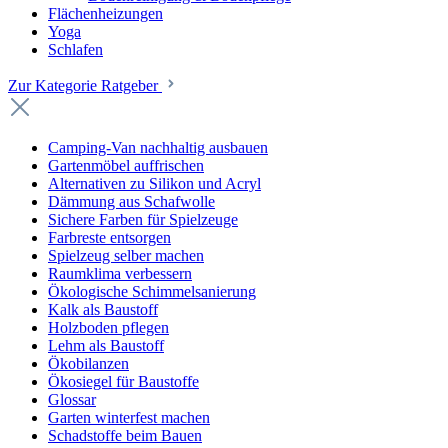
Flächenheizungen
Yoga
Schlafen
Zur Kategorie Ratgeber
Camping-Van nachhaltig ausbauen
Gartenmöbel auffrischen
Alternativen zu Silikon und Acryl
Dämmung aus Schafwolle
Sichere Farben für Spielzeuge
Farbreste entsorgen
Spielzeug selber machen
Raumklima verbessern
Ökologische Schimmelsanierung
Kalk als Baustoff
Holzboden pflegen
Lehm als Baustoff
Ökobilanzen
Ökosiegel für Baustoffe
Glossar
Garten winterfest machen
Schadstoffe beim Bauen