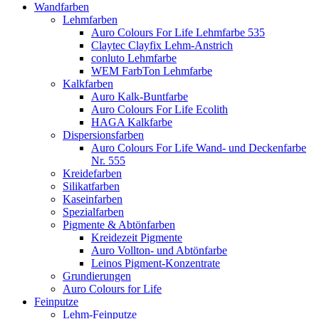
Wandfarben
Lehmfarben
Auro Colours For Life Lehmfarbe 535
Claytec Clayfix Lehm-Anstrich
conluto Lehmfarbe
WEM FarbTon Lehmfarbe
Kalkfarben
Auro Kalk-Buntfarbe
Auro Colours For Life Ecolith
HAGA Kalkfarbe
Dispersionsfarben
Auro Colours For Life Wand- und Deckenfarbe
Nr. 555
Kreidefarben
Silikatfarben
Kaseinfarben
Spezialfarben
Pigmente & Abtönfarben
Kreidezeit Pigmente
Auro Vollton- und Abtönfarbe
Leinos Pigment-Konzentrate
Grundierungen
Auro Colours for Life
Feinputze
Lehm-Feinputze