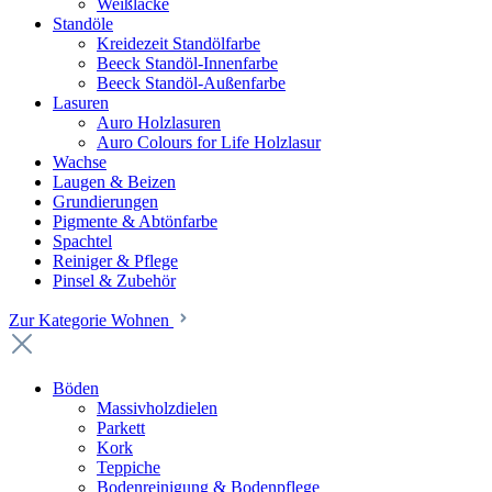
Weißlacke
Standöle
Kreidezeit Standölfarbe
Beeck Standöl-Innenfarbe
Beeck Standöl-Außenfarbe
Lasuren
Auro Holzlasuren
Auro Colours for Life Holzlasur
Wachse
Laugen & Beizen
Grundierungen
Pigmente & Abtönfarbe
Spachtel
Reiniger & Pflege
Pinsel & Zubehör
Zur Kategorie Wohnen
Böden
Massivholzdielen
Parkett
Kork
Teppiche
Bodenreinigung & Bodenpflege