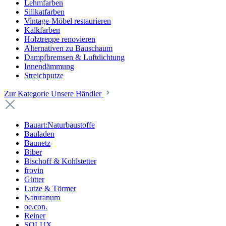
Lehmfarben
Silikatfarben
Vintage-Möbel restaurieren
Kalkfarben
Holztreppe renovieren
Alternativen zu Bauschaum
Dampfbremsen & Luftdichtung
Innendämmung
Streichputze
Zur Kategorie Unsere Händler
Bauart:Naturbaustoffe
Bauladen
Baunetz
Biber
Bischoff & Kohlstetter
frovin
Gütter
Lutze & Törmer
Naturanum
oe.con.
Reiner
SOLUX