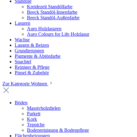
Standöle
Kreidezeit Standölfarbe
Beeck Standöl-Innenfarbe
Beeck Standöl-Außenfarbe
Lasuren
Auro Holzlasuren
Auro Colours for Life Holzlasur
Wachse
Laugen & Beizen
Grundierungen
Pigmente & Abtönfarbe
Spachtel
Reiniger & Pflege
Pinsel & Zubehör
Zur Kategorie Wohnen
Böden
Massivholzdielen
Parkett
Kork
Teppiche
Bodenreinigung & Bodenpflege
Flächenheizungen