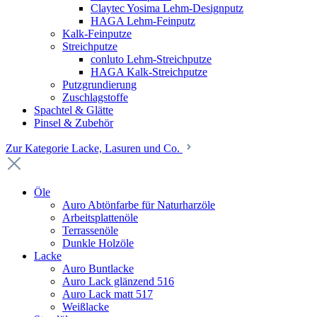
Claytec Yosima Lehm-Designputz
HAGA Lehm-Feinputz
Kalk-Feinputze
Streichputze
conluto Lehm-Streichputze
HAGA Kalk-Streichputze
Putzgrundierung
Zuschlagstoffe
Spachtel & Glätte
Pinsel & Zubehör
Zur Kategorie Lacke, Lasuren und Co.
Öle
Auro Abtönfarbe für Naturharzöle
Arbeitsplattenöle
Terrassenöle
Dunkle Holzöle
Lacke
Auro Buntlacke
Auro Lack glänzend 516
Auro Lack matt 517
Weißlacke