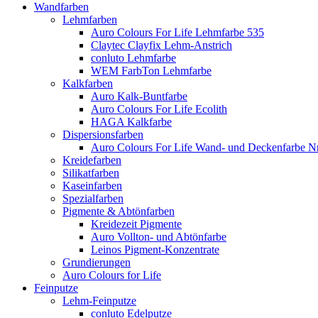
Wandfarben
Lehmfarben
Auro Colours For Life Lehmfarbe 535
Claytec Clayfix Lehm-Anstrich
conluto Lehmfarbe
WEM FarbTon Lehmfarbe
Kalkfarben
Auro Kalk-Buntfarbe
Auro Colours For Life Ecolith
HAGA Kalkfarbe
Dispersionsfarben
Auro Colours For Life Wand- und Deckenfarbe Nr
Kreidefarben
Silikatfarben
Kaseinfarben
Spezialfarben
Pigmente & Abtönfarben
Kreidezeit Pigmente
Auro Vollton- und Abtönfarbe
Leinos Pigment-Konzentrate
Grundierungen
Auro Colours for Life
Feinputze
Lehm-Feinputze
conluto Edelputze