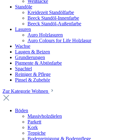
Weißlacke
Standöle
Kreidezeit Standölfarbe
Beeck Standöl-Innenfarbe
Beeck Standöl-Außenfarbe
Lasuren
Auro Holzlasuren
Auro Colours for Life Holzlasur
Wachse
Laugen & Beizen
Grundierungen
Pigmente & Abtönfarbe
Spachtel
Reiniger & Pflege
Pinsel & Zubehör
Zur Kategorie Wohnen
Böden
Massivholzdielen
Parkett
Kork
Teppiche
Bodenreinigung & Bodenpflege