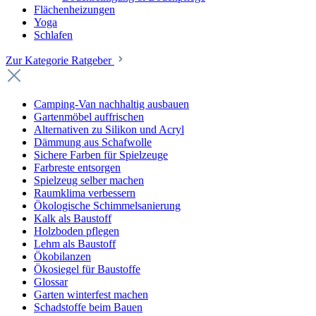
Flächenheizungen
Yoga
Schlafen
Zur Kategorie Ratgeber
Camping-Van nachhaltig ausbauen
Gartenmöbel auffrischen
Alternativen zu Silikon und Acryl
Dämmung aus Schafwolle
Sichere Farben für Spielzeuge
Farbreste entsorgen
Spielzeug selber machen
Raumklima verbessern
Ökologische Schimmelsanierung
Kalk als Baustoff
Holzboden pflegen
Lehm als Baustoff
Ökobilanzen
Ökosiegel für Baustoffe
Glossar
Garten winterfest machen
Schadstoffe beim Bauen