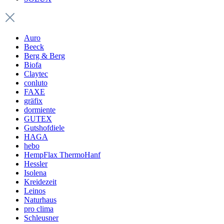
Auro
Beeck
Berg & Berg
Biofa
Claytec
conluto
FAXE
gräfix
dormiente
GUTEX
Gutshofdiele
HAGA
hebo
HempFlax ThermoHanf
Hessler
Isolena
Kreidezeit
Leinos
Naturhaus
pro clima
Schleusner