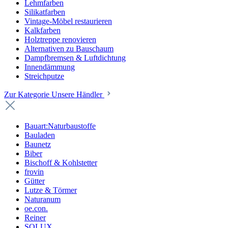
Lehmfarben
Silikatfarben
Vintage-Möbel restaurieren
Kalkfarben
Holztreppe renovieren
Alternativen zu Bauschaum
Dampfbremsen & Luftdichtung
Innendämmung
Streichputze
Zur Kategorie Unsere Händler
Bauart:Naturbaustoffe
Bauladen
Baunetz
Biber
Bischoff & Kohlstetter
frovin
Gütter
Lutze & Törmer
Naturanum
oe.con.
Reiner
SOLUX