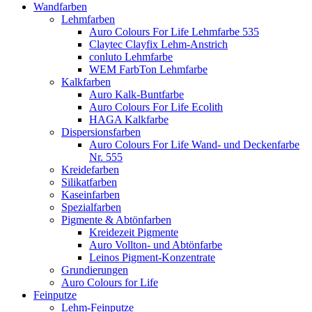
Wandfarben
Lehmfarben
Auro Colours For Life Lehmfarbe 535
Claytec Clayfix Lehm-Anstrich
conluto Lehmfarbe
WEM FarbTon Lehmfarbe
Kalkfarben
Auro Kalk-Buntfarbe
Auro Colours For Life Ecolith
HAGA Kalkfarbe
Dispersionsfarben
Auro Colours For Life Wand- und Deckenfarbe
Nr. 555
Kreidefarben
Silikatfarben
Kaseinfarben
Spezialfarben
Pigmente & Abtönfarben
Kreidezeit Pigmente
Auro Vollton- und Abtönfarbe
Leinos Pigment-Konzentrate
Grundierungen
Auro Colours for Life
Feinputze
Lehm-Feinputze