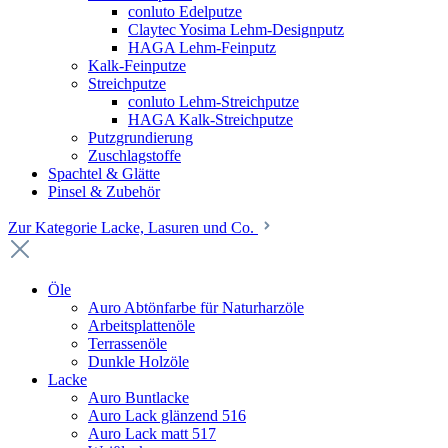
conluto Edelputze
Claytec Yosima Lehm-Designputz
HAGA Lehm-Feinputz
Kalk-Feinputze
Streichputze
conluto Lehm-Streichputze
HAGA Kalk-Streichputze
Putzgrundierung
Zuschlagstoffe
Spachtel & Glätte
Pinsel & Zubehör
Zur Kategorie Lacke, Lasuren und Co.
Öle
Auro Abtönfarbe für Naturharzöle
Arbeitsplattenöle
Terrassenöle
Dunkle Holzöle
Lacke
Auro Buntlacke
Auro Lack glänzend 516
Auro Lack matt 517