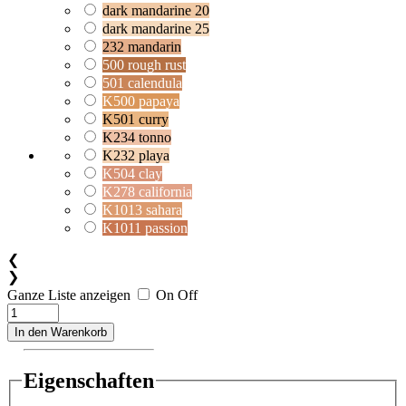
dark mandarine 20
dark mandarine 25
232 mandarin
500 rough rust
501 calendula
K500 papaya
K501 curry
K234 tonno
K232 playa
K504 clay
K278 california
K1013 sahara
K1011 passion
❮
❯
Ganze Liste anzeigen
On
Off
In den Warenkorb
Eigenschaften