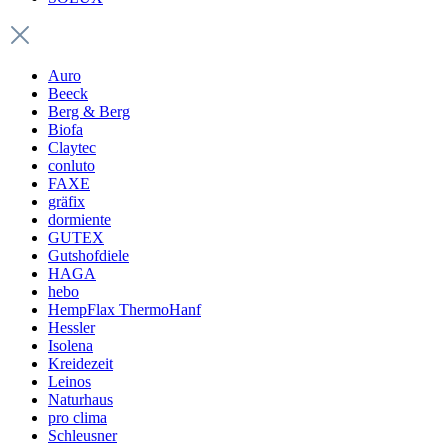
Auro
Beeck
Berg & Berg
Biofa
Claytec
conluto
FAXE
gräfix
dormiente
GUTEX
Gutshofdiele
HAGA
hebo
HempFlax ThermoHanf
Hessler
Isolena
Kreidezeit
Leinos
Naturhaus
pro clima
Schleusner