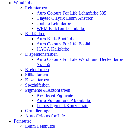
Wandfarben
Lehmfarben
Auro Colours For Life Lehmfarbe 535
Claytec Clayfix Lehm-Anstrich
conluto Lehmfarbe
WEM FarbTon Lehmfarbe
Kalkfarben
Auro Kalk-Buntfarbe
Auro Colours For Life Ecolith
HAGA Kalkfarbe
Dispersionsfarben
Auro Colours For Life Wand- und Deckenfarbe
Nr. 555
Kreidefarben
Silikatfarben
Kaseinfarben
Spezialfarben
Pigmente & Abtönfarben
Kreidezeit Pigmente
Auro Vollton- und Abtönfarbe
Leinos Pigment-Konzentrate
Grundierungen
Auro Colours for Life
Feinputze
Lehm-Feinputze