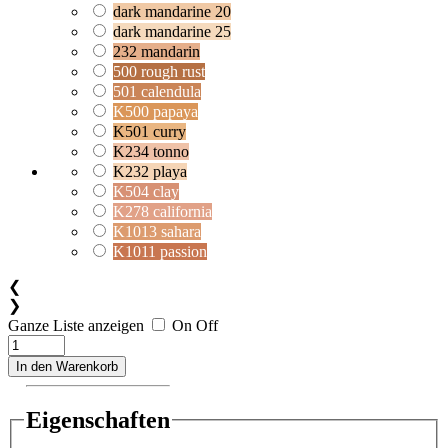
dark mandarine 20
dark mandarine 25
232 mandarin
500 rough rust
501 calendula
K500 papaya
K501 curry
K234 tonno
K232 playa
K504 clay
K278 california
K1013 sahara
K1011 passion
❮
❯
Ganze Liste anzeigen
On
Off
In den Warenkorb
Eigenschaften