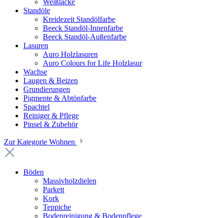
Weißlacke
Standöle
Kreidezeit Standölfarbe
Beeck Standöl-Innenfarbe
Beeck Standöl-Außenfarbe
Lasuren
Auro Holzlasuren
Auro Colours for Life Holzlasur
Wachse
Laugen & Beizen
Grundierungen
Pigmente & Abtönfarbe
Spachtel
Reiniger & Pflege
Pinsel & Zubehör
Zur Kategorie Wohnen
Böden
Massivholzdielen
Parkett
Kork
Teppiche
Bodenreinigung & Bodenpflege