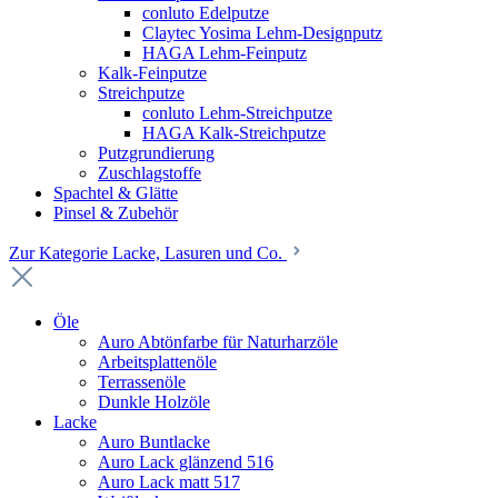
conluto Edelputze
Claytec Yosima Lehm-Designputz
HAGA Lehm-Feinputz
Kalk-Feinputze
Streichputze
conluto Lehm-Streichputze
HAGA Kalk-Streichputze
Putzgrundierung
Zuschlagstoffe
Spachtel & Glätte
Pinsel & Zubehör
Zur Kategorie Lacke, Lasuren und Co.
Öle
Auro Abtönfarbe für Naturharzöle
Arbeitsplattenöle
Terrassenöle
Dunkle Holzöle
Lacke
Auro Buntlacke
Auro Lack glänzend 516
Auro Lack matt 517