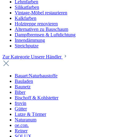
Lehmfarben
Silikatfarben
Vintage-Möbel restaurieren
Kalkfarben
Holztreppe renovieren
Alternativen zu Bauschaum
Dampfbremsen & Luftdichtung
Innendämmung
Streichputze
Zur Kategorie Unsere Händler
Bauart:Naturbaustoffe
Bauladen
Baunetz
Biber
Bischoff & Kohlstetter
frovin
Gütter
Lutze & Törmer
Naturanum
oe.con.
Reiner
SOLUX