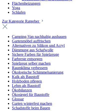
Flächenheizungen
Yoga
Schlafen
Zur Kategorie Ratgeber
Camping-Van nachhaltig ausbauen
Gartenmöbel auffrischen
Alternativen zu Silikon und Acryl
Dämmung aus Schafwolle
Sichere Farben für Spielzeuge
Farbreste entsorgen
Spielzeug selber machen
Raumklima verbessern
Ökologische Schimmelsanierung
Kalk als Baustoff
Holzboden pflegen
Lehm als Baustoff
Ökobilanzen
Ökosiegel für Baustoffe
Glossar
Garten winterfest machen
Schadstoffe beim Bauen