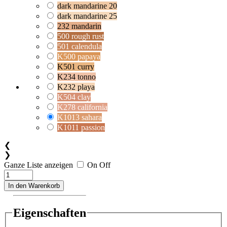
dark mandarine 20
dark mandarine 25
232 mandarin
500 rough rust
501 calendula
K500 papaya
K501 curry
K234 tonno
K232 playa
K504 clay
K278 california
K1013 sahara
K1011 passion
❮
❯
Ganze Liste anzeigen
On
Off
In den Warenkorb
Eigenschaften