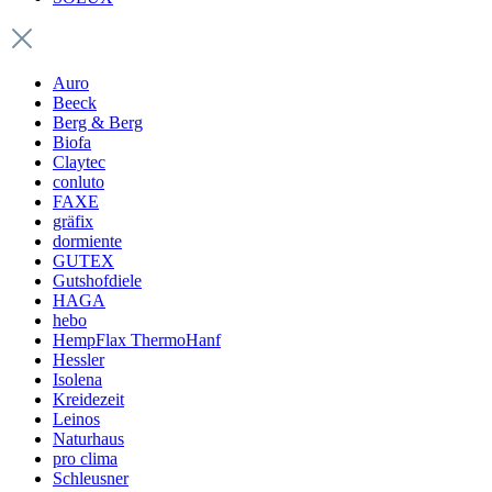
Auro
Beeck
Berg & Berg
Biofa
Claytec
conluto
FAXE
gräfix
dormiente
GUTEX
Gutshofdiele
HAGA
hebo
HempFlax ThermoHanf
Hessler
Isolena
Kreidezeit
Leinos
Naturhaus
pro clima
Schleusner