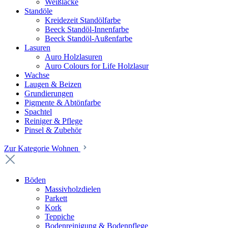
Weißlacke
Standöle
Kreidezeit Standölfarbe
Beeck Standöl-Innenfarbe
Beeck Standöl-Außenfarbe
Lasuren
Auro Holzlasuren
Auro Colours for Life Holzlasur
Wachse
Laugen & Beizen
Grundierungen
Pigmente & Abtönfarbe
Spachtel
Reiniger & Pflege
Pinsel & Zubehör
Zur Kategorie Wohnen
Böden
Massivholzdielen
Parkett
Kork
Teppiche
Bodenreinigung & Bodenpflege