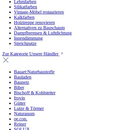
Lehmfarben
Silikatfarben
Vintage-Möbel restaurieren
Kalkfarben
Holztreppe renovieren
Alternativen zu Bauschaum
Dampfbremsen & Luftdichtung
Innendämmung
Streichputze
Zur Kategorie Unsere Händler
Bauart:Naturbaustoffe
Bauladen
Baunetz
Biber
Bischoff & Kohlstetter
frovin
Gütter
Lutze & Törmer
Naturanum
oe.con.
Reiner
SOLUX