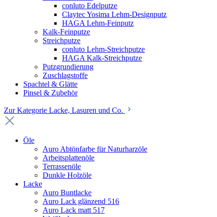
conluto Edelputze
Claytec Yosima Lehm-Designputz
HAGA Lehm-Feinputz
Kalk-Feinputze
Streichputze
conluto Lehm-Streichputze
HAGA Kalk-Streichputze
Putzgrundierung
Zuschlagstoffe
Spachtel & Glätte
Pinsel & Zubehör
Zur Kategorie Lacke, Lasuren und Co.
Öle
Auro Abtönfarbe für Naturharzöle
Arbeitsplattenöle
Terrassenöle
Dunkle Holzöle
Lacke
Auro Buntlacke
Auro Lack glänzend 516
Auro Lack matt 517