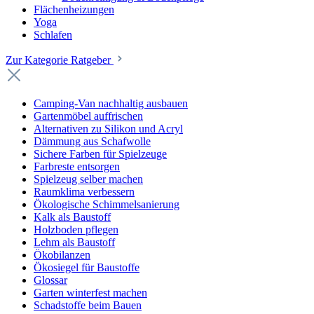
Flächenheizungen
Yoga
Schlafen
Zur Kategorie Ratgeber
Camping-Van nachhaltig ausbauen
Gartenmöbel auffrischen
Alternativen zu Silikon und Acryl
Dämmung aus Schafwolle
Sichere Farben für Spielzeuge
Farbreste entsorgen
Spielzeug selber machen
Raumklima verbessern
Ökologische Schimmelsanierung
Kalk als Baustoff
Holzboden pflegen
Lehm als Baustoff
Ökobilanzen
Ökosiegel für Baustoffe
Glossar
Garten winterfest machen
Schadstoffe beim Bauen