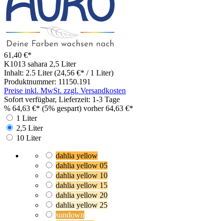
61,40 €*
K1013 sahara
2,5 Liter
Inhalt:
2.5 Liter
(24,56 €* / 1 Liter)
Produktnummer:
11150.191
Preise inkl. MwSt. zzgl. Versandkosten
Sofort verfügbar, Lieferzeit: 1-3 Tage
%
64,63 €*
(5% gespart)
vorher 64,63 €*
1 Liter
2,5 Liter
10 Liter
dahlia yellow
dahlia yellow 05
dahlia yellow 10
dahlia yellow 15
dahlia yellow 20
dahlia yellow 25
sundown