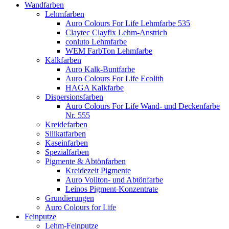
Wandfarben
Lehmfarben
Auro Colours For Life Lehmfarbe 535
Claytec Clayfix Lehm-Anstrich
conluto Lehmfarbe
WEM FarbTon Lehmfarbe
Kalkfarben
Auro Kalk-Buntfarbe
Auro Colours For Life Ecolith
HAGA Kalkfarbe
Dispersionsfarben
Auro Colours For Life Wand- und Deckenfarbe
Nr. 555
Kreidefarben
Silikatfarben
Kaseinfarben
Spezialfarben
Pigmente & Abtönfarben
Kreidezeit Pigmente
Auro Vollton- und Abtönfarbe
Leinos Pigment-Konzentrate
Grundierungen
Auro Colours for Life
Feinputze
Lehm-Feinputze