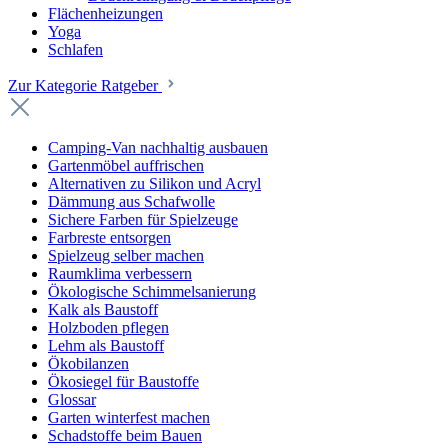
Flächenheizungen
Yoga
Schlafen
Zur Kategorie Ratgeber
Camping-Van nachhaltig ausbauen
Gartenmöbel auffrischen
Alternativen zu Silikon und Acryl
Dämmung aus Schafwolle
Sichere Farben für Spielzeuge
Farbreste entsorgen
Spielzeug selber machen
Raumklima verbessern
Ökologische Schimmelsanierung
Kalk als Baustoff
Holzboden pflegen
Lehm als Baustoff
Ökobilanzen
Ökosiegel für Baustoffe
Glossar
Garten winterfest machen
Schadstoffe beim Bauen