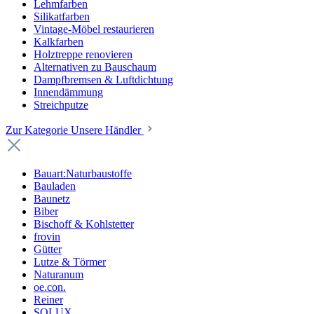
Lehmfarben
Silikatfarben
Vintage-Möbel restaurieren
Kalkfarben
Holztreppe renovieren
Alternativen zu Bauschaum
Dampfbremsen & Luftdichtung
Innendämmung
Streichputze
Zur Kategorie Unsere Händler
Bauart:Naturbaustoffe
Bauladen
Baunetz
Biber
Bischoff & Kohlstetter
frovin
Gütter
Lutze & Törmer
Naturanum
oe.con.
Reiner
SOLUX