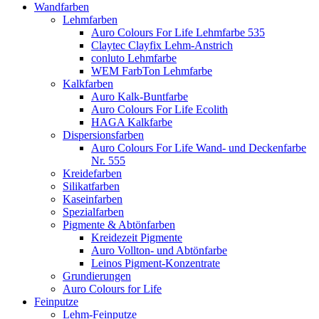
Wandfarben
Lehmfarben
Auro Colours For Life Lehmfarbe 535
Claytec Clayfix Lehm-Anstrich
conluto Lehmfarbe
WEM FarbTon Lehmfarbe
Kalkfarben
Auro Kalk-Buntfarbe
Auro Colours For Life Ecolith
HAGA Kalkfarbe
Dispersionsfarben
Auro Colours For Life Wand- und Deckenfarbe
Nr. 555
Kreidefarben
Silikatfarben
Kaseinfarben
Spezialfarben
Pigmente & Abtönfarben
Kreidezeit Pigmente
Auro Vollton- und Abtönfarbe
Leinos Pigment-Konzentrate
Grundierungen
Auro Colours for Life
Feinputze
Lehm-Feinputze