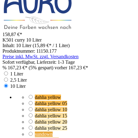
158,87 €*
K501 curry
10 Liter
Inhalt:
10 Liter
(15,89 €* / 1 Liter)
Produktnummer:
11150.177
Preise inkl. MwSt. zzgl. Versandkosten
Sofort verfügbar, Lieferzeit: 1-3 Tage
%
167,23 €*
(5% gespart)
vorher 167,23 €*
1 Liter
2,5 Liter
10 Liter
dahlia yellow
dahlia yellow 05
dahlia yellow 10
dahlia yellow 15
dahlia yellow 20
dahlia yellow 25
sundown