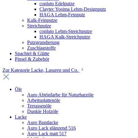
conluto Edelputze
Claytec Yosima Lehm-Designputz
HAGA Lehm-Feinputz
Kalk-Feinputze
Streichputze
conluto Lehm-Streichputze
HAGA Kalk-Streichputze
Putzgrundierung
Zuschlagstoffe
Spachtel & Glätte
Pinsel & Zubehör
Zur Kategorie Lacke, Lasuren und Co.
Öle
Auro Abtönfarbe für Naturharzöle
Arbeitsplattenöle
Terrassenöle
Dunkle Holzöle
Lacke
Auro Buntlacke
Auro Lack glänzend 516
Auro Lack matt 517