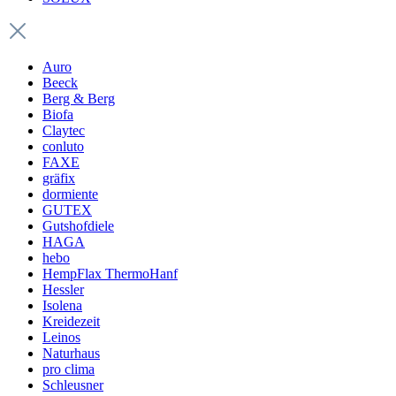
Auro
Beeck
Berg & Berg
Biofa
Claytec
conluto
FAXE
gräfix
dormiente
GUTEX
Gutshofdiele
HAGA
hebo
HempFlax ThermoHanf
Hessler
Isolena
Kreidezeit
Leinos
Naturhaus
pro clima
Schleusner