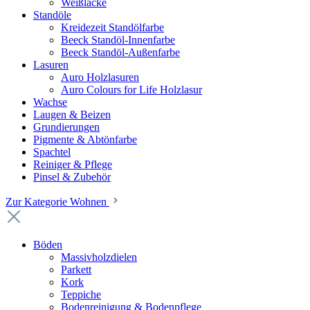
Weißlacke
Standöle
Kreidezeit Standölfarbe
Beeck Standöl-Innenfarbe
Beeck Standöl-Außenfarbe
Lasuren
Auro Holzlasuren
Auro Colours for Life Holzlasur
Wachse
Laugen & Beizen
Grundierungen
Pigmente & Abtönfarbe
Spachtel
Reiniger & Pflege
Pinsel & Zubehör
Zur Kategorie Wohnen
Böden
Massivholzdielen
Parkett
Kork
Teppiche
Bodenreinigung & Bodenpflege