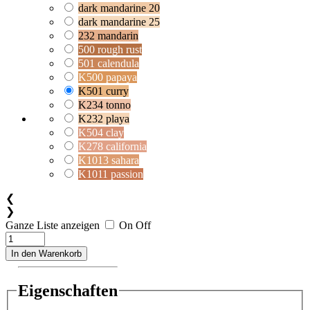
dark mandarine 20
dark mandarine 25
232 mandarin
500 rough rust
501 calendula
K500 papaya
K501 curry
K234 tonno
K232 playa
K504 clay
K278 california
K1013 sahara
K1011 passion
❮
❯
Ganze Liste anzeigen
On
Off
In den Warenkorb
Eigenschaften