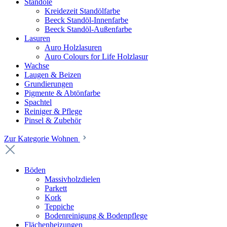
Standöle
Kreidezeit Standölfarbe
Beeck Standöl-Innenfarbe
Beeck Standöl-Außenfarbe
Lasuren
Auro Holzlasuren
Auro Colours for Life Holzlasur
Wachse
Laugen & Beizen
Grundierungen
Pigmente & Abtönfarbe
Spachtel
Reiniger & Pflege
Pinsel & Zubehör
Zur Kategorie Wohnen
Böden
Massivholzdielen
Parkett
Kork
Teppiche
Bodenreinigung & Bodenpflege
Flächenheizungen