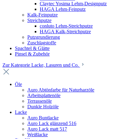
Claytec Yosima Lehm-Designputz
HAGA Lehm-Feinputz
Kalk-Feinputze
Streichputze
conluto Lehm-Streichputze
HAGA Kalk-Streichputze
Putzgrundierung
Zuschlagstoffe
Spachtel & Glätte
Pinsel & Zubehör
Zur Kategorie Lacke, Lasuren und Co.
Öle
Auro Abtönfarbe für Naturharzöle
Arbeitsplattenöle
Terrassenöle
Dunkle Holzöle
Lacke
Auro Buntlacke
Auro Lack glänzend 516
Auro Lack matt 517
Weißlacke