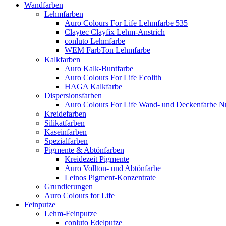
Wandfarben
Lehmfarben
Auro Colours For Life Lehmfarbe 535
Claytec Clayfix Lehm-Anstrich
conluto Lehmfarbe
WEM FarbTon Lehmfarbe
Kalkfarben
Auro Kalk-Buntfarbe
Auro Colours For Life Ecolith
HAGA Kalkfarbe
Dispersionsfarben
Auro Colours For Life Wand- und Deckenfarbe Nr
Kreidefarben
Silikatfarben
Kaseinfarben
Spezialfarben
Pigmente & Abtönfarben
Kreidezeit Pigmente
Auro Vollton- und Abtönfarbe
Leinos Pigment-Konzentrate
Grundierungen
Auro Colours for Life
Feinputze
Lehm-Feinputze
conluto Edelputze